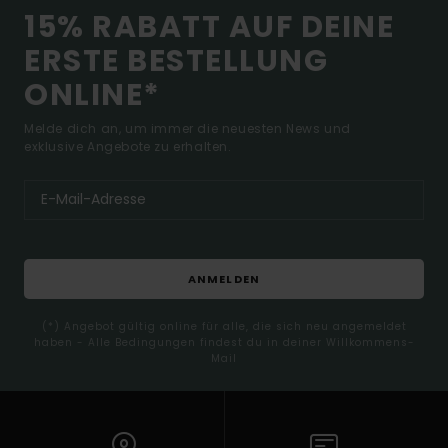
15% RABATT AUF DEINE
ERSTE BESTELLUNG
ONLINE*
Melde dich an, um immer die neuesten News und
exklusive Angebote zu erhalten.
ANMELDEN
(*) Angebot gültig online für alle, die sich neu angemeldet
haben - Alle Bedingungen findest du in deiner Willkommens-
Mail