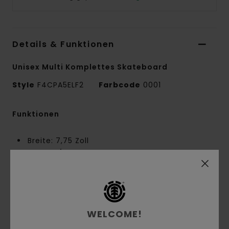
Details & Funktionen
Unisex Multi Komplettes Skateboard
Style
F4CPA5ELF2
Farbcode
0001
Funktionen
Breite: 7,75 Zoll
52 mm / 99a weiße Rollen mit Grafik
Rohe 5,0 Zoll Achsen von Element mit weißen
90a Lenkgummis
Alle Komplettboards umfassen:
Laminierung: Chinesisches Ahornholz
WELCOME!
Details: Komplett natürlich