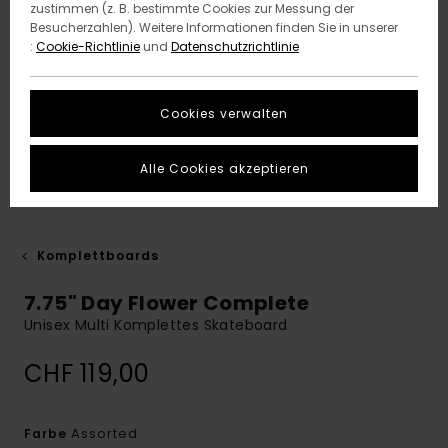
zustimmen (z. B. bestimmte Cookies zur Messung der
Besucherzahlen). Weitere Informationen finden Sie in unserer
:
Cookie-Richtlinie
und
Datenschutzrichtlinie
Cookies verwalten
Alle Cookies akzeptieren
Komplettboards
7.75" Day Flower Complete
Unisex Multi Komplettes Skateboard
CHF 119,00
Assorted
Farbe