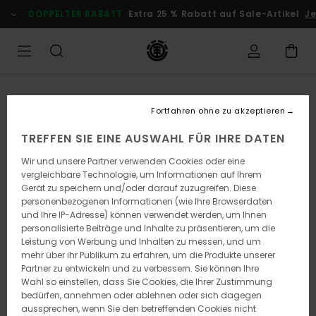
Direkt
DOPPELTER RABATT
Extra 25 % Rabatt auf Sale-Artikel
Jet
zur
Produktinformation
springen
Fortfahren ohne zu akzeptieren
TREFFEN SIE EINE AUSWAHL FÜR IHRE DATEN
Wir und unsere Partner verwenden Cookies oder eine
vergleichbare Technologie, um Informationen auf Ihrem
Gerät zu speichern und/oder darauf zuzugreifen. Diese
personenbezogenen Informationen (wie Ihre Browserdaten
und Ihre IP-Adresse) können verwendet werden, um Ihnen
personalisierte Beiträge und Inhalte zu präsentieren, um die
Leistung von Werbung und Inhalten zu messen, und um
mehr über ihr Publikum zu erfahren, um die Produkte unserer
Partner zu entwickeln und zu verbessern. Sie können Ihre
Wahl so einstellen, dass Sie Cookies, die Ihrer Zustimmung
bedürfen, annehmen oder ablehnen oder sich dagegen
aussprechen, wenn Sie den betreffenden Cookies nicht