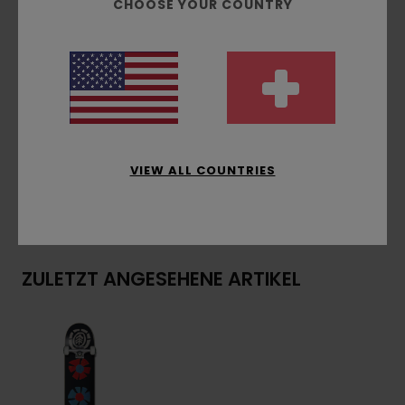
Druck: Heat-Transfer-Grafik unten
CHOOSE YOUR COUNTRY
Standard-Griptape
7/8" hex Schrauben
ABEC 5 Kugellager
Zusammensetzung
[Hauptstoff] 75 % Ahornholz,
15 % Stahl, 8 % Urethan, 2 % Sandpapier
VIEW ALL COUNTRIES
Versand & Rückversand
ZULETZT ANGESEHENE ARTIKEL