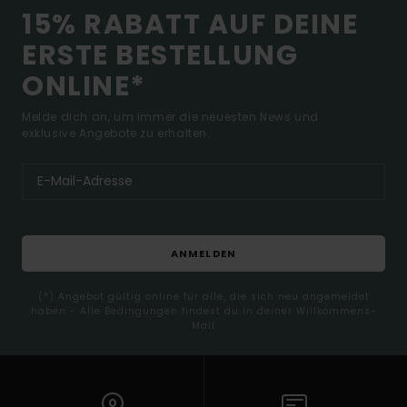
15% RABATT AUF DEINE
ERSTE BESTELLUNG
ONLINE*
Melde dich an, um immer die neuesten News und
exklusive Angebote zu erhalten.
ANMELDEN
(*) Angebot gültig online für alle, die sich neu angemeldet
haben - Alle Bedingungen findest du in deiner Willkommens-
Mail