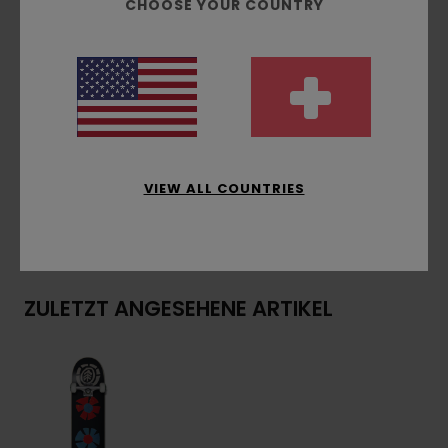
Druck: Heat-Transfer-Grafik unten
CHOOSE YOUR COUNTRY
Standard-Griptape
7/8" hex Schrauben
ABEC 5 Kugellager
Zusammensetzung
[Hauptstoff] 75 % Ahornholz,
15 % Stahl, 8 % Urethan, 2 % Sandpapier
VIEW ALL COUNTRIES
Versand & Rückversand
ZULETZT ANGESEHENE ARTIKEL