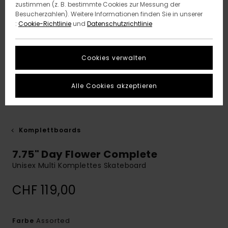
zustimmen (z. B. bestimmte Cookies zur Messung der
Besucherzahlen). Weitere Informationen finden Sie in unserer
:
Cookie-Richtlinie
und
Datenschutzrichtlinie
Cookies verwalten
Alle Cookies akzeptieren
Komplettboards
7.75" Day Flower Complete
Unisex Multi Komplettes Skateboard
CHF 119,00
Assorted
Farbe