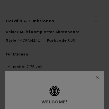
Details & Funktionen
Unisex Multi Komplettes Skateboard
Style
F4CPA5ELF2
Farbcode
0001
Funktionen
Breite: 7,75 Zoll
52 mm / 99a weiße Rollen mit Grafik
Rohe 5,0 Zoll Achsen von Element mit weißen
90a Lenkgummis
Alle Komplettboards umfassen:
Laminierung: Chinesisches Ahornholz
WELCOME!
Details: Komplett natürlich