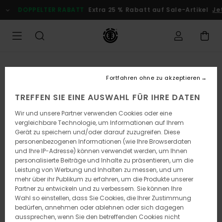
Direkt
DOPPELTER RABATT
Extra 25 % Rabatt auf Sale-Artikel
Jet
zur
Produktinformation
springen
Fortfahren ohne zu akzeptieren
TREFFEN SIE EINE AUSWAHL FÜR IHRE DATEN
Wir und unsere Partner verwenden Cookies oder eine
vergleichbare Technologie, um Informationen auf Ihrem
Gerät zu speichern und/oder darauf zuzugreifen. Diese
personenbezogenen Informationen (wie Ihre Browserdaten
und Ihre IP-Adresse) können verwendet werden, um Ihnen
personalisierte Beiträge und Inhalte zu präsentieren, um die
Leistung von Werbung und Inhalten zu messen, und um
mehr über ihr Publikum zu erfahren, um die Produkte unserer
Partner zu entwickeln und zu verbessern. Sie können Ihre
Wahl so einstellen, dass Sie Cookies, die Ihrer Zustimmung
bedürfen, annehmen oder ablehnen oder sich dagegen
aussprechen, wenn Sie den betreffenden Cookies nicht