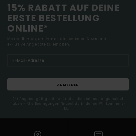
15% RABATT AUF DEINE
ERSTE BESTELLUNG
ONLINE*
Melde dich an, um immer die neuesten News und
exklusive Angebote zu erhalten.
ANMELDEN
(*) Angebot gültig online für alle, die sich neu angemeldet
haben - Alle Bedingungen findest du in deiner Willkommens-
Mail