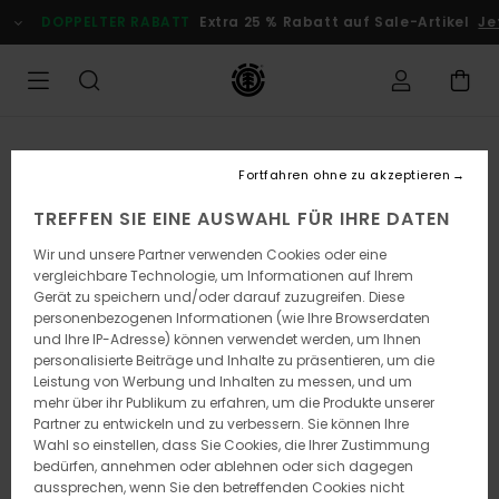
Direkt
DOPPELTER RABATT
Extra 25 % Rabatt auf Sale-Artikel
Jetz
zur
Produktinformation
springen
Fortfahren ohne zu akzeptieren
TREFFEN SIE EINE AUSWAHL FÜR IHRE DATEN
Wir und unsere Partner verwenden Cookies oder eine
vergleichbare Technologie, um Informationen auf Ihrem
Gerät zu speichern und/oder darauf zuzugreifen. Diese
personenbezogenen Informationen (wie Ihre Browserdaten
und Ihre IP-Adresse) können verwendet werden, um Ihnen
personalisierte Beiträge und Inhalte zu präsentieren, um die
Leistung von Werbung und Inhalten zu messen, und um
mehr über ihr Publikum zu erfahren, um die Produkte unserer
Partner zu entwickeln und zu verbessern. Sie können Ihre
Wahl so einstellen, dass Sie Cookies, die Ihrer Zustimmung
bedürfen, annehmen oder ablehnen oder sich dagegen
aussprechen, wenn Sie den betreffenden Cookies nicht