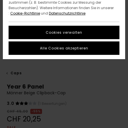
zustimmen (z. B. bestimmte Cookies zur Messung der
Besucherzahlen). Weitere Informationen finden Sie in unserer
:
Cookie-Richtlinie
und
Datenschutzrichtlinie
Cookies verwalten
Alle Cookies akzeptieren
Caps
Year 6 Panel
Männer Beige Clipback-Cap
3.0
(1 Bewertungen)
CHF 45,00
55%
CHF 20,25
SALE