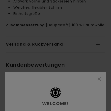
Artwork vorne und Stickereien hinten
Weicher, flexibler Schirm
Einheitsgröße
Zusammensetzung
[Hauptstoff] 100 % Baumwolle
Versand & Rückversand
Kundenbewertungen
Durchschnittliche Bewertung
3.0
/5
WELCOME!