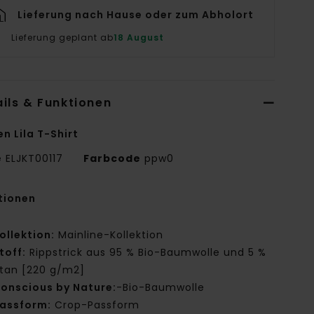
Lieferung nach Hause oder zum Abholort
Lieferung geplant ab
18 August
ils & Funktionen
n Lila T-Shirt
e
ELJKT00117
Farbcode
ppw0
tionen
ollektion:
Mainline-Kollektion
toff:
Rippstrick aus 95 % Bio-Baumwolle und 5 %
stan [220 g/m2]
onscious by Nature:
-Bio-Baumwolle
assform:
Crop-Passform