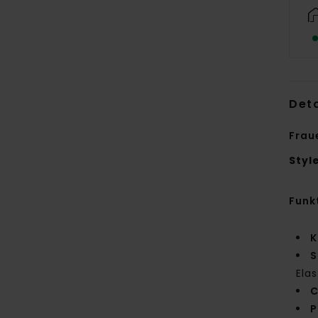
Deta
Fraue
Styl
Funk
K
S
Ela
C
P