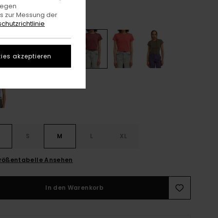
gegen
es zur Messung der
Nocturne
e
chutzrichtlinie
ies akzeptieren
S
S
M
L
XL
rößentabelle Ansehen
In den Warenkorb