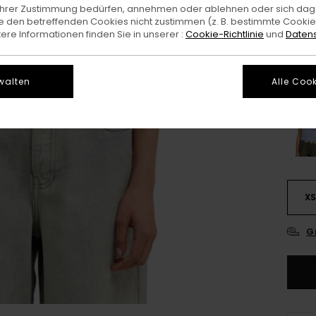
e Ihrer Zustimmung bedürfen, annehmen oder ablehnen oder sich da
 den betreffenden Cookies nicht zustimmen (z. B. bestimmte Cooki
Farb
re Informationen finden Sie in unserer :
Cookie-Richtlinie
und
Datens
walten
Alle Cook
X
G