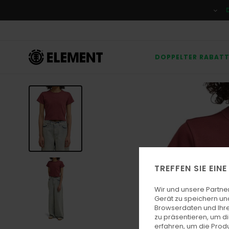
Direkt
zur
Produktinformation
springen
DOPPELTER RABAT
TREFFEN SIE EIN
Wir und unsere Partne
Gerät zu speichern un
Browserdaten und Ihre
zu präsentieren, um d
erfahren, um die Produ