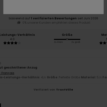
5.0
/5
basierend auf
1 verifizierten Bewertungen
seit Juni 2026
0% unserer Kunden empfehlen dieses Produkt
-Leistungs-Verhältnis
Größe
Mat
4.0
Zu klein
Zu groß
6
 gut geschnittener Anzug
- Français
is-Leistungs-Verhältnis
: 4
Größe
: Perfekte Größe
Material
: 5
Fa
/5
/5
Verifiziert von
TrustVille
L