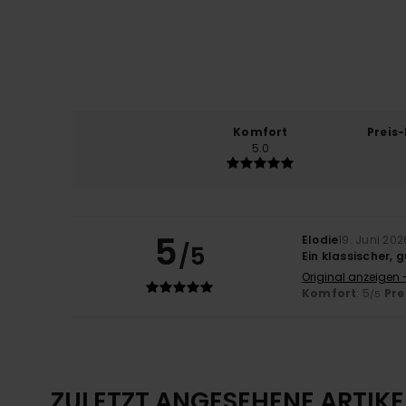
Komfort
Preis
5.0
5
Elodie
19. Juni 202
/5
Ein klassischer,
Original anzeigen 
Komfort
: 5
Pre
/5
ZULETZT ANGESEHENE ARTIKE