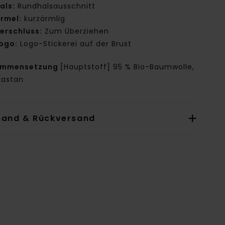
als:
Rundhalsausschnitt
rmel:
kurzärmlig
erschluss:
Zum Überziehen
ogo:
Logo-Stickerei auf der Brust
ammensetzung
[Hauptstoff] 95 % Bio-Baumwolle,
lastan
sand & Rückversand