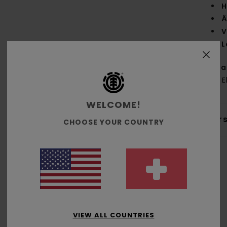
H
Ä
V
L
Zus
5 % E
WELCOME!
Ver
CHOOSE YOUR COUNTRY
Durchschnittliche Bewertung
VIEW ALL COUNTRIES