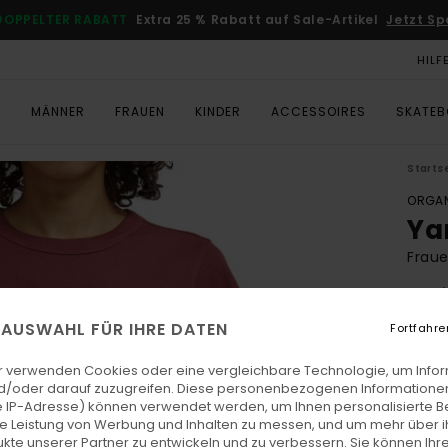
DOPPELTER RABATT
Extra 25 % Rabatt auf Sale-Artikel
Jetzt Sp
HILF
T
MÄNNER
FRAUEN
KINDER
ACCESSOIRES
SKATE
Starts
ORGAN
Ya
Fraue
5.0
ECO-
E AUSWAHL FÜR IHRE DATEN
Fortfahre
CHF 3
CHF
r verwenden Cookies oder eine vergleichbare Technologie, um Info
d/oder darauf zuzugreifen. Diese personenbezogenen Informationen
SALE
 IP-Adresse) können verwendet werden, um Ihnen personalisierte Be
ie Leistung von Werbung und Inhalten zu messen, und um mehr über i
DOPPE
kte unserer Partner zu entwickeln und zu verbessern. Sie können Ihre