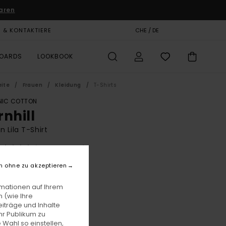
aren
E & KONTAKTIERE
GESCHENKKARTE
CHE / DE
SHOPS
BOARDS
LOOKBOOK
eite
Frauen
Kleidung
T-Shirts
IC COTTON
rnhill
n Lila T-Shirt
(1 Bewertungen)
BONUS
n ohne zu akzeptieren
5,00
63%
 13,12
rmationen auf Ihrem
 (wie Ihre
iträge und Inhalte
hr Publikum zu
LTER RABATT EXTRA 25 %
 Wahl so einstellen,