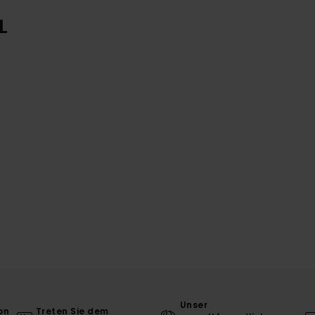
L
Unser
on
Treten Sie dem