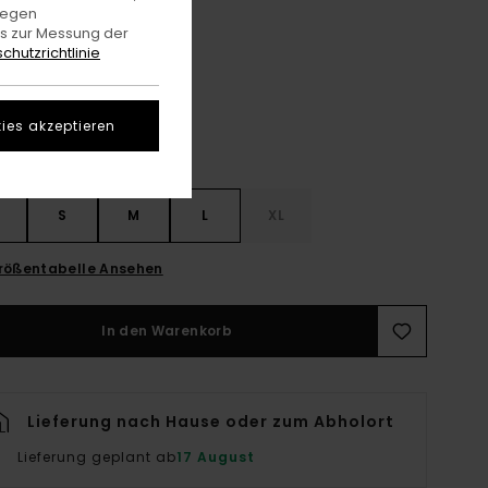
gegen
es zur Messung der
Oat Milk
e
chutzrichtlinie
ies akzeptieren
S
S
M
L
XL
rößentabelle Ansehen
In den Warenkorb
Lieferung nach Hause oder zum Abholort
Lieferung geplant ab
17 August