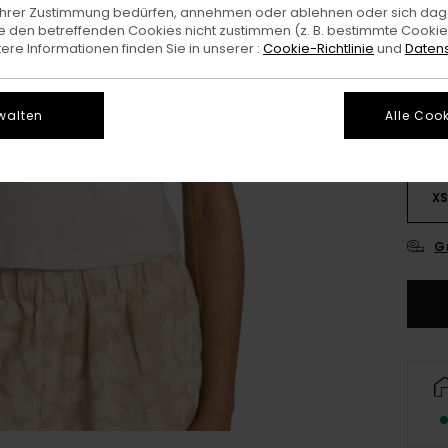
e Ihrer Zustimmung bedürfen, annehmen oder ablehnen oder sich da
 den betreffenden Cookies nicht zustimmen (z. B. bestimmte Cooki
Farb
re Informationen finden Sie in unserer :
Cookie-Richtlinie
und
Datens
walten
Alle Cook
X
G