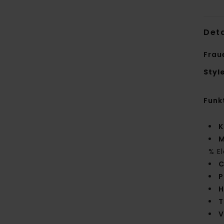
Deta
Frau
Styl
Funk
K
M
% E
C
P
H
T
V