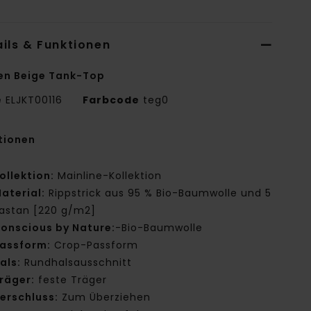
ils & Funktionen
en Beige Tank-Top
e
ELJKT00116
Farbcode
teg0
tionen
ollektion:
Mainline-Kollektion
aterial:
Rippstrick aus 95 % Bio-Baumwolle und 5
lastan [220 g/m2]
onscious by Nature:
-Bio-Baumwolle
assform:
Crop-Passform
als:
Rundhalsausschnitt
räger:
feste Träger
erschluss:
Zum Überziehen