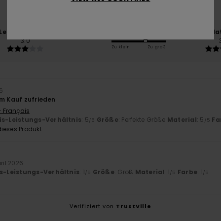
50% unserer Kunden empfehlen dieses Produkt
-Leistungs-Verhältnis
Größe
Mat
3.0
Zu klein
Zu groß
26
em Kauf zufrieden
- Français
is-Leistungs-Verhältnis
: 5
Größe
: Perfekte Größe
Material
: 5
Fa
/5
/5
ieses Produkt
pril 2026
is-Leistungs-Verhältnis
: 1
Größe
: Groß
Material
: 1
Farbe
: 1
/5
/5
/5
Verifiziert von
TrustVille