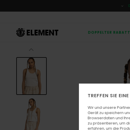
Direkt
zur
Produktinformation
springen
DOPPELTER RABAT
TREFFEN SIE EIN
Wir und unsere Partne
Gerät zu speichern un
Browserdaten und Ihre
zu präsentieren, um d
erfahren, um die Produ