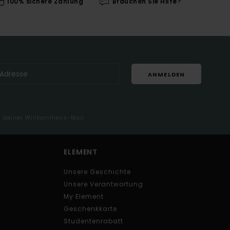
100% sichere Zahlung
Brauchen Sie Hilfe?
ANMELDEN
in deiner Willkommens-Mail
ELEMENT
Unsere Geschichte
Unsere Verantwortung
My Element
Geschenkkarte
Studentenrabatt