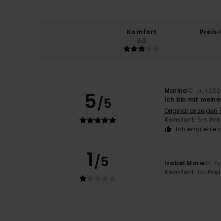
Komfort
Preis
3.0
Marina
10. Juli 20
5
/5
Ich bin mit mein
Original anzeigen 
Komfort
: 5
Pre
/5
Ich empfehle d
1
/5
Izabel Marie
13. A
Komfort
: 1
Pre
/5