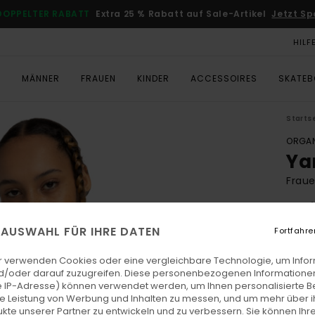
DOPPELTER RABATT
Extra 25 % Rabatt auf Sale-Artikel
Jetzt Sp
HILF
T
MÄNNER
FRAUEN
KINDER
ACCESSOIRES
SKATE
Starts
ORGAN
Ya
Frau
3.0
ECO-
E AUSWAHL FÜR IHRE DATEN
Fortfahre
CHF 2
CHF
r verwenden Cookies oder eine vergleichbare Technologie, um Info
d/oder darauf zuzugreifen. Diese personenbezogenen Informationen
SALE
 IP-Adresse) können verwendet werden, um Ihnen personalisierte Be
ie Leistung von Werbung und Inhalten zu messen, und um mehr über i
DOPPE
kte unserer Partner zu entwickeln und zu verbessern. Sie können Ihre