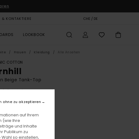
aren
E & KONTAKTIERE
GESCHENKKARTE
CHE / DE
SHOPS
BOARDS
LOOKBOOK
eite
Frauen
Kleidung
Alle Ansehen
IC COTTON
rnhill
en Beige Tank-Top
(2 Bewertungen)
BONUS
n ohne zu akzeptieren
5,00
63%
 9,37
rmationen auf Ihrem
 (wie Ihre
iträge und Inhalte
hr Publikum zu
LTER RABATT EXTRA 25 %
 Wahl so einstellen,