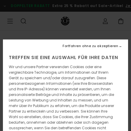
Direkt
DOPPELTER RABATT
Extra 25 % Rabatt auf Sale-Artikel
Jetz
zur
Produktinformation
springen
Fortfahren ohne zu akzeptieren
TREFFEN SIE EINE AUSWAHL FÜR IHRE DATEN
Wir und unsere Partner verwenden Cookies oder eine
vergleichbare Technologie, um Informationen auf Ihrem
Gerät zu speichern und/oder darauf zuzugreifen. Diese
personenbezogenen Informationen (wie Ihre Browserdaten
und Ihre IP-Adresse) können verwendet werden, um Ihnen
personalisierte Beiträge und Inhalte zu präsentieren, um die
Leistung von Werbung und Inhalten zu messen, und um
mehr über ihr Publikum zu erfahren, um die Produkte unserer
Partner zu entwickeln und zu verbessern. Sie können Ihre
Wahl so einstellen, dass Sie Cookies, die Ihrer Zustimmung
bedürfen, annehmen oder ablehnen oder sich dagegen
aussprechen, wenn Sie den betreffenden Cookies nicht