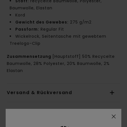
Stoff:
recycelte Baumwolle, Polyester,
Baumwolle, Elastan
Kord
Gewicht des Gewebes:
275 g/m2
Passform:
Regular Fit
Wickelrock, Seitentasche mit gewebtem
Treelogo-Clip
Zusammensetzung
[Hauptstoff] 50% Recycelte
Baumwolle, 28% Polyester, 20% Baumwolle, 2%
Elastan
Versand & Rückversand
Kundenbewertungen