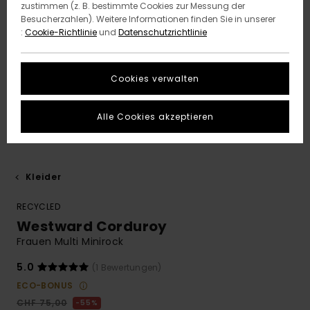
zustimmen (z. B. bestimmte Cookies zur Messung der
Besucherzahlen). Weitere Informationen finden Sie in unserer
:
Cookie-Richtlinie
und
Datenschutzrichtlinie
Cookies verwalten
Alle Cookies akzeptieren
Kleider
RECYCLED
Westward Corduroy
Frauen Multi Minirock
5.0
(1 Bewertungen)
ECO-BONUS
CHF 75,00
55%