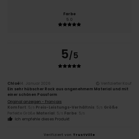
Farbe
5.0
5
/5
Chloé
14. Januar 2026
Verifizierter Kauf
Ein sehr hübscher Rock aus angenehmem Material und mit
einer schönen Passform
Original anzeigen - Français
Komfort
: 5
Preis-Leistungs-Verhältnis
: 5
Größe
:
/5
/5
Perfekte Größe
Material
: 5
Farbe
: 5
/5
/5
Ich empfehle dieses Produkt
Verifiziert von
TrustVille