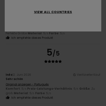
VIEW ALL COUNTRIES
Sébastien
25. Juni 2026
Verifizierter Kauf
Einfach perfekt
Original anzeigen - Français
Komfort
: 5
Preis-Leistungs-Verhältnis
: 5
Größe
:
/5
/5
Perfekte Größe
Material
: 5
Farbe
: 5
/5
/5
Ich empfehle dieses Produkt
5
/5
Inês
12. Juni 2026
Verifizierter Kauf
Sehr schön
Original anzeigen - Português
Komfort
: 5
Preis-Leistungs-Verhältnis
: 5
Größe
: Zu
/5
/5
groß
Material
: 5
Farbe
: 5
/5
/5
Ich empfehle dieses Produkt