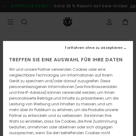
Direkt
DOPPELTER RABATT
Extra 25 % Rabatt auf Sale-Artikel
Je
zur
Produktinformation
springen
Fortfahren ohne zu akzeptieren
TREFFEN SIE EINE AUSWAHL FÜR IHRE DATEN
Wir und unsere Partner verwenden Cookies oder eine
vergleichbare Technologie, um Informationen auf Ihrem
Gerät zu speichern und/oder darauf zuzugreifen. Diese
personenbezogenen Informationen (wie Ihre Browserdaten
und Ihre IP-Adresse) können verwendet werden, um Ihnen
personalisierte Beiträge und Inhalte zu präsentieren, um die
Leistung von Werbung und Inhalten zu messen, und um
mehr über ihr Publikum zu erfahren, um die Produkte unserer
Partner zu entwickeln und zu verbessern. Sie können Ihre
Wahl so einstellen, dass Sie Cookies, die Ihrer Zustimmung
bedürfen, annehmen oder ablehnen oder sich dagegen
aussprechen, wenn Sie den betreffenden Cookies nicht