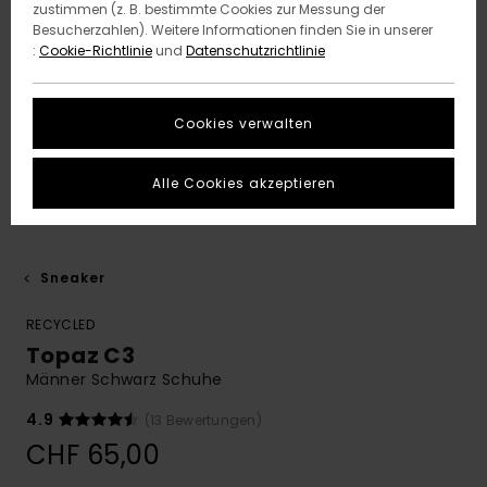
zustimmen (z. B. bestimmte Cookies zur Messung der
Besucherzahlen). Weitere Informationen finden Sie in unserer
:
Cookie-Richtlinie
und
Datenschutzrichtlinie
Cookies verwalten
Alle Cookies akzeptieren
Sneaker
RECYCLED
Topaz C3
Männer Schwarz Schuhe
4.9
(13 Bewertungen)
CHF 65,00