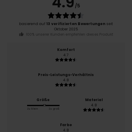
4.9
/5
basierend auf
13 verifizierten Bewertungen
seit
Oktober 2025
100% unserer Kunden empfehlen dieses Produkt
Komfort
4.7
Preis-Leistungs-Verhältnis
4.8
Größe
Material
4.8
Zu klein
Zu groß
Farbe
4.8