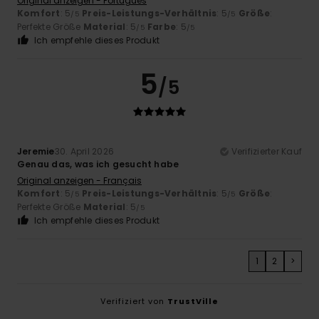
Original anzeigen - Português
Komfort
: 5
Preis-Leistungs-Verhältnis
: 5
Größe
:
/5
/5
Perfekte Größe
Material
: 5
Farbe
: 5
/5
/5
Ich empfehle dieses Produkt
5
/5
Jeremie
30. April 2026
Verifizierter Kauf
Genau das, was ich gesucht habe
Original anzeigen - Français
Komfort
: 5
Preis-Leistungs-Verhältnis
: 5
Größe
:
/5
/5
Perfekte Größe
Material
: 5
/5
Ich empfehle dieses Produkt
1
2
>
Verifiziert von
TrustVille