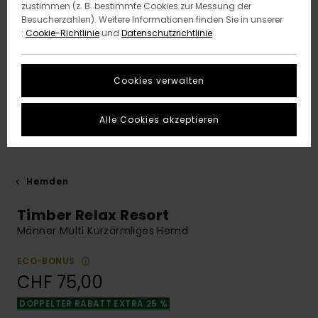
zustimmen (z. B. bestimmte Cookies zur Messung der
Besucherzahlen). Weitere Informationen finden Sie in unserer
:
Cookie-Richtlinie
und
Datenschutzrichtlinie
Cookies verwalten
Alle Cookies akzeptieren
Hemden
Timber Relax Resort
Männer Multi Kurzärmliges Hemd
ECO-BONUS
CHF 75,00
DOPPELTER RABATT EXTRA 25 %