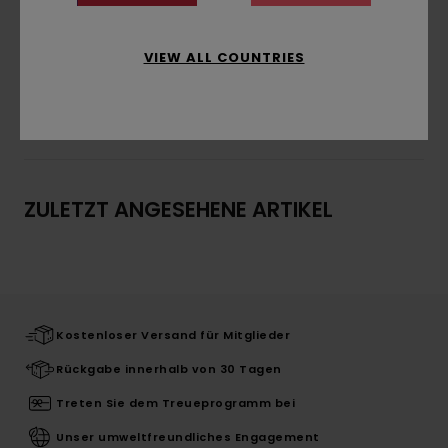
Gerader Saum
Zusammensetzung
[Hauptstoff] 100 % Viskose
VIEW ALL COUNTRIES
Versand & Rückversand
ZULETZT ANGESEHENE ARTIKEL
Kostenloser Versand für Mitglieder
Rückgabe innerhalb von 30 Tagen
Treten Sie dem Treueprogramm bei
Unser umweltfreundliches Engagement