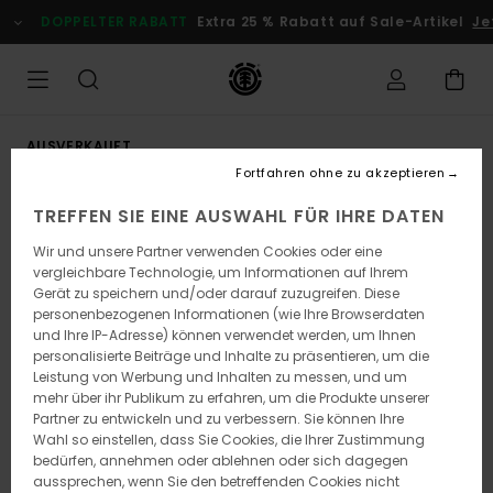
Direkt
DOPPELTER RABATT
Extra 25 % Rabatt auf Sale-Artikel
Jet
zur
Produktinformation
springen
AUSVERKAUFT
Fortfahren ohne zu akzeptieren
TREFFEN SIE EINE AUSWAHL FÜR IHRE DATEN
Wir und unsere Partner verwenden Cookies oder eine
vergleichbare Technologie, um Informationen auf Ihrem
Gerät zu speichern und/oder darauf zuzugreifen. Diese
personenbezogenen Informationen (wie Ihre Browserdaten
und Ihre IP-Adresse) können verwendet werden, um Ihnen
personalisierte Beiträge und Inhalte zu präsentieren, um die
Leistung von Werbung und Inhalten zu messen, und um
mehr über ihr Publikum zu erfahren, um die Produkte unserer
Partner zu entwickeln und zu verbessern. Sie können Ihre
Wahl so einstellen, dass Sie Cookies, die Ihrer Zustimmung
bedürfen, annehmen oder ablehnen oder sich dagegen
aussprechen, wenn Sie den betreffenden Cookies nicht