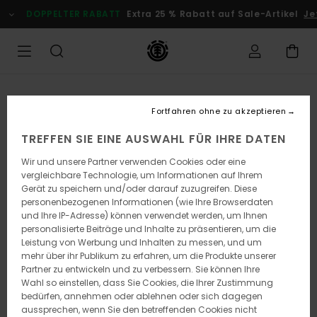
Direkt
DOPPELTER RABATT
Extra 25 % Rabatt auf Sale-Artikel
Jet
zur
Produktinformation
springen
Fortfahren ohne zu akzeptieren
TREFFEN SIE EINE AUSWAHL FÜR IHRE DATEN
Wir und unsere Partner verwenden Cookies oder eine
vergleichbare Technologie, um Informationen auf Ihrem
Gerät zu speichern und/oder darauf zuzugreifen. Diese
personenbezogenen Informationen (wie Ihre Browserdaten
und Ihre IP-Adresse) können verwendet werden, um Ihnen
personalisierte Beiträge und Inhalte zu präsentieren, um die
Leistung von Werbung und Inhalten zu messen, und um
mehr über ihr Publikum zu erfahren, um die Produkte unserer
Partner zu entwickeln und zu verbessern. Sie können Ihre
Wahl so einstellen, dass Sie Cookies, die Ihrer Zustimmung
bedürfen, annehmen oder ablehnen oder sich dagegen
aussprechen, wenn Sie den betreffenden Cookies nicht