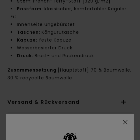
Stoff:
French-Terry-Stoff [320 g/m2]
Passform:
klassischer, komfortabler Regular
Fit
Innenseite ungebürstet
Taschen:
Kängurutasche
Kapuze:
feste Kapuze
Wasserbasierter Druck
Druck:
Brust- und Rückendruck
Zusammensetzung
[Hauptstoff] 70 % Baumwolle,
30 % recycelte Baumwolle
Versand & Rückversand
Kundenbewertungen