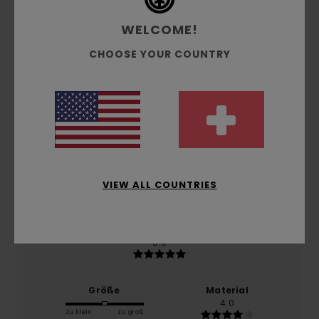
Durchschnittliche Bewertung
WELCOME!
4.0
CHOOSE YOUR COUNTRY
/5
basierend auf
1 verifizierten Bewertungen
seit Juni
2026
100% unserer Kunden empfehlen dieses Produkt
Komfort
4.0
VIEW ALL COUNTRIES
Preis-Leistungs-Verhältnis
5.0
Größe
Material
4.0
Zu klein
Zu groß