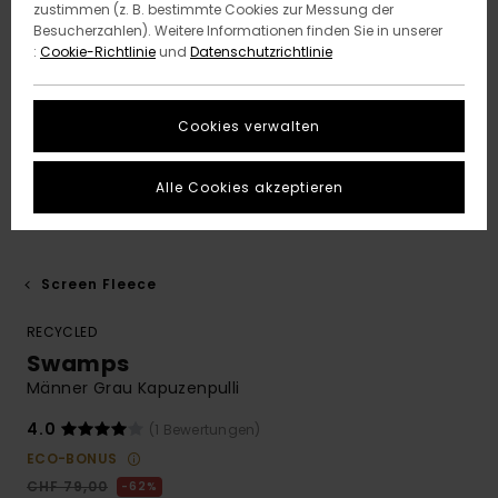
zustimmen (z. B. bestimmte Cookies zur Messung der
Besucherzahlen). Weitere Informationen finden Sie in unserer
:
Cookie-Richtlinie
und
Datenschutzrichtlinie
Cookies verwalten
Alle Cookies akzeptieren
Screen Fleece
RECYCLED
Swamps
Männer Grau Kapuzenpulli
4.0
(1 Bewertungen)
ECO-BONUS
CHF 79,00
62%