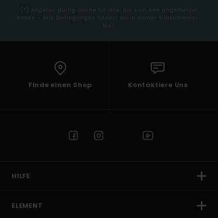
(*) Angebot gültig online für alle, die sich neu angemeldet
haben - Alle Bedingungen findest du in deiner Willkommens-
Mail
Finde einen Shop
Kontaktiere Uns
HILFE
ELEMENT