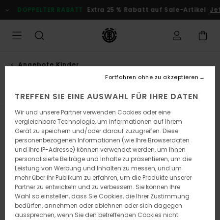
Direkt
DOPPELTER RABATT
Extra 25 % Rabatt auf Sale-Artikel
Jet
zur
Produkt
Auswahl
springen
Angebote Kinder
Caps & mützen
Fortfahren ohne zu akzeptieren
TREFFEN SIE EINE AUSWAHL FÜR IHRE DATEN
Wir und unsere Partner verwenden Cookies oder eine
vergleichbare Technologie, um Informationen auf Ihrem
Filtern & Sortieren
1
Ergebniss
Gerät zu speichern und/oder darauf zuzugreifen. Diese
personenbezogenen Informationen (wie Ihre Browserdaten
Direkt
Überspringen
und Ihre IP-Adresse) können verwendet werden, um Ihnen
zu
und
den
filtern
personalisierte Beiträge und Inhalte zu präsentieren, um die
Filterkriterien
nach
Leistung von Werbung und Inhalten zu messen, und um
springen
mehr über ihr Publikum zu erfahren, um die Produkte unserer
Partner zu entwickeln und zu verbessern. Sie können Ihre
Wahl so einstellen, dass Sie Cookies, die Ihrer Zustimmung
bedürfen, annehmen oder ablehnen oder sich dagegen
aussprechen, wenn Sie den betreffenden Cookies nicht