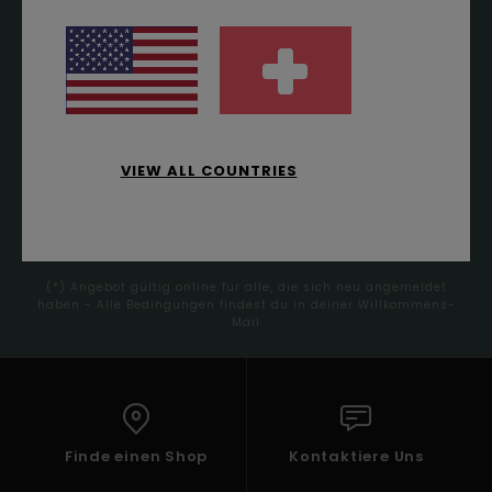
ONLINE*
Melde dich an, um immer die neuesten News und
exklusive Angebote zu erhalten.
VIEW ALL COUNTRIES
ANMELDEN
(*) Angebot gültig online für alle, die sich neu angemeldet
haben - Alle Bedingungen findest du in deiner Willkommens-
Mail
Finde einen Shop
Kontaktiere Uns