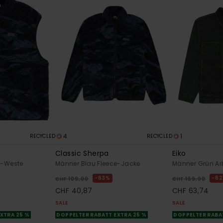
4
1
RECYCLED
RECYCLED
Classic Sherpa
Eiko
e-Weste
Männer Blau Fleece-Jacke
Männer Grün Ar
63%
6
CHF 109,00
CHF 169,00
CHF 40,87
CHF 63,74
SALE
SALE
XTRA 25 %
DOPPELTER RABATT EXTRA 25 %
DOPPELTER RABA