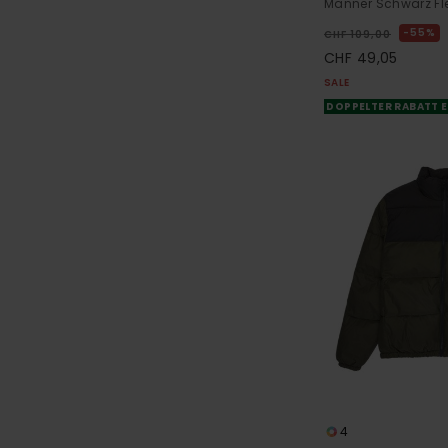
Männer Schwarz Fl
55%
CHF 109,00
CHF 49,05
SALE
DOPPELTER RABATT E
4