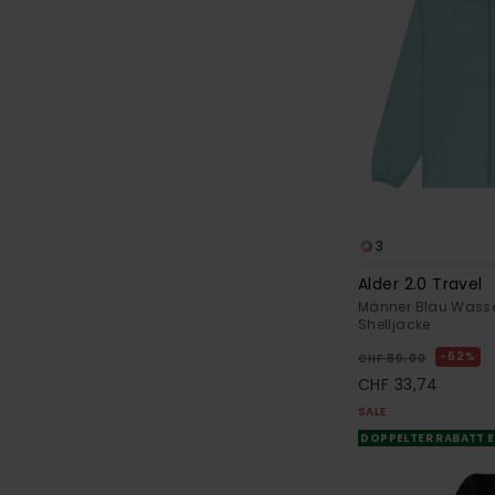
3
Alder 2.0 Travel
Männer Blau Wasse
Shelljacke
62%
CHF 89,00
CHF 33,74
SALE
DOPPELTER RABATT E