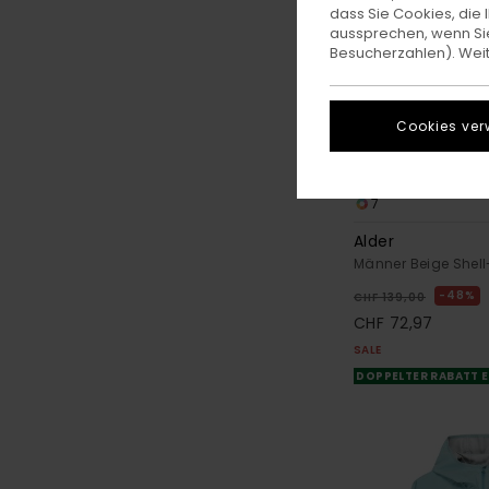
dass Sie Cookies, di
aussprechen, wenn Sie
Besucherzahlen). Weite
Cookies ver
7
Alder
Männer Beige Shel
48%
CHF 139,00
CHF 72,97
SALE
DOPPELTER RABATT E