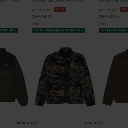
eece-Jacke
Männer Schwarz Steppjacke
Männer Blau Ge
55%
5
CHF 209,00
CHF 139,00
CHF 94,05
CHF 62,55
SALE
SALE
XTRA 25 %
DOPPELTER RABATT EXTRA 25 %
DOPPELTER RABA
4
1
RECYCLED
RECYCLED