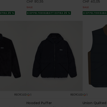
CHF 80,55
CHF 40,05
SALE
SALE
XTRA 25 %
DOPPELTER RABATT EXTRA 25 %
DOPPELTER RABA
1
1
RECYCLED
RECYCLED
Hooded Puffer
Union Quilted