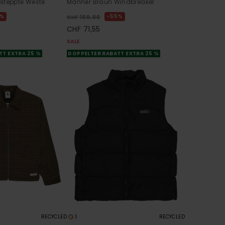
steppte Weste
Männer Braun Windbreaker
5%
55%
CHF 159,00
CHF 71,55
SALE
TT EXTRA 25 %
DOPPELTER RABATT EXTRA 25 %
1
RECYCLED
RECYCLED