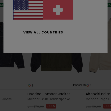
XTRA 25 %
DOPPELTER RABATT EXTRA 25 %
DOPPELTER RABA
VIEW ALL COUNTRIES
2
4
RECYCLED
Hooded Bomber Jacket
Abenaki Polar
m-Jacke
Männer Grün Bomberjacke
Männer Beige Fl
55%
55
CHF 179,00
CHF 89,00