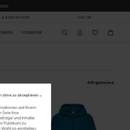
aren
E & KONTAKTIERE
GESCHENKKARTE
CHE / DE
SHOPS
BOARDS
LOOKBOOK
40
Ergebnisse
n ohne zu akzeptieren
rmationen auf Ihrem
 (wie Ihre
iträge und Inhalte
hr Publikum zu
 Wahl so einstellen,