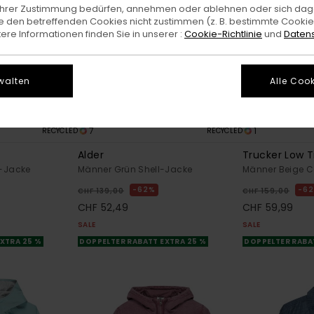
e Ihrer Zustimmung bedürfen, annehmen oder ablehnen oder sich da
 den betreffenden Cookies nicht zustimmen (z. B. bestimmte Cooki
re Informationen finden Sie in unserer :
Cookie-Richtlinie
und
Datens
walten
Alle Cook
7
1
RECYCLED
RECYCLED
Alder
Trucker Low T
l-Jacke
Männer Grün Shell-Jacke
Männer Beige 
62%
6
CHF 139,00
CHF 159,00
CHF 52,49
CHF 59,99
SALE
SALE
XTRA 25 %
DOPPELTER RABATT EXTRA 25 %
DOPPELTER RABA