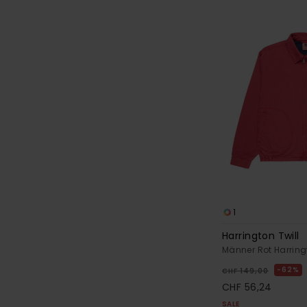
1
Harrington Twill
Männer Rot Harrin
62%
CHF 149,00
CHF 56,24
SALE