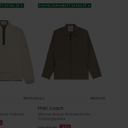
TT EXTRA 25 %
DOPPELTER RABATT EXTRA 25 %
1
RECYCLED
RECYCLED
FFNC Coach
eece-Pullover
Männer Braun Wasserdichte
Trainingsjacke
%
63%
CHF 169,00