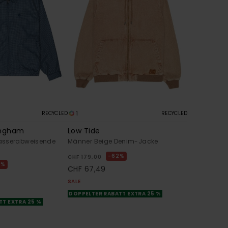
1
RECYCLED
RECYCLED
ingham
Low Tide
asserabweisende
Männer Beige Denim-Jacke
62%
CHF 179,00
2%
CHF 67,49
SALE
DOPPELTER RABATT EXTRA 25 %
TT EXTRA 25 %