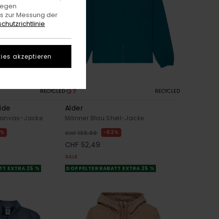
gegen
es zur Messung der
chutzrichtlinie
ies akzeptieren
7
RECYCLED
RECYCLED
ide
Alder
Canvas-Jacke
Männer Blau Shell-Jacke
2%
62%
CHF 139,00
CHF 52,49
SALE
TT EXTRA 25 %
DOPPELTER RABATT EXTRA 25 %