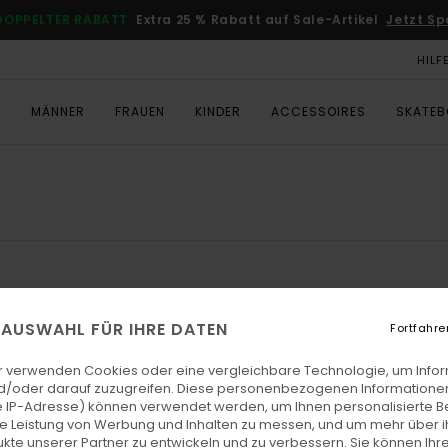
DOPPELTER RABATT
Extra 25 % Rabatt auf Sale-Artikel
Jetzt Sp
HILF
T
MÄNNER
FRAUEN
KINDER
ACCESSOIRES
SKATE
E AUSWAHL FÜR IHRE DATEN
Fortfahre
r verwenden Cookies oder eine vergleichbare Technologie, um Info
d/oder darauf zuzugreifen. Diese personenbezogenen Informationen
 IP-Adresse) können verwendet werden, um Ihnen personalisierte Be
ie Leistung von Werbung und Inhalten zu messen, und um mehr über i
kte unserer Partner zu entwickeln und zu verbessern. Sie können Ihre