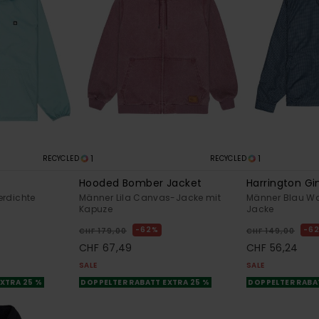
1
1
RECYCLED
RECYCLED
Hooded Bomber Jacket
Harrington G
rdichte
Männer Lila Canvas-Jacke mit
Männer Blau W
Kapuze
Jacke
62%
6
CHF 179,00
CHF 149,00
CHF 67,49
CHF 56,24
SALE
SALE
XTRA 25 %
DOPPELTER RABATT EXTRA 25 %
DOPPELTER RABA