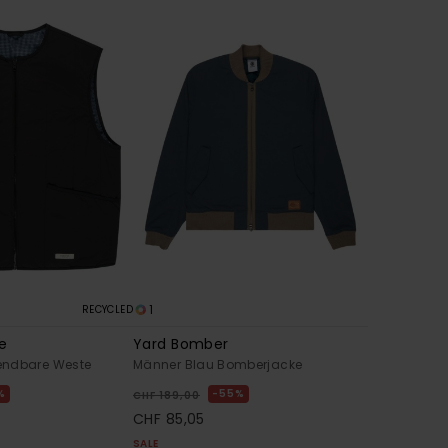
1
RECYCLED
de
Yard Bomber
endbare Weste
Männer Blau Bomberjacke
%
55%
CHF 189,00
CHF 85,05
SALE