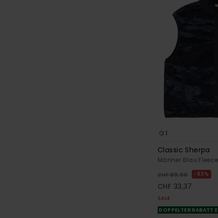
1
Classic Sherpa
Männer Blau Fleec
63%
CHF 89,00
CHF 33,37
SALE
DOPPELTER RABATT E