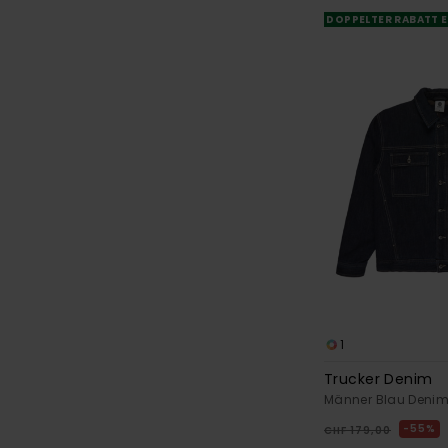
DOPPELTER RABATT E
1
Trucker Denim
Männer Blau Deni
55%
CHF 179,00