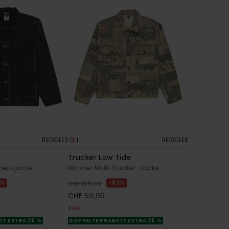
1
RECYCLED
RECYCLED
Trucker Low Tide
beitsjacke
Männer Multi Trucker-Jacke
2%
62%
CHF 159,00
CHF 59,99
SALE
TT EXTRA 25 %
DOPPELTER RABATT EXTRA 25 %