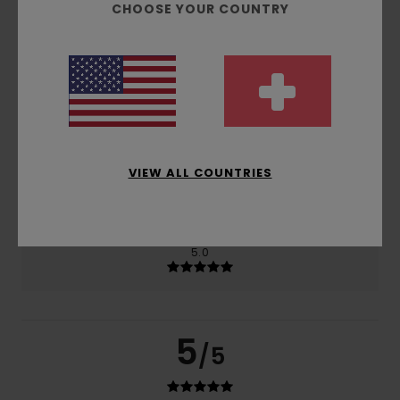
CHOOSE YOUR COUNTRY
Komfort
5.0
Preis-Leistungs-Verhältnis
4.0
Größe
Material
VIEW ALL COUNTRIES
5.0
Zu klein
Zu groß
Farbe
5.0
5
/5