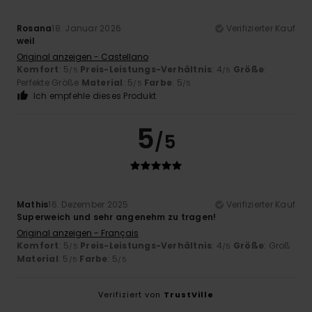
Rosana
18. Januar 2026
Verifizierter Kauf
weil
Original anzeigen - Castellano
Komfort
: 5
Preis-Leistungs-Verhältnis
: 4
Größe
:
/5
/5
Perfekte Größe
Material
: 5
Farbe
: 5
/5
/5
Ich empfehle dieses Produkt
5
/5
Mathis
16. Dezember 2025
Verifizierter Kauf
Superweich und sehr angenehm zu tragen!
Original anzeigen - Français
Komfort
: 5
Preis-Leistungs-Verhältnis
: 4
Größe
: Groß
/5
/5
Material
: 5
Farbe
: 5
/5
/5
Verifiziert von
TrustVille