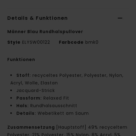
Details & Funktionen
Männer Blau Rundhalspullover
Style
ELYSW00122
Farbcode
bmk0
Funktionen
Stoff:
recyceltes Polyester, Polyester, Nylon,
Acryl, Wolle, Elastan
Jacquard-Strick
Passform:
Relaxed Fit
Hals:
Rundhalsausschnitt
Details:
Webetikett am Saum
Zusammensetzung
[Hauptstoff] 49% recyceltem
Polyester, 21% Polyester, 15% Nylon, 8% Acryl, 5%