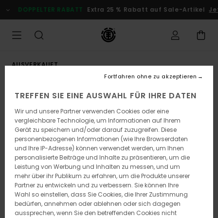
Direkt
DOPPELTER RABATT
Extra 25 % Rabatt auf Sale-Artikel
Jetz
zur
Produktinformation
springen
AUSVERKAUFT
Fortfahren ohne zu akzeptieren
TREFFEN SIE EINE AUSWAHL FÜR IHRE DATEN
Wir und unsere Partner verwenden Cookies oder eine
vergleichbare Technologie, um Informationen auf Ihrem
Gerät zu speichern und/oder darauf zuzugreifen. Diese
personenbezogenen Informationen (wie Ihre Browserdaten
und Ihre IP-Adresse) können verwendet werden, um Ihnen
personalisierte Beiträge und Inhalte zu präsentieren, um die
Leistung von Werbung und Inhalten zu messen, und um
mehr über ihr Publikum zu erfahren, um die Produkte unserer
Partner zu entwickeln und zu verbessern. Sie können Ihre
Wahl so einstellen, dass Sie Cookies, die Ihrer Zustimmung
bedürfen, annehmen oder ablehnen oder sich dagegen
aussprechen, wenn Sie den betreffenden Cookies nicht