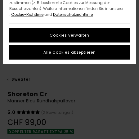
zustimmen (z. B. bestimmte Cookies zur Messung der
Besucherzahlen). Weitere Informationen finden Sie in unserer
:
Cookie-Richtlinie
und
Datenschutzrichtlinie
Cookies verwalten
Alle Cookies akzeptieren
Sweater
Shoreton Cr
Männer Blau Rundhalspullover
5.0
(2 Bewertungen)
CHF 99,00
DOPPELTER RABATT EXTRA 25 %