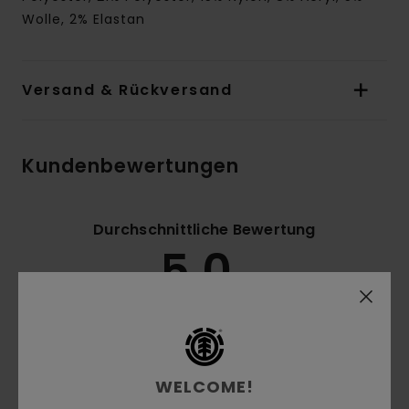
Wolle, 2% Elastan
Versand & Rückversand
Kundenbewertungen
Durchschnittliche Bewertung
5.0
/5
basierend auf
2 verifizierten Bewertungen
seit
Dezember 2025
50% unserer Kunden empfehlen dieses Produkt
WELCOME!