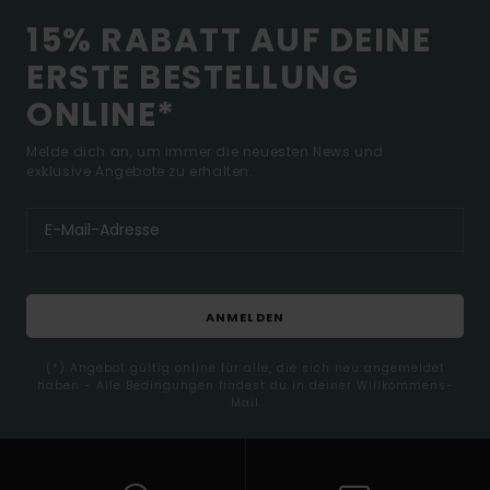
15% RABATT AUF DEINE
ERSTE BESTELLUNG
ONLINE*
Melde dich an, um immer die neuesten News und
exklusive Angebote zu erhalten.
ANMELDEN
(*) Angebot gültig online für alle, die sich neu angemeldet
haben - Alle Bedingungen findest du in deiner Willkommens-
Mail