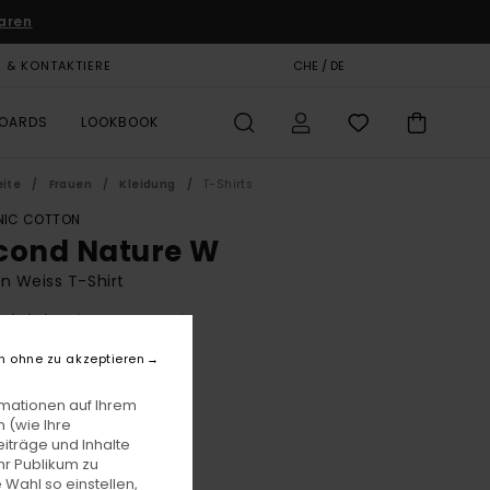
aren
E & KONTAKTIERE
GESCHENKKARTE
CHE / DE
SHOPS
BOARDS
LOOKBOOK
eite
Frauen
Kleidung
T-Shirts
IC COTTON
cond Nature W
n Weiss T-Shirt
(1 Bewertungen)
BONUS
n ohne zu akzeptieren
9,00
55%
 17,55
rmationen auf Ihrem
 (wie Ihre
iträge und Inhalte
hr Publikum zu
LTER RABATT EXTRA 25 %
 Wahl so einstellen,