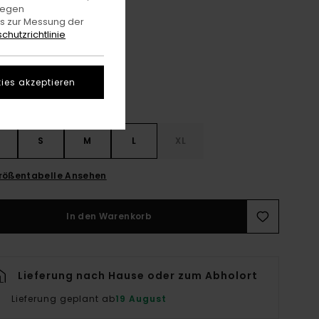
gegen
es zur Messung der
Off White
e
chutzrichtlinie
ies akzeptieren
S
S
M
L
XL
rößentabelle Ansehen
In den Warenkorb
Lieferung nach Hause oder zum Abholort
Lieferung geplant ab
19 August