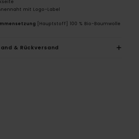
kseite
nnennaht mit Logo-Label
ammensetzung
[Hauptstoff] 100 % Bio-Baumwolle
sand & Rückversand