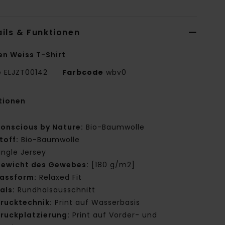
ils & Funktionen
en Weiss T-Shirt
e
ELJZT00142
Farbcode
wbv0
tionen
onscious by Nature:
Bio-Baumwolle
toff:
Bio-Baumwolle
ingle Jersey
ewicht des Gewebes:
[180 g/m2]
assform:
Relaxed Fit
als:
Rundhalsausschnitt
rucktechnik:
Print auf Wasserbasis
ruckplatzierung:
Print auf Vorder- und