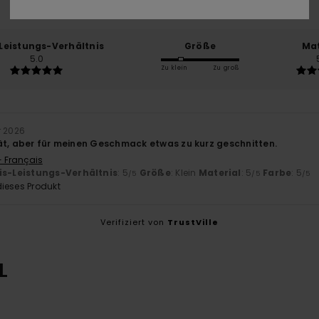
100% unserer Kunden empfehlen dieses Produkt
-Leistungs-Verhältnis
Größe
Mat
5.0
Zu klein
Zu groß
r 2026
ät, aber für meinen Geschmack etwas zu kurz geschnitten.
- Français
is-Leistungs-Verhältnis
: 5
Größe
: Klein
Material
: 5
Farbe
: 5
/5
/5
/5
ieses Produkt
Verifiziert von
TrustVille
L