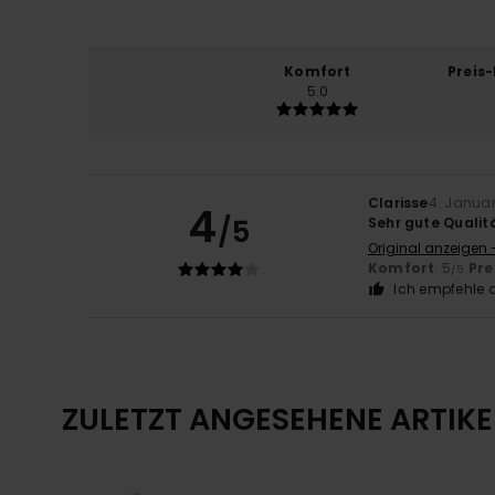
Komfort
Preis
5.0
Clarisse
4. Janua
4
/5
Sehr gute Qualit
Original anzeigen 
Komfort
: 5
Pre
/5
Ich empfehle d
ZULETZT ANGESEHENE ARTIKE