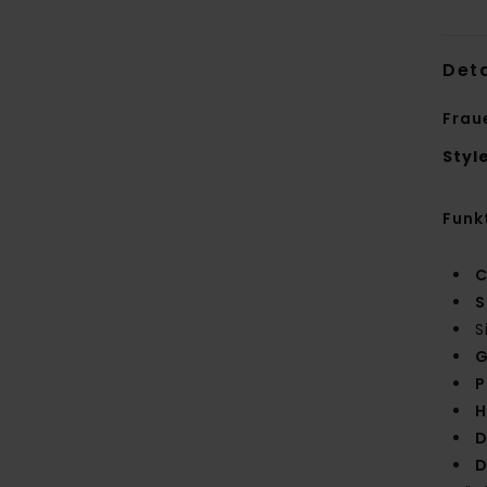
Deta
Frau
Styl
Funk
C
S
S
G
P
H
D
D