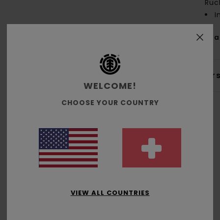
Rüc
I
Zus
Ver
WELCOME!
CHOOSE YOUR COUNTRY
Durchschnittliche Bewertung
4.0
/5
VIEW ALL COUNTRIES
basierend auf
1 verifizierten Bewertungen
seit Januar 2026