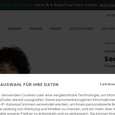
DOPPELTER RABATT
Extra 25 % Rabatt auf Sale-Artikel
Jetzt Sp
HILF
T
MÄNNER
FRAUEN
KINDER
ACCESSOIRES
SKATE
Starts
ORGAN
Se
Fraue
4.0
ECO-
E AUSWAHL FÜR IHRE DATEN
Fortfahre
CHF 3
CHF
r verwenden Cookies oder eine vergleichbare Technologie, um Info
d/oder darauf zuzugreifen. Diese personenbezogenen Informationen
SALE
 IP-Adresse) können verwendet werden, um Ihnen personalisierte Be
ie Leistung von Werbung und Inhalten zu messen, und um mehr über i
DOPPE
kte unserer Partner zu entwickeln und zu verbessern. Sie können Ihre