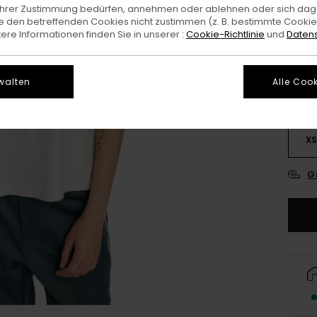
e Ihrer Zustimmung bedürfen, annehmen oder ablehnen oder sich da
 den betreffenden Cookies nicht zustimmen (z. B. bestimmte Cooki
Farb
re Informationen finden Sie in unserer :
Cookie-Richtlinie
und
Datens
walten
Alle Cook
X
G