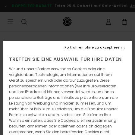
Direkt
DOPPELTER RABATT
Extra 25 % Rabatt auf Sale-Artikel
Jet
zur
Produktinformation
springen
Fortfahren ohne zu akzeptieren
TREFFEN SIE EINE AUSWAHL FÜR IHRE DATEN
Wir und unsere Partner verwenden Cookies oder eine
vergleichbare Technologie, um Informationen auf Ihrem
Gerät zu speichern und/oder darauf zuzugreifen. Diese
personenbezogenen Informationen (wie Ihre Browserdaten
und Ihre IP-Adresse) können verwendet werden, um Ihnen
personalisierte Beiträge und Inhalte zu präsentieren, um die
Leistung von Werbung und Inhalten zu messen, und um
mehr über ihr Publikum zu erfahren, um die Produkte unserer
Partner zu entwickeln und zu verbessern. Sie können Ihre
Wahl so einstellen, dass Sie Cookies, die Ihrer Zustimmung
bedürfen, annehmen oder ablehnen oder sich dagegen
aussprechen, wenn Sie den betreffenden Cookies nicht