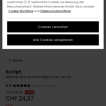
zustimmen (z. B. bestimmte Cookies zur Messung der
Besucherzahlen). Weitere Informationen finden Sie in unserer
:
Cookie-Richtlinie
und
Datenschutzrichtlinie
Cookies verwalten
Alle Cookies akzeptieren
T-Shirts
Script
Männer Blau Kurzärmliges Polo-Hemd
5.0
(1 Bewertungen)
CHF 65,00
63%
CHF 24,37
SALE