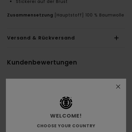
Stickerei auf der Brust
Zusammensetzung
[Hauptstoff] 100 % Baumwolle
Versand & Rückversand
Kundenbewertungen
Durchschnittliche Bewertung
5.0
/5
WELCOME!
basierend auf
1 verifizierten Bewertungen
seit Juni
2026
CHOOSE YOUR COUNTRY
0% unserer Kunden empfehlen dieses Produkt