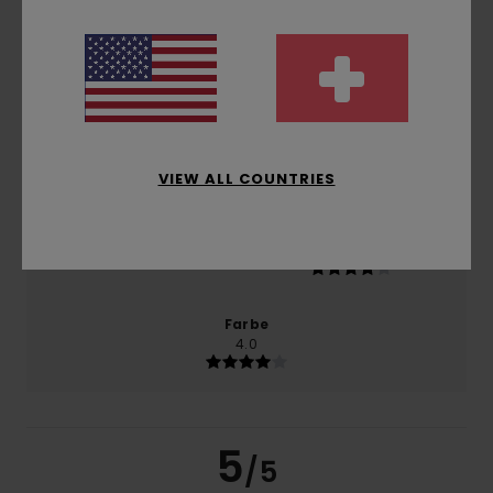
Komfort
5.0
Preis-Leistungs-Verhältnis
4.0
VIEW ALL COUNTRIES
Größe
Material
4.0
Zu klein
Zu groß
Farbe
4.0
5
/5