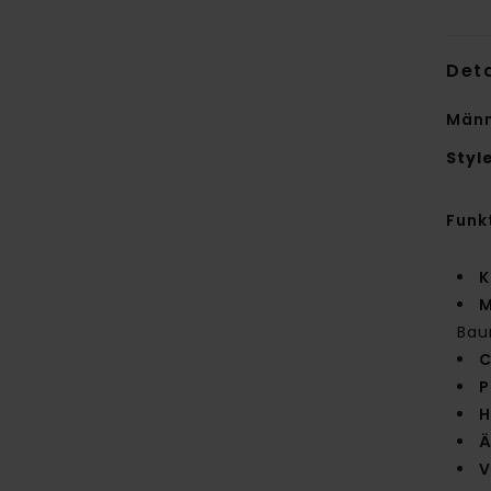
Deta
Männ
Styl
Funk
K
M
Bau
C
P
H
Ä
V