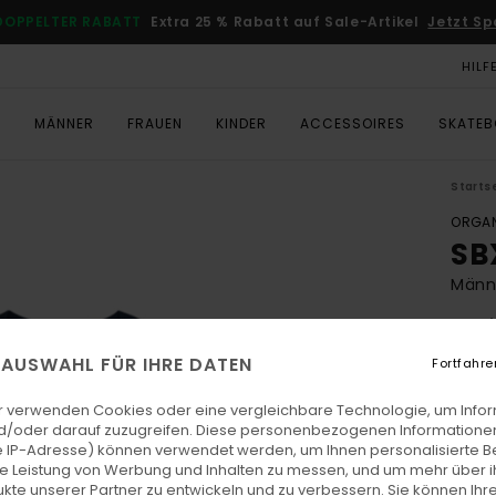
DOPPELTER RABATT
Extra 25 % Rabatt auf Sale-Artikel
Jetzt Sp
HILF
T
MÄNNER
FRAUEN
KINDER
ACCESSOIRES
SKATE
Starts
ORGAN
SB
Männe
4.7
ECO-
E AUSWAHL FÜR IHRE DATEN
Fortfahre
CHF 5
CHF
r verwenden Cookies oder eine vergleichbare Technologie, um Info
d/oder darauf zuzugreifen. Diese personenbezogenen Informationen
SALE
 IP-Adresse) können verwendet werden, um Ihnen personalisierte Be
ie Leistung von Werbung und Inhalten zu messen, und um mehr über i
DOPPE
kte unserer Partner zu entwickeln und zu verbessern. Sie können Ihre