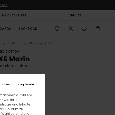
aren
E & KONTAKTIERE
GESCHENKKARTE
CHE / DE
SHOPS
BOARDS
LOOKBOOK
eite
Männer
Kleidung
T-Shirts
IC COTTON
XE Marin
r Blau T-Shirt
(3 Bewertungen)
BONUS
n ohne zu akzeptieren
5,00
63%
 20,62
rmationen auf Ihrem
 (wie Ihre
iträge und Inhalte
hr Publikum zu
LTER RABATT EXTRA 25 %
 Wahl so einstellen,