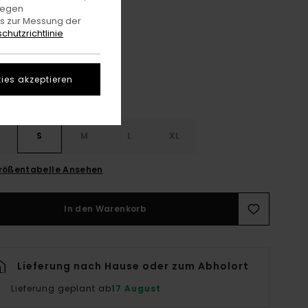
gegen
es zur Messung der
Eclipse Navy
e
chutzrichtlinie
ies akzeptieren
S
S
M
L
XL
rößentabelle Ansehen
In den Warenkorb
Lieferung nach Hause oder zum Abholort
Lieferung geplant ab
17 August