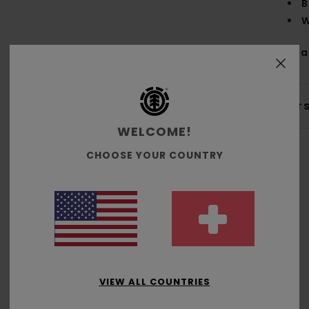
B
W
Zus
Ver
WELCOME!
CHOOSE YOUR COUNTRY
Durchschnittliche Bewertung
4.7
/5
VIEW ALL COUNTRIES
basierend auf
3 verifizierten Bewertungen
seit September 2025