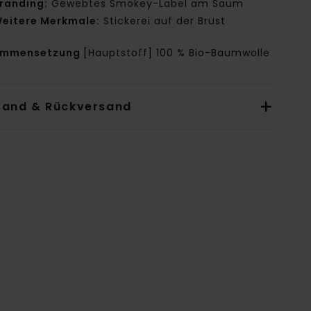
randing:
Gewebtes Smokey-Label am Saum
eitere Merkmale:
Stickerei auf der Brust
ammensetzung
[Hauptstoff] 100 % Bio-Baumwolle
sand & Rückversand