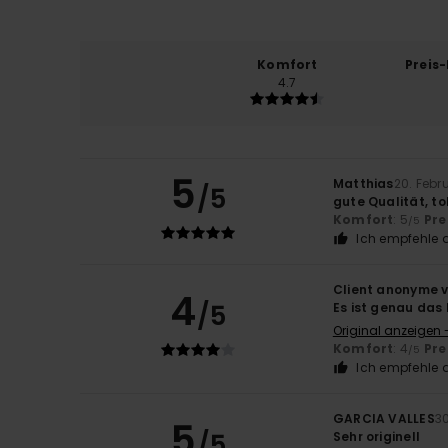
Komfort
Preis
4.7
5
Matthias
20. Febr
/5
gute Qualität, to
Komfort
: 5
Pre
/5
Ich empfehle d
Client anonyme v
4
/5
Es ist genau das
Original anzeigen 
Komfort
: 4
Pre
/5
Ich empfehle d
GARCIA VALLES
3
5
/5
Sehr originell