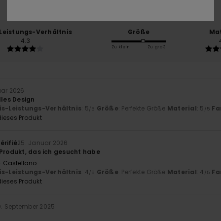
100% unserer Kunden empfehlen dieses Produkt
-Leistungs-Verhältnis
Größe
Mat
4.3
Zu klein
Zu groß
uar 2026
lles Design
is-Leistungs-Verhältnis
: 5
Größe
: Perfekte Größe
Material
: 5
Fa
/5
/5
ieses Produkt
érifié
25. Januar 2026
 Produkt, das ich gesucht habe
- Castellano
is-Leistungs-Verhältnis
: 4
Größe
: Perfekte Größe
Material
: 4
Fa
/5
/5
ieses Produkt
0. September 2025