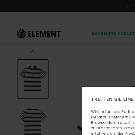
Direkt
zur
Produktinformation
springen
DOPPELTER RABAT
TREFFEN SIE EIN
Wir und unsere Partne
Gerät zu speichern un
Browserdaten und Ihre
zu präsentieren, um d
erfahren, um die Produ