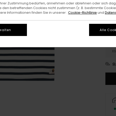
e Ihrer Zustimmung bedürfen, annehmen oder ablehnen oder sich da
 den betreffenden Cookies nicht zustimmen (z. B. bestimmte Cooki
Farb
re Informationen finden Sie in unserer :
Cookie-Richtlinie
und
Datens
walten
Alle Cook
X
G