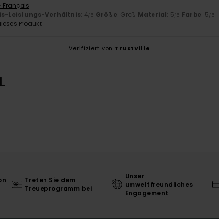
- Français
is-Leistungs-Verhältnis
: 4
Größe
: Groß
Material
: 5
Farbe
: 5
/5
/5
/5
ieses Produkt
Verifiziert von
TrustVille
L
Unser
on
Treten Sie dem
umweltfreundliches
Treueprogramm bei
Engagement