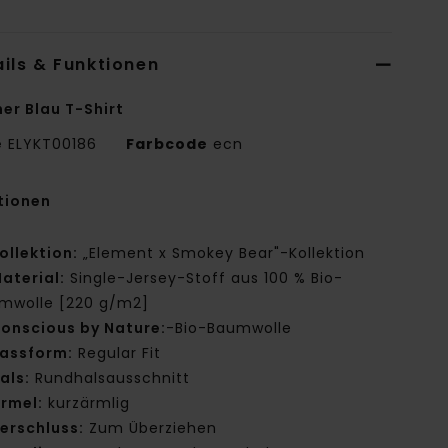
ils & Funktionen
er Blau T-Shirt
e
ELYKT00186
Farbcode
ecn
tionen
ollektion:
„Element x Smokey Bear"-Kollektion
aterial:
Single-Jersey-Stoff aus 100 % Bio-
mwolle [220 g/m2]
onscious by Nature:
-Bio-Baumwolle
assform:
Regular Fit
als:
Rundhalsausschnitt
rmel:
kurzärmlig
erschluss:
Zum Überziehen