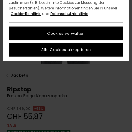
zustimmen (z. B. bestimmte Cookies zur Messung der
Besucherzahlen). Weitere Informationen finden Sie in unserer
:
Cookie-Richtlinie
und
Datenschutzrichtlinie
Cookies verwalten
Alle Cookies akzeptieren
Jackets
Ripstop
Frauen Beige Kapuzenparka
CHF 149,00
63%
CHF 55,87
SALE