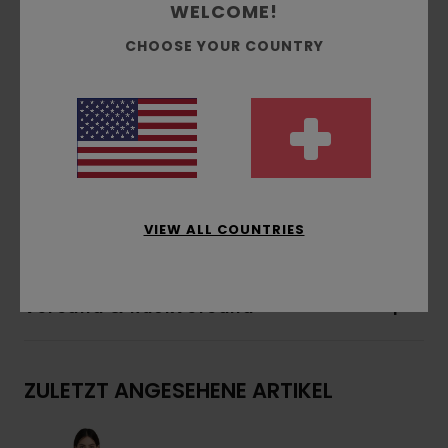
WELCOME!
seitliche Leistentaschen
Verstellbare Kapuze und Saum mit breitem
CHOOSE YOUR COUNTRY
Baumwollkordelzug
Verstellbare Ärmelbündchen
Belüftungsöffnungen an den Schultern für
mehr Komfort
Vorgeformte Ärmel
Zusammensetzung
70 % Baumwolle, 30 %
VIEW ALL COUNTRIES
recycelte Baumwolle
Versand & Rückversand
ZULETZT ANGESEHENE ARTIKEL