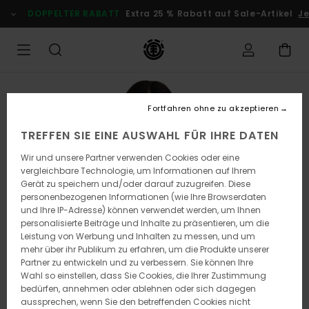
Direkt
DOPPELTER RABATT
Extra 25 % Rabatt auf Sale-Artikel
Je
zur
Produktinformation
springen
Fortfahren ohne zu akzeptieren
TREFFEN SIE EINE AUSWAHL FÜR IHRE DATEN
Wir und unsere Partner verwenden Cookies oder eine
vergleichbare Technologie, um Informationen auf Ihrem
Gerät zu speichern und/oder darauf zuzugreifen. Diese
personenbezogenen Informationen (wie Ihre Browserdaten
und Ihre IP-Adresse) können verwendet werden, um Ihnen
personalisierte Beiträge und Inhalte zu präsentieren, um die
Leistung von Werbung und Inhalten zu messen, und um
mehr über ihr Publikum zu erfahren, um die Produkte unserer
Partner zu entwickeln und zu verbessern. Sie können Ihre
Wahl so einstellen, dass Sie Cookies, die Ihrer Zustimmung
bedürfen, annehmen oder ablehnen oder sich dagegen
aussprechen, wenn Sie den betreffenden Cookies nicht