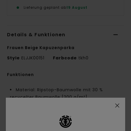
Lieferung geplant ab
19 August
Details & Funktionen
Frauen Beige Kapuzenparka
Style
ELJJK00151
Farbcode
tkh0
Funktionen
Material: Ripstop-Baumwolle mit 30 %
recycelter Baumwolle [200 g/m²]
Passform:
Übergroß
Futter:
ungefüttertes Design
Verschluss:
Sichtbarer Reißverschluss
Taschen: Brusttaschen mit Patten und