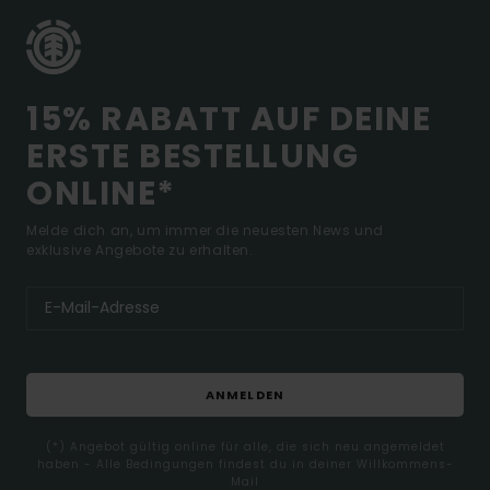
15% RABATT AUF DEINE
ERSTE BESTELLUNG
ONLINE*
Melde dich an, um immer die neuesten News und
exklusive Angebote zu erhalten.
ANMELDEN
(*) Angebot gültig online für alle, die sich neu angemeldet
haben - Alle Bedingungen findest du in deiner Willkommens-
Mail