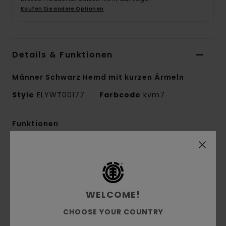
Kaufen Sie andere Optionen
Details & Funktionen
Männer Schwarz Hemd mit kurzen Ärmeln
Style
ELYWT00177
Farbcode
kvm7
Funktionen
Kollektion:
Mainline-Kollektion
Stoff:
Viskose-Gewebe [125 g/m2]
Conscious by Nature:
Zertifizierte ECOVERO
Lenzing Viskose
WELCOME!
Passform:
Relaxed Fit
CHOOSE YOUR COUNTRY
Kragen/Ausschnitt:
Hemdkragen
Ärmel:
kurzärmlig