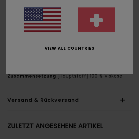
Verschluss:
Knopfleiste vorne
Taschen:
Aufgesetzte Tasche auf der Brust
Branding:
Gewebtes Etikett unten
Gewebtes Flaggenlabel in der Seitennaht
Weitere Merkmale:
Minischlaufe für oberen
Knopf
VIEW ALL COUNTRIES
Gerader Saum
Zertifizierung:
Ecovero Lenzing zertifiziert
Zusammensetzung
[Hauptstoff] 100 % Viskose
Versand & Rückversand
ZULETZT ANGESEHENE ARTIKEL