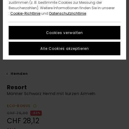
zustimmen (z. B. bestimmte Cookies zur Messung der
Besucherzahlen). Weitere Informationen finden Sie in unserer
:
Cookie-Richtlinie
und
Datenschutzrichtlinie
Cookies verwalten
Alle Cookies akzeptieren
Hemden
Resort
Männer Schwarz Hemd mit kurzen Ärmeln
ECO-BONUS
CHF 75,00
63%
CHF 28,12