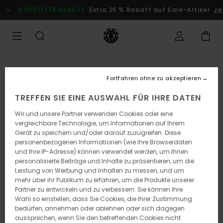
Direkt
DOPPELTER RABATT
Extra 25 % Rabatt auf Sale-Artikel
Jet
zur
Produktinformation
springen
Fortfahren ohne zu akzeptieren
TREFFEN SIE EINE AUSWAHL FÜR IHRE DATEN
Wir und unsere Partner verwenden Cookies oder eine
vergleichbare Technologie, um Informationen auf Ihrem
Gerät zu speichern und/oder darauf zuzugreifen. Diese
personenbezogenen Informationen (wie Ihre Browserdaten
und Ihre IP-Adresse) können verwendet werden, um Ihnen
personalisierte Beiträge und Inhalte zu präsentieren, um die
Leistung von Werbung und Inhalten zu messen, und um
mehr über ihr Publikum zu erfahren, um die Produkte unserer
Partner zu entwickeln und zu verbessern. Sie können Ihre
Wahl so einstellen, dass Sie Cookies, die Ihrer Zustimmung
bedürfen, annehmen oder ablehnen oder sich dagegen
aussprechen, wenn Sie den betreffenden Cookies nicht