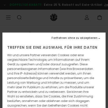
Direkt
DOPPELTER RABATT
Extra 25 % Rabatt auf Sale-Artikel
Je
zur
Produktinformation
springen
Fortfahren ohne zu akzeptieren
TREFFEN SIE EINE AUSWAHL FÜR IHRE DATEN
Wir und unsere Partner verwenden Cookies oder eine
vergleichbare Technologie, um Informationen auf Ihrem
Gerät zu speichern und/oder darauf zuzugreifen. Diese
personenbezogenen Informationen (wie Ihre Browserdaten
und Ihre IP-Adresse) können verwendet werden, um Ihnen
personalisierte Beiträge und Inhalte zu präsentieren, um die
Leistung von Werbung und Inhalten zu messen, und um
mehr über ihr Publikum zu erfahren, um die Produkte unserer
Partner zu entwickeln und zu verbessern. Sie können Ihre
Wahl so einstellen, dass Sie Cookies, die Ihrer Zustimmung
bedürfen, annehmen oder ablehnen oder sich dagegen
aussprechen, wenn Sie den betreffenden Cookies nicht