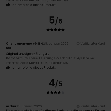
Perfekte Größe
Material
: 5
Farbe
: 5
/5
/5
Ich empfehle dieses Produkt
5
/5
Client anonyme vérifié
28. Januar 2026
Verifizierter Kauf
Null
Original anzeigen - Français
Komfort
: 5
Preis-Leistungs-Verhältnis
: 4
Größe
:
/5
/5
Perfekte Größe
Material
: 5
Farbe
: 5
/5
/5
Ich empfehle dieses Produkt
4
/5
Arthur
25. Januar 2026
Verifizierter Kauf
Eine sehr gute Hose für diesen Preis; nur die schwarze Farbe