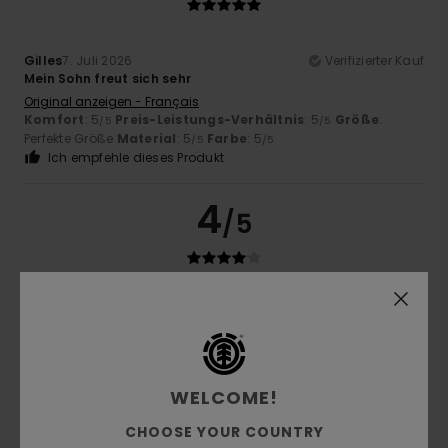
Gilles
7. Juli 2026
Verifizierter Kauf
Mein Sohn freut sich sehr
Original anzeigen - Français
Komfort
: 5
Preis-Leistungs-Verhältnis
: 5
Größe
:
/5
/5
Perfekte Größe
Material
: 5
Farbe
: 5
/5
/5
Ich empfehle dieses Produkt
4
/5
Andrej
16. Juni 2026
Verifizierter Kauf
Gefällt mir
Komfort
: 4
Preis-Leistungs-Verhältnis
: 4
Größe
: Zu
/5
/5
klein
Material
: 4
Farbe
: 4
/5
/5
Ich empfehle dieses Produkt
WELCOME!
CHOOSE YOUR COUNTRY