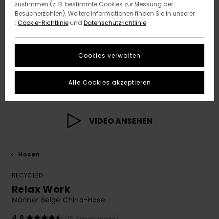
zustimmen (z. B. bestimmte Cookies zur Messung der
Besucherzahlen). Weitere Informationen finden Sie in unserer
:
Cookie-Richtlinie
und
Datenschutzrichtlinie
Cookies verwalten
Alle Cookies akzeptieren
VIDEO ANSEHEN
Hosen
RECYCLED
Relax Work
Männer Beige Chino-Hose
4.8
(15 Bewertungen)