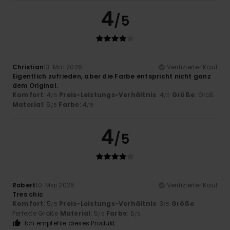
4
/5
Christian
13. Mai 2026
Verifizierter Kauf
Eigentlich zufrieden, aber die Farbe entspricht nicht ganz
dem Original.
Komfort
: 4
Preis-Leistungs-Verhältnis
: 4
Größe
: Groß
/5
/5
Material
: 5
Farbe
: 4
/5
/5
4
/5
Robert
10. Mai 2026
Verifizierter Kauf
Tres chic
Komfort
: 5
Preis-Leistungs-Verhältnis
: 3
Größe
:
/5
/5
Perfekte Größe
Material
: 5
Farbe
: 5
/5
/5
Ich empfehle dieses Produkt