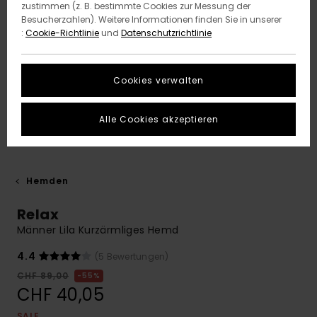
zustimmen (z. B. bestimmte Cookies zur Messung der
Besucherzahlen). Weitere Informationen finden Sie in unserer
:
Cookie-Richtlinie
und
Datenschutzrichtlinie
Cookies verwalten
Alle Cookies akzeptieren
Hemden
Relax
Männer Lila Kurzärmliges Hemd
4.4
(5 Bewertungen)
CHF 89,00
55%
CHF 40,05
SALE