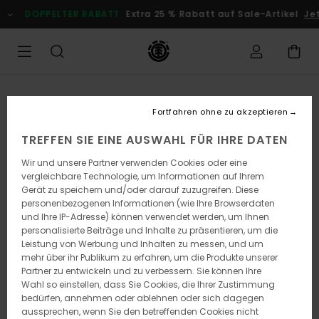
Direkt
DOPPELTER RABATT
Extra 25 % Rabatt auf Sale-Artikel
Je
zur
Produktinformation
springen
Fortfahren ohne zu akzeptieren
TREFFEN SIE EINE AUSWAHL FÜR IHRE DATEN
Wir und unsere Partner verwenden Cookies oder eine
vergleichbare Technologie, um Informationen auf Ihrem
Gerät zu speichern und/oder darauf zuzugreifen. Diese
personenbezogenen Informationen (wie Ihre Browserdaten
und Ihre IP-Adresse) können verwendet werden, um Ihnen
personalisierte Beiträge und Inhalte zu präsentieren, um die
Leistung von Werbung und Inhalten zu messen, und um
mehr über ihr Publikum zu erfahren, um die Produkte unserer
Partner zu entwickeln und zu verbessern. Sie können Ihre
Wahl so einstellen, dass Sie Cookies, die Ihrer Zustimmung
bedürfen, annehmen oder ablehnen oder sich dagegen
aussprechen, wenn Sie den betreffenden Cookies nicht