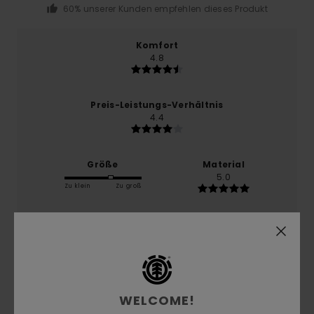
60% unserer Kunden empfehlen dieses Produkt
Komfort
4.8
Preis-Leistungs-Verhältnis
4.4
Größe
Material
5.0
Zu klein
Zu groß
Farbe
4.8
WELCOME!