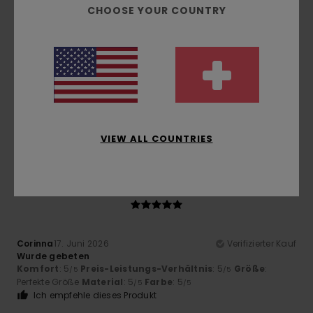
5
/5
CHOOSE YOUR COUNTRY
Baptiste
17. Juni 2026
Verifizierter Kauf
Stoffqualität und Schnitt
Original anzeigen - Français
Komfort
: 5
Preis-Leistungs-Verhältnis
: 5
Größe
:
/5
/5
Perfekte Größe
Material
: 5
Farbe
: 5
/5
/5
Ich empfehle dieses Produkt
VIEW ALL COUNTRIES
5
/5
Corinna
17. Juni 2026
Verifizierter Kauf
Wurde gebeten
Komfort
: 5
Preis-Leistungs-Verhältnis
: 5
Größe
:
/5
/5
Perfekte Größe
Material
: 5
Farbe
: 5
/5
/5
Ich empfehle dieses Produkt