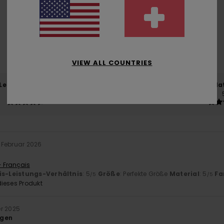
5.0
/5
basierend auf
3 verifizierten Bewertungen
seit Dezember 2025
100% unserer Kunden empfehlen dieses Produkt
VIEW ALL COUNTRIES
-Leistungs-Verhältnis
Größe
Mat
4.5
Zu klein
Zu groß
. Februar 2026
- Français
is-Leistungs-Verhältnis
: 5
Größe
: Perfekte Größe
Material
: 5
Fa
/5
/5
ieses Produkt
r 2025
agen