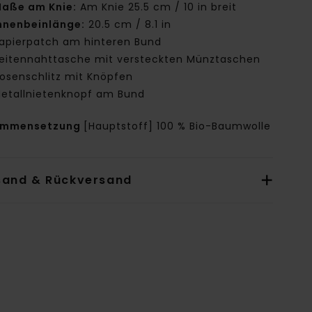
aße am Knie:
Am Knie 25.5 cm / 10 in breit
nnenbeinlänge:
20.5 cm / 8.1 in
apierpatch am hinteren Bund
eitennahttasche mit versteckten Münztaschen
osenschlitz mit Knöpfen
etallnietenknopf am Bund
ammensetzung
[Hauptstoff] 100 % Bio-Baumwolle
sand & Rückversand