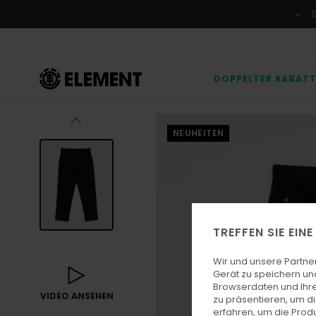
Direkt
zur
Produktinformation
springen
DOPPELTER RABAT
NEUHEITEN
TREFFEN SIE EIN
Wir und unsere Partne
Gerät zu speichern un
Browserdaten und Ihre
VIDEO ANSEHEN
zu präsentieren, um d
erfahren, um die Produ