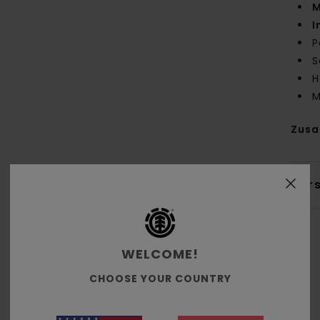
M
I
P
S
H
M
Zus
Ver
WELCOME!
CHOOSE YOUR COUNTRY
Durchschnittliche Bewertung