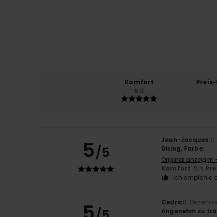
Komfort
Preis
5.0
Jean-Jacques
10
5
/5
Dising, Farbe.
Original anzeigen 
Komfort
: 5
Pre
/5
Ich empfehle d
Cedric
8. Dezembe
5
/5
Angenehm zu tr