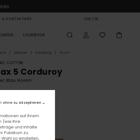
aren
E & KONTAKTIERE
GESCHENKKARTE
CHE / DE
SHOPS
BOARDS
LOOKBOOK
eite
Männer
Kleidung
Hosen
IC COTTON
lax 5 Corduroy
er Blau Hosen
(3 Bewertungen)
BONUS
n ohne zu akzeptieren
F 99,00
rmationen auf Ihrem
 (wie Ihre
iträge und Inhalte
Eclipse Navy
e
hr Publikum zu
 Wahl so einstellen,