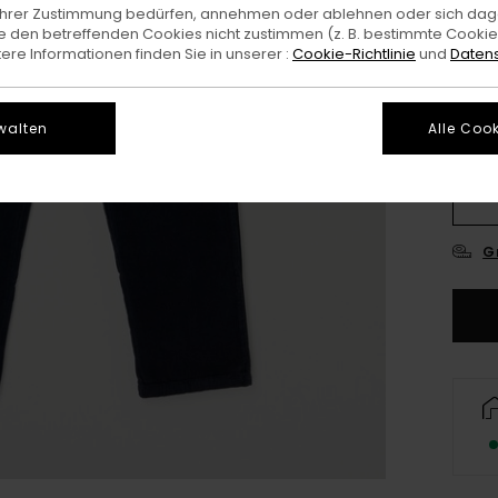
e Ihrer Zustimmung bedürfen, annehmen oder ablehnen oder sich da
 den betreffenden Cookies nicht zustimmen (z. B. bestimmte Cooki
re Informationen finden Sie in unserer :
Cookie-Richtlinie
und
Datens
walten
Alle Cook
26
3
G