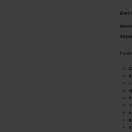
Deta
Männ
Styl
Funk
C
S
K
G
P
T
S
B
S