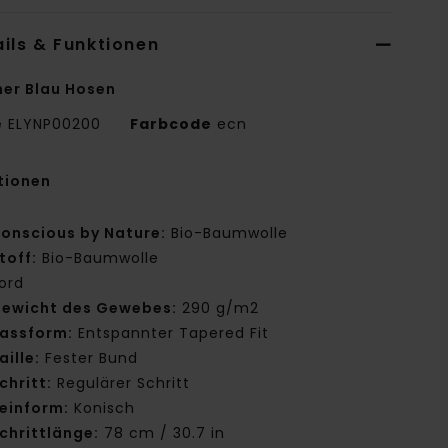
ils & Funktionen
er Blau Hosen
e
ELYNP00200
Farbcode
ecn
tionen
onscious by Nature:
Bio-Baumwolle
toff:
Bio-Baumwolle
ord
ewicht des Gewebes:
290 g/m2
assform:
Entspannter Tapered Fit
aille:
Fester Bund
chritt:
Regulärer Schritt
einform:
Konisch
chrittlänge:
78 cm / 30.7 in