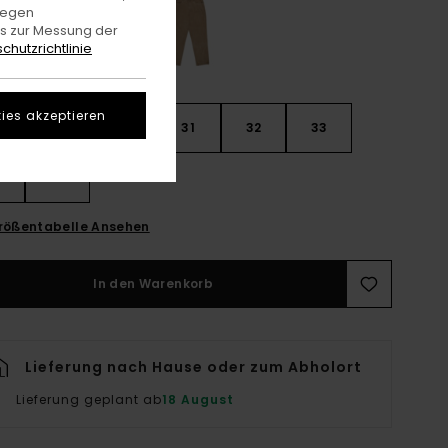
gegen
es zur Messung der
chutzrichtlinie
ies akzeptieren
28
30
31
32
33
4
36
rößentabelle Ansehen
In den Warenkorb
Lieferung nach Hause oder zum Abholort
Lieferung geplant ab
18 August