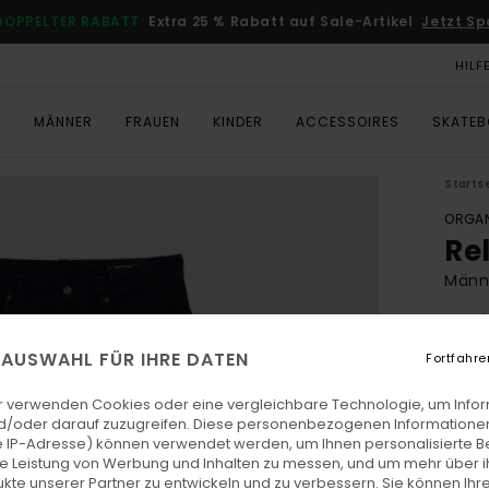
DOPPELTER RABATT
Extra 25 % Rabatt auf Sale-Artikel
Jetzt Sp
HILF
T
MÄNNER
FRAUEN
KINDER
ACCESSOIRES
SKATE
Starts
ORGAN
Re
Männ
5.0
ECO-
E AUSWAHL FÜR IHRE DATEN
Fortfahre
CH
r verwenden Cookies oder eine vergleichbare Technologie, um Info
d/oder darauf zuzugreifen. Diese personenbezogenen Informationen
 IP-Adresse) können verwendet werden, um Ihnen personalisierte Be
Farb
ie Leistung von Werbung und Inhalten zu messen, und um mehr über i
kte unserer Partner zu entwickeln und zu verbessern. Sie können Ihre