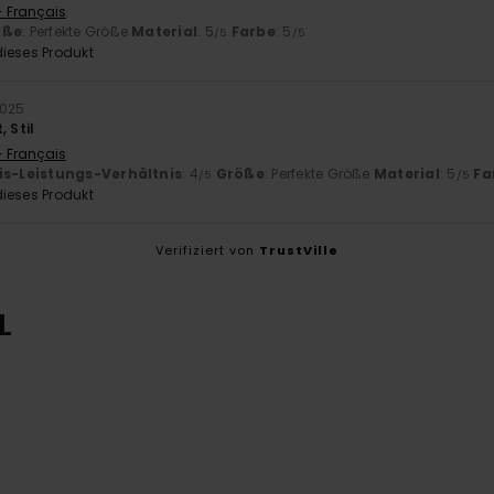
- Français
öße
: Perfekte Größe
Material
: 5
Farbe
: 5
/5
/5
ieses Produkt
2025
 Stil
- Français
is-Leistungs-Verhältnis
: 4
Größe
: Perfekte Größe
Material
: 5
Fa
/5
/5
ieses Produkt
Verifiziert von
TrustVille
L