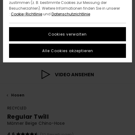
zustimmen (z. B. bestimmte Cookies zur Messung der
Besucherzahlen). Weitere Informationen finden Sie in unserer
:
Cookie-Richtlinie
und
Datenschutzrichtlinie
Cookies verwalten
Alle Cookies akzeptieren
VIDEO ANSEHEN
Hosen
RECYCLED
Regular Twill
Männer Beige Chino-Hose
4.6
(32 Bewertungen)