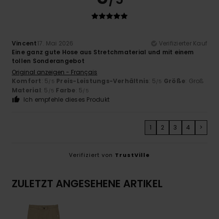
Vincent
17. Mai 2026
Verifizierter Kauf
Eine ganz gute Hose aus Stretchmaterial und mit einem
tollen Sonderangebot
Original anzeigen - Français
Komfort
: 5
Preis-Leistungs-Verhältnis
: 5
Größe
: Groß
/5
/5
Material
: 5
Farbe
: 5
/5
/5
Ich empfehle dieses Produkt
1
2
3
4
>
Verifiziert von
TrustVille
ZULETZT ANGESEHENE ARTIKEL