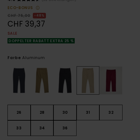
ECO-BONUS
CHF 75,00
48%
CHF 39,37
SALE
DOPPELTER RABATT EXTRA 25 %
Aluminum
Farbe
26
28
30
31
32
33
34
36