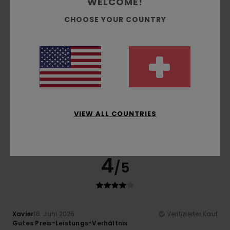
WELCOME!
Ich empfehle dieses Produkt
CHOOSE YOUR COUNTRY
4
/5
Alexandre
26. Juni 2026
Verifizierter Kauf
Ras
Original anzeigen - Français
VIEW ALL COUNTRIES
Komfort
: 5
Preis-Leistungs-Verhältnis
: 5
Größe
: Groß
/5
/5
Material
: 4
Farbe
: 5
/5
/5
Ich empfehle dieses Produkt
4
/5
Xavier
18. Juni 2026
Verifizierter Kauf
Gutes Preis-Leistungs-Verhältnis