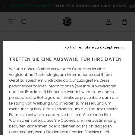
Direkt
DOPPELTER RABATT
Extra 25 % Rabatt auf Sale-Artikel
Je
zur
Produktinformation
springen
Fortfahren ohne zu akzeptieren
TREFFEN SIE EINE AUSWAHL FÜR IHRE DATEN
Wir und unsere Partner verwenden Cookies oder eine
vergleichbare Technologie, um Informationen auf Ihrem
Gerät zu speichern und/oder darauf zuzugreifen. Diese
personenbezogenen Informationen (wie Ihre Browserdaten
und Ihre IP-Adresse) können verwendet werden, um Ihnen
personalisierte Beiträge und Inhalte zu präsentieren, um die
Leistung von Werbung und Inhalten zu messen, und um
mehr über ihr Publikum zu erfahren, um die Produkte unserer
Partner zu entwickeln und zu verbessern. Sie können Ihre
Wahl so einstellen, dass Sie Cookies, die Ihrer Zustimmung
bedürfen, annehmen oder ablehnen oder sich dagegen
aussprechen, wenn Sie den betreffenden Cookies nicht