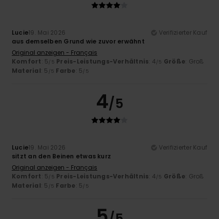
Lucie
19. Mai 2026
Verifizierter Kauf
aus demselben Grund wie zuvor erwähnt
Original anzeigen - Français
Komfort
: 5
Preis-Leistungs-Verhältnis
: 4
Größe
: Groß
/5
/5
Material
: 5
Farbe
: 5
/5
/5
4
/5
Lucie
19. Mai 2026
Verifizierter Kauf
sitzt an den Beinen etwas kurz
Original anzeigen - Français
Komfort
: 5
Preis-Leistungs-Verhältnis
: 4
Größe
: Groß
/5
/5
Material
: 5
Farbe
: 5
/5
/5
5
/5