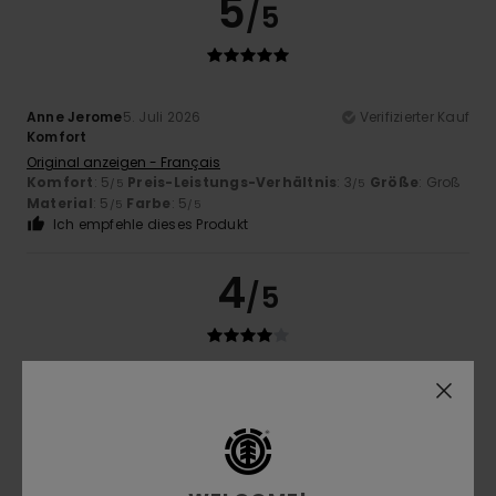
5
/5
Anne Jerome
5. Juli 2026
Verifizierter Kauf
Komfort
Original anzeigen - Français
Komfort
: 5
Preis-Leistungs-Verhältnis
: 3
Größe
: Groß
/5
/5
Material
: 5
Farbe
: 5
/5
/5
Ich empfehle dieses Produkt
4
/5
Samia
30. Juni 2026
Verifizierter Kauf
Preis-Leistungs-Verhältnis
Original anzeigen - Français
Komfort
: 4
Preis-Leistungs-Verhältnis
: 4
Größe
: Groß
/5
/5
Material
: 4
Farbe
: 4
/5
/5