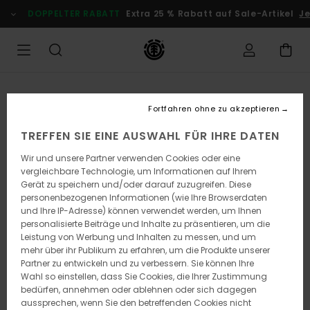
Direkt
DOPPELTER RABATT
Extra 25 % Rabatt auf Sale-Artikel
Je
zur
Produktinformation
springen
Fortfahren ohne zu akzeptieren
TREFFEN SIE EINE AUSWAHL FÜR IHRE DATEN
Wir und unsere Partner verwenden Cookies oder eine
vergleichbare Technologie, um Informationen auf Ihrem
Gerät zu speichern und/oder darauf zuzugreifen. Diese
personenbezogenen Informationen (wie Ihre Browserdaten
und Ihre IP-Adresse) können verwendet werden, um Ihnen
personalisierte Beiträge und Inhalte zu präsentieren, um die
Leistung von Werbung und Inhalten zu messen, und um
mehr über ihr Publikum zu erfahren, um die Produkte unserer
Partner zu entwickeln und zu verbessern. Sie können Ihre
Wahl so einstellen, dass Sie Cookies, die Ihrer Zustimmung
bedürfen, annehmen oder ablehnen oder sich dagegen
aussprechen, wenn Sie den betreffenden Cookies nicht