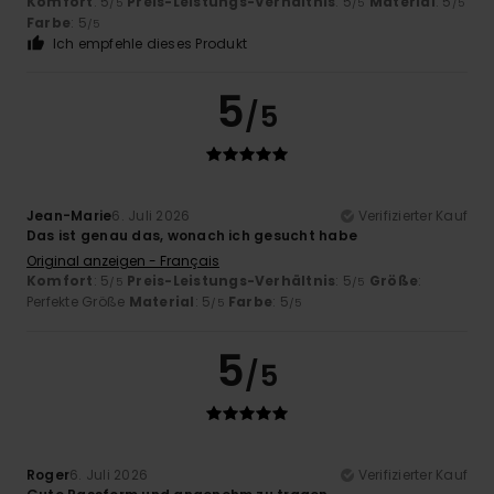
Komfort
: 5
Preis-Leistungs-Verhältnis
: 5
Material
: 5
/5
/5
/5
Farbe
: 5
/5
Ich empfehle dieses Produkt
5
/5
Jean-Marie
6. Juli 2026
Verifizierter Kauf
Das ist genau das, wonach ich gesucht habe
Original anzeigen - Français
Komfort
: 5
Preis-Leistungs-Verhältnis
: 5
Größe
:
/5
/5
Perfekte Größe
Material
: 5
Farbe
: 5
/5
/5
5
/5
Roger
6. Juli 2026
Verifizierter Kauf