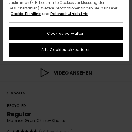
zustimmen (z. B. bestimmte Cookies zur Messung der
Besucherzahlen). Weitere Informationen finden Sie in unserer
:
Cookie-Richtlinie
und
Datenschutzrichtlinie
Cookies verwalten
Alle Cookies akzeptieren
VIDEO ANSEHEN
Shorts
RECYCLED
Regular
Männer Grün Chino-Shorts
4.7
(40 Bewertungen)