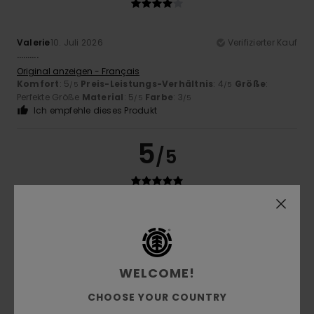
Valerie
10. Juli 2026
Verifizierter Kauf
……….
Original anzeigen - Français
Komfort
: 5
Preis-Leistungs-Verhältnis
: 4
Größe
:
/5
/5
Perfekte Größe
Material
: 5
Farbe
: 3
/5
/5
Ich empfehle dieses Produkt
5
/5
Gloria
10. Juli 2026
Verifizierter Kauf
Komfort
: 5
Preis-Leistungs-Verhältnis
: 5
Größe
:
/5
/5
Perfekte Größe
Material
: 5
Farbe
: 5
/5
/5
Ich empfehle dieses Produkt
WELCOME!
5
CHOOSE YOUR COUNTRY
/5