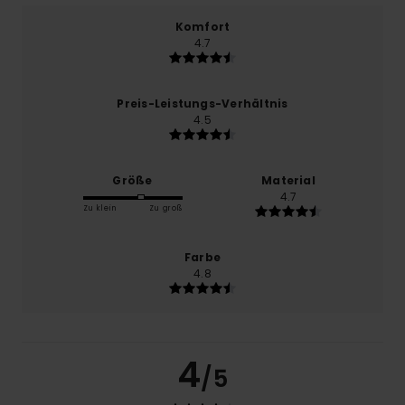
Komfort
4.7
Preis-Leistungs-Verhältnis
4.5
Größe
Material
4.7
Zu klein
Zu groß
Farbe
4.8
4
/5