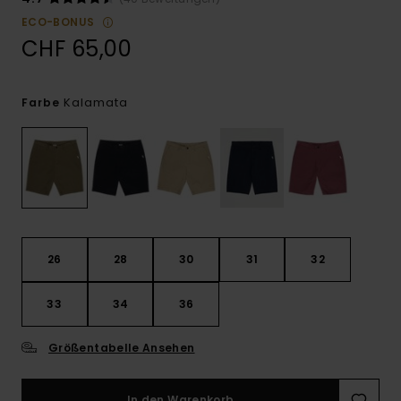
ECO-BONUS
CHF 65,00
Kalamata
Farbe
26
28
30
31
32
33
34
36
Größentabelle Ansehen
In den Warenkorb