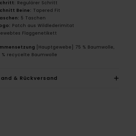
chritt:
Regulärer Schritt
chnitt Beine:
Tapered Fit
aschen:
5 Taschen
ogo:
Patch aus Wildlederimitat
ewebtes Flaggenetikett
ammensetzung
[Hauptgewebe] 75 % Baumwolle,
0 % recycelte Baumwolle
sand & Rückversand