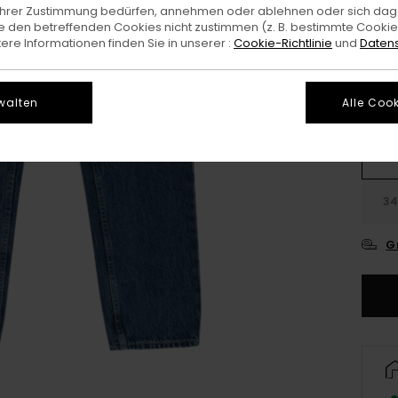
e Ihrer Zustimmung bedürfen, annehmen oder ablehnen oder sich da
Farb
 den betreffenden Cookies nicht zustimmen (z. B. bestimmte Cooki
re Informationen finden Sie in unserer :
Cookie-Richtlinie
und
Datens
walten
Alle Cook
26
3
G