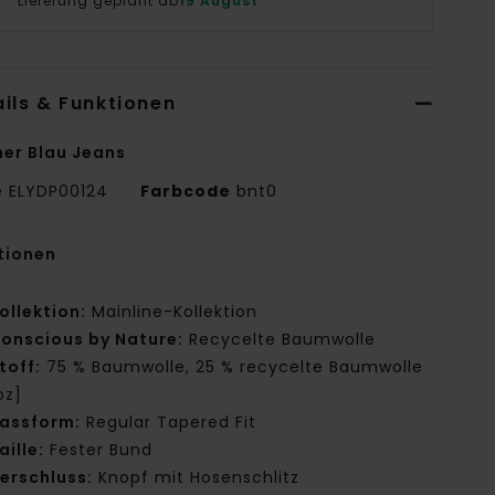
Lieferung geplant ab
19 August
ils & Funktionen
er Blau Jeans
e
ELYDP00124
Farbcode
bnt0
tionen
ollektion:
Mainline-Kollektion
onscious by Nature:
Recycelte Baumwolle
toff:
75 % Baumwolle, 25 % recycelte Baumwolle
oz]
assform:
Regular Tapered Fit
aille:
Fester Bund
erschluss:
Knopf mit Hosenschlitz