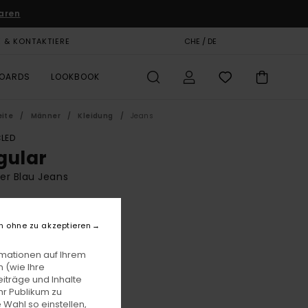
aren
E & KONTAKTIERE
GESCHENKKARTE
CHE / DE
SHOPS
BOARDS
LOOKBOOK
eite
Männer
Kleidung
Jeans
LED
gular
er Blau Jeans
BONUS
9,00
63%
n ohne zu akzeptieren
 37,12
rmationen auf Ihrem
 (wie Ihre
iträge und Inhalte
LTER RABATT EXTRA 25 %
hr Publikum zu
 Wahl so einstellen,