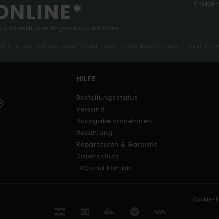
ONLINE*
 und exklusive Angebote zu erhalten.
 für alle, die sich neu angemeldet haben - Alle Bedingungen findest du 
HILFE
Bestellungsstatus
Versand
Rückgabe vornehmen
Bezahlung
Reparaturen & Garantie
Datenschutz
FAQ und Kontakt
Cookie-E