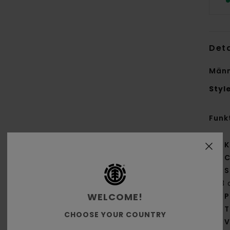
Deta
Männ
Styl
Funk
K
C
S
[13 
WELCOME!
P
T
CHOOSE YOUR COUNTRY
V