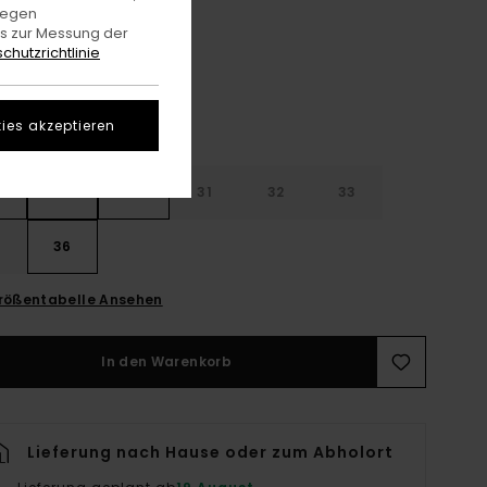
Mid Used
gegen
e
es zur Messung der
chutzrichtlinie
ies akzeptieren
28
30
31
32
33
4
36
rößentabelle Ansehen
In den Warenkorb
Lieferung nach Hause oder zum Abholort