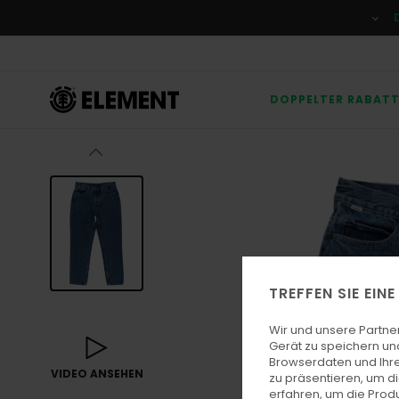
Direkt
zur
Produktinformation
springen
DOPPELTER RABAT
TREFFEN SIE EIN
Wir und unsere Partne
Gerät zu speichern un
Browserdaten und Ihre
VIDEO ANSEHEN
zu präsentieren, um d
erfahren, um die Produ