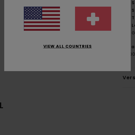
S
S
T
L
G
VIEW ALL COUNTRIES
Zus
25,0
Ver
L