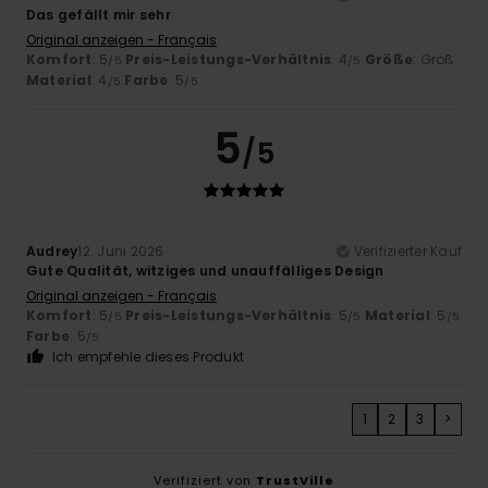
Das gefällt mir sehr
Original anzeigen - Français
Komfort
: 5
Preis-Leistungs-Verhältnis
: 4
Größe
: Groß
/5
/5
Material
: 4
Farbe
: 5
/5
/5
5
/5
Audrey
12. Juni 2026
Verifizierter Kauf
Gute Qualität, witziges und unauffälliges Design
Original anzeigen - Français
Komfort
: 5
Preis-Leistungs-Verhältnis
: 5
Material
: 5
/5
/5
/5
Farbe
: 5
/5
Ich empfehle dieses Produkt
1
2
3
>
Verifiziert von
TrustVille