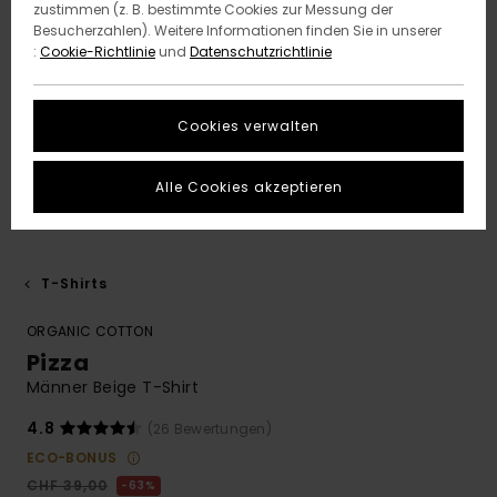
zustimmen (z. B. bestimmte Cookies zur Messung der
Besucherzahlen). Weitere Informationen finden Sie in unserer
:
Cookie-Richtlinie
und
Datenschutzrichtlinie
Cookies verwalten
Alle Cookies akzeptieren
T-Shirts
ORGANIC COTTON
Pizza
Männer Beige T-Shirt
4.8
(26 Bewertungen)
ECO-BONUS
CHF 39,00
63%