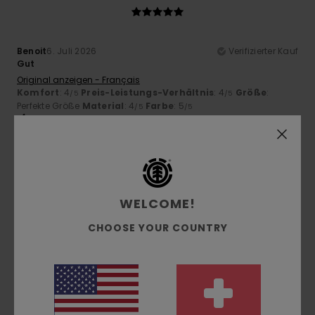
Benoit
6. Juli 2026
Verifizierter Kauf
Gut
Original anzeigen - Français
Komfort
: 4
Preis-Leistungs-Verhältnis
: 4
Größe
:
/5
/5
Perfekte Größe
Material
: 4
Farbe
: 5
/5
/5
Ich empfehle dieses Produkt
5
/5
WELCOME!
CHOOSE YOUR COUNTRY
Ronan
6. Juli 2026
Verifizierter Kauf
Die Größe ist perfekt und das Endprodukt ist von hoher
Qualität
Original anzeigen - Français
Komfort
: 5
Preis-Leistungs-Verhältnis
: 5
Größe
:
/5
/5
Perfekte Größe
Material
: 5
Farbe
: 5
/5
/5
Ich empfehle dieses Produkt