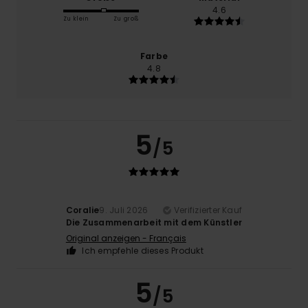
4.6
Zu klein
Zu groß
Farbe
4.8
5
/5
Coralie
9. Juli 2026
Verifizierter Kauf
Die Zusammenarbeit mit dem Künstler
Original anzeigen - Français
Ich empfehle dieses Produkt
5
/5