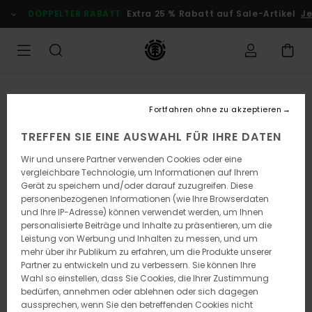
Direkt
DOPPELTER RABATT
Extra 25 % Rabatt auf Sale-Artikel
Je
zur
Produktinformation
springen
Fortfahren ohne zu akzeptieren
TREFFEN SIE EINE AUSWAHL FÜR IHRE DATEN
Wir und unsere Partner verwenden Cookies oder eine
vergleichbare Technologie, um Informationen auf Ihrem
Gerät zu speichern und/oder darauf zuzugreifen. Diese
personenbezogenen Informationen (wie Ihre Browserdaten
und Ihre IP-Adresse) können verwendet werden, um Ihnen
personalisierte Beiträge und Inhalte zu präsentieren, um die
Leistung von Werbung und Inhalten zu messen, und um
mehr über ihr Publikum zu erfahren, um die Produkte unserer
Partner zu entwickeln und zu verbessern. Sie können Ihre
Wahl so einstellen, dass Sie Cookies, die Ihrer Zustimmung
bedürfen, annehmen oder ablehnen oder sich dagegen
aussprechen, wenn Sie den betreffenden Cookies nicht