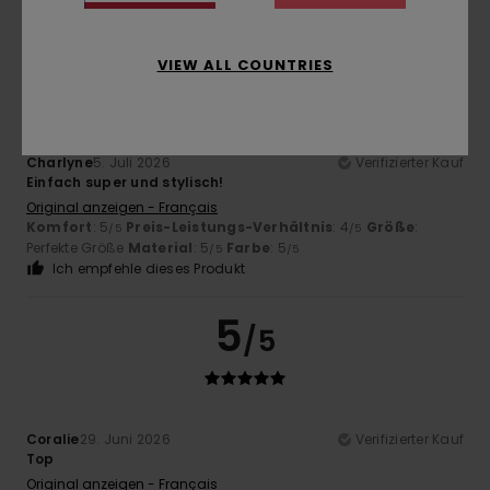
5
/5
VIEW ALL COUNTRIES
Charlyne
5. Juli 2026
Verifizierter Kauf
Einfach super und stylisch!
Original anzeigen - Français
Komfort
: 5
Preis-Leistungs-Verhältnis
: 4
Größe
:
/5
/5
Perfekte Größe
Material
: 5
Farbe
: 5
/5
/5
Ich empfehle dieses Produkt
5
/5
Coralie
29. Juni 2026
Verifizierter Kauf
Top
Original anzeigen - Français