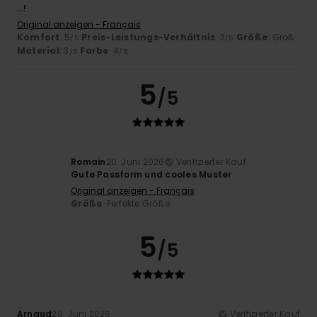
…!
Original anzeigen - Français
Komfort
: 5
Preis-Leistungs-Verhältnis
: 3
Größe
: Groß
/5
/5
Material
: 3
Farbe
: 4
/5
/5
5
/5
Romain
20. Juni 2026
Verifizierter Kauf
Gute Passform und cooles Muster
Original anzeigen - Français
Größe
: Perfekte Größe
5
/5
Arnaud
20. Juni 2026
Verifizierter Kauf