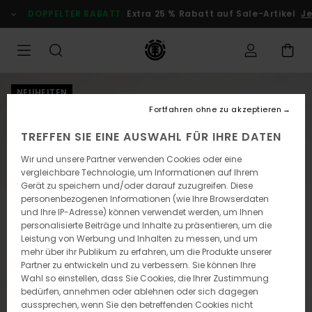
Direkt
DOPPELTER RABATT
Extra 25 % Rabatt auf Sale-Artikel
Je
zur
Produktinformation
springen
NEUHEITEN
Fortfahren ohne zu akzeptieren
TREFFEN SIE EINE AUSWAHL FÜR IHRE DATEN
Wir und unsere Partner verwenden Cookies oder eine
vergleichbare Technologie, um Informationen auf Ihrem
Gerät zu speichern und/oder darauf zuzugreifen. Diese
personenbezogenen Informationen (wie Ihre Browserdaten
und Ihre IP-Adresse) können verwendet werden, um Ihnen
personalisierte Beiträge und Inhalte zu präsentieren, um die
Leistung von Werbung und Inhalten zu messen, und um
mehr über ihr Publikum zu erfahren, um die Produkte unserer
Partner zu entwickeln und zu verbessern. Sie können Ihre
Wahl so einstellen, dass Sie Cookies, die Ihrer Zustimmung
bedürfen, annehmen oder ablehnen oder sich dagegen
aussprechen, wenn Sie den betreffenden Cookies nicht