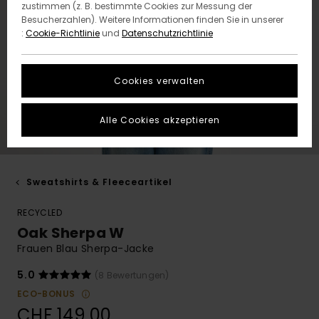
zustimmen (z. B. bestimmte Cookies zur Messung der
Besucherzahlen). Weitere Informationen finden Sie in unserer
:
Cookie-Richtlinie
und
Datenschutzrichtlinie
Cookies verwalten
Alle Cookies akzeptieren
Sweatshirts & Fleeceartikel
RECYCLED
Oak Sherpa W
Frauen Blau Sherpa-Jacke
5.0
(8 Bewertungen)
ECO-BONUS
CHF 149,00