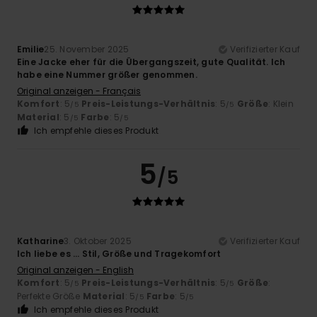
Emilie
25. November 2025
Verifizierter Kauf
Eine Jacke eher für die Übergangszeit, gute Qualität. Ich
habe eine Nummer größer genommen.
Original anzeigen - Français
Komfort
: 5
Preis-Leistungs-Verhältnis
: 5
Größe
: Klein
/5
/5
Material
: 5
Farbe
: 5
/5
/5
Ich empfehle dieses Produkt
5
/5
Katharine
3. Oktober 2025
Verifizierter Kauf
Ich liebe es … Stil, Größe und Tragekomfort
Original anzeigen - English
Komfort
: 5
Preis-Leistungs-Verhältnis
: 5
Größe
:
/5
/5
Perfekte Größe
Material
: 5
Farbe
: 5
/5
/5
Ich empfehle dieses Produkt