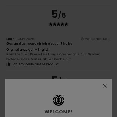
5
/5
Leah
3. Juni 2026
Verifizierter Kauf
Genau das, wonach ich gesucht habe
Original anzeigen - English
Komfort
: 5
Preis-Leistungs-Verhältnis
: 5
Größe
:
/5
/5
Perfekte Größe
Material
: 5
Farbe
: 5
/5
/5
Ich empfehle dieses Produkt
5
/5
Gilles
15. März 2026
Verifizierter Kauf
Perfekt
WELCOME!
Original anzeigen - Français