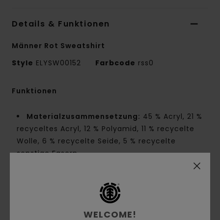
Details & Funktionen
Männer Rot Sweatshirt
Style
ELYSW00152
Farbcode
rss0
Funktionen
Materialzusammensetzung:
45 % Acryl, 21 %
recyceltes Acryl, 12 % Polyamid, 11 % recycelte
Wolle, 6 % recycelte Seide, 5 % recycelte
sonstige Fasern
Materialkonstruktion:
Jersey-Strick [7 GG]
Innennaht-Details:
NNT-Verstärkungsband
und Melco-Spot-Tape an stark beanspruchten
Punkten
WELCOME!
Kragen:
Rundhalsausschnitt