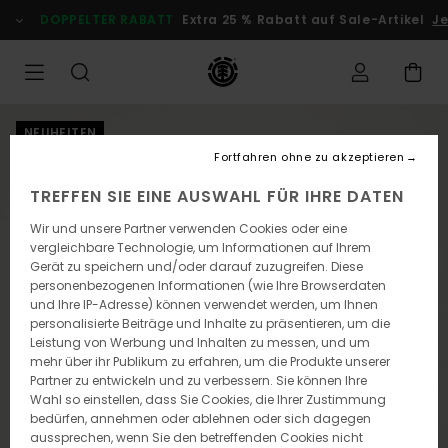
Direkt
DOPPELTER RABATT
Extra 25 % Rabatt auf Sale-Artikel
Jet
zur
Produktinformation
springen
NEUHEITEN
Fortfahren ohne zu akzeptieren
TREFFEN SIE EINE AUSWAHL FÜR IHRE DATEN
Wir und unsere Partner verwenden Cookies oder eine
vergleichbare Technologie, um Informationen auf Ihrem
Gerät zu speichern und/oder darauf zuzugreifen. Diese
personenbezogenen Informationen (wie Ihre Browserdaten
und Ihre IP-Adresse) können verwendet werden, um Ihnen
personalisierte Beiträge und Inhalte zu präsentieren, um die
Leistung von Werbung und Inhalten zu messen, und um
mehr über ihr Publikum zu erfahren, um die Produkte unserer
Partner zu entwickeln und zu verbessern. Sie können Ihre
Wahl so einstellen, dass Sie Cookies, die Ihrer Zustimmung
bedürfen, annehmen oder ablehnen oder sich dagegen
aussprechen, wenn Sie den betreffenden Cookies nicht