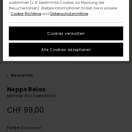
zustimmen (z. B. bestimmte Cookies zur Messung der
Besucherzahlen). Weitere Informationen finden Sie in unserer
:
Cookie-Richtlinie
und
Datenschutzrichtlinie
Cookies verwalten
Alle Cookies akzeptieren
Neuheiten
Nepps Relax
Männer Rot Sweatshirt
CHF 99,00
Zinfandel
Farbe