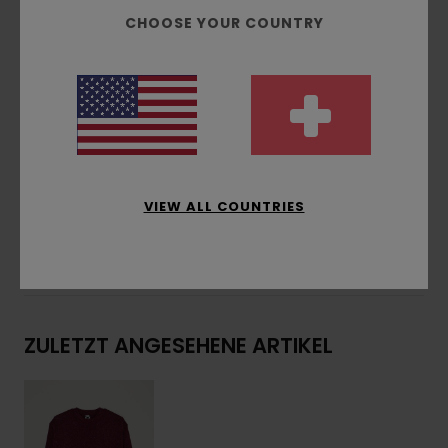
Tree-Logo-Flagge in der Seitennaht
CHOOSE YOUR COUNTRY
Gewebtes Element Co Label vorne links am
Saum
Zusammensetzung
[Hauptstoff] 45% Acryl, 21%
recyceltem Acryl, 12% Polyamid, 11% recycelte
Wolle, 6% recycelte Seide, 5% andere recycelte
Fasern
VIEW ALL COUNTRIES
Versand & Rückversand
ZULETZT ANGESEHENE ARTIKEL