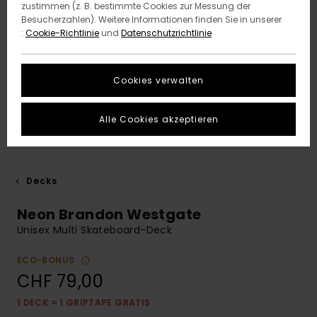
zustimmen (z. B. bestimmte Cookies zur Messung der
Besucherzahlen). Weitere Informationen finden Sie in unserer
:
Cookie-Richtlinie
und
Datenschutzrichtlinie
Cookies verwalten
Alle Cookies akzeptieren
Decks
Neon Brandon Westgate
Unisex Multi Skateboard-Deck
ECO-BONUS
CHF 79,00
1 DECK = 1 GRIPTAPE GRATIS