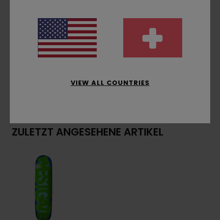
In Zusammenarbeit mit HLC
Teilweise solarbetriebene Produktion
Abfallmanagement in der Produktion
Zusammensetzung
[Hauptstoff] 100 % Holz
VIEW ALL COUNTRIES
Versand & Rückversand
ZULETZT ANGESEHENE ARTIKEL