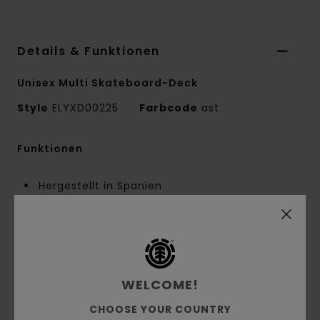
Details & Funktionen
Unisex Multi Skateboard-Deck
Style
ELYXD00225
Farbcode
ast
Funktionen
Hergestellt in Spanien
Maße:
7.875" x 31.441"
Nose:
6.713"
Tail:
6.529"
Wheelbase:
14"
FSC-zertifiziertes kanadisches Ahornholz
WELCOME!
Biobasierte Schrumpffolie
CHOOSE YOUR COUNTRY
Wasserbasierter Kleber und Lack