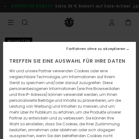
Direkt
DOPPELTER RABATT
Extra 25 % Rabatt auf Sale-Artikel
Jetz
zur
Produktinformation
springen
NEUHEITEN
Fortfahren ohne zu akzeptieren
TREFFEN SIE EINE AUSWAHL FÜR IHRE DATEN
Wir und unsere Partner verwenden Cookies oder eine
vergleichbare Technologie, um Informationen auf Ihrem
Gerät zu speichern und/oder darauf zuzugreifen. Diese
personenbezogenen Informationen (wie Ihre Browserdaten
und Ihre IP-Adresse) können verwendet werden, um Ihnen
personalisierte Beiträge und Inhalte zu präsentieren, um die
Leistung von Werbung und Inhalten zu messen, und um
mehr über ihr Publikum zu erfahren, um die Produkte unserer
Partner zu entwickeln und zu verbessern. Sie können Ihre
Wahl so einstellen, dass Sie Cookies, die Ihrer Zustimmung
bedürfen, annehmen oder ablehnen oder sich dagegen
aussprechen, wenn Sie den betreffenden Cookies nicht