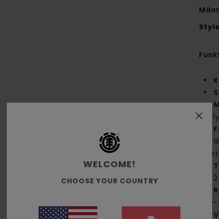
Männ
Styl
Funk
K
S
M
Pol
F
G
Kle
WELCOME!
T
2
CHOOSE YOUR COUNTRY
R
3D-
V