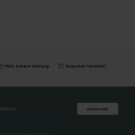
100% sichere Zahlung
Brauchen Sie Hilfe?
ANMELDEN
in deiner Willkommens-Mail