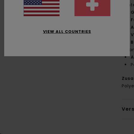
unt
G
F
A
VIEW ALL COUNTRIES
V
B
Bra
A
P
Zus
Polye
Ver