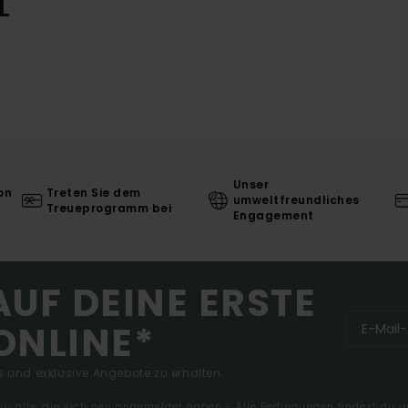
L
Unser
on
Treten Sie dem
umweltfreundliches
Treueprogramm bei
Engagement
AUF DEINE ERSTE
ONLINE*
 und exklusive Angebote zu erhalten.
 für alle, die sich neu angemeldet haben - Alle Bedingungen findest du 