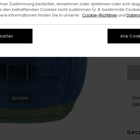
e Ihrer Zustimmung bedürfen, annehmen oder ablehnen oder sich da
 den betreffenden Cookies nicht zustimmen (z. B. bestimmte Cooki
re Informationen finden Sie in unserer :
Cookie-Richtlinie
und
Datens
walten
Alle Cook
Die
Kau
Deta