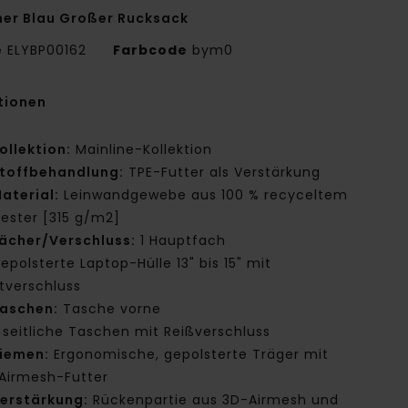
er Blau Großer Rucksack
e
ELYBP00162
Farbcode
bym0
tionen
ollektion:
Mainline-Kollektion
toffbehandlung:
TPE-Futter als Verstärkung
aterial:
Leinwandgewebe aus 100 % recyceltem
yester [315 g/m2]
ächer/Verschluss:
1 Hauptfach
epolsterte Laptop-Hülle 13" bis 15" mit
ttverschluss
aschen:
Tasche vorne
 seitliche Taschen mit Reißverschluss
iemen:
Ergonomische, gepolsterte Träger mit
Airmesh-Futter
erstärkung:
Rückenpartie aus 3D-Airmesh und