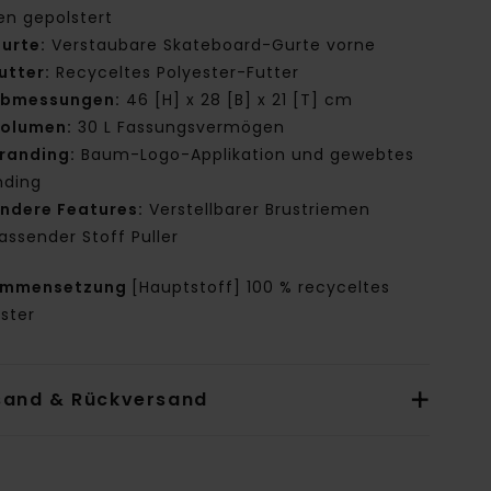
en gepolstert
urte:
Verstaubare Skateboard-Gurte vorne
utter:
Recyceltes Polyester-Futter
bmessungen:
46 [H] x 28 [B] x 21 [T] cm
olumen:
30 L Fassungsvermögen
randing:
Baum-Logo-Applikation und gewebtes
nding
ndere Features:
Verstellbarer Brustriemen
assender Stoff Puller
ammensetzung
[Hauptstoff] 100 % recyceltes
ster
sand & Rückversand