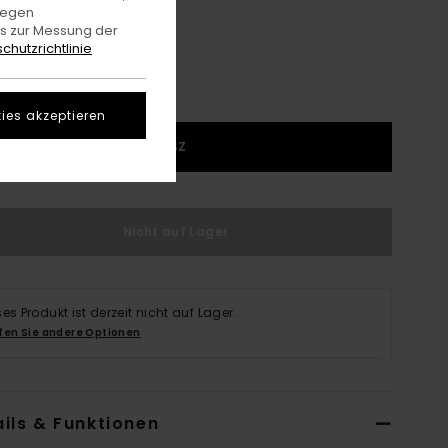
gegen
es zur Messung der
chutzrichtlinie
ies akzeptieren
1SZ
Nicht auf Lager
ses Produkt ist derzeit nicht auf Lager.
fen Sie andere Optionen
ils & Funktionen