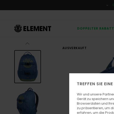
Direkt
zur
Produktinformation
springen
DOPPELTER RABAT
AUSVERKAUFT
TREFFEN SIE EIN
Wir und unsere Partne
Gerät zu speichern un
Browserdaten und Ihre
zu präsentieren, um d
erfahren, um die Produ