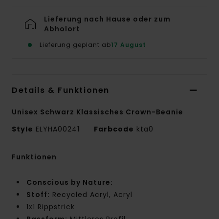
Lieferung nach Hause oder zum
Abholort
Lieferung geplant ab
17 August
Details & Funktionen
Unisex Schwarz Klassisches Crown-Beanie
Style
ELYHA00241
Farbcode
kta0
Funktionen
Conscious by Nature:
Stoff:
Recycled Acryl, Acryl
1x1 Rippstrick
Passform:
Mittleres Profil