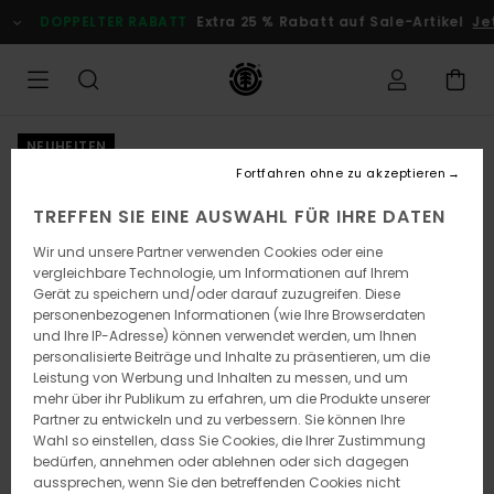
Direkt
DOPPELTER RABATT
Extra 25 % Rabatt auf Sale-Artikel
Je
zur
Produktinformation
springen
NEUHEITEN
Fortfahren ohne zu akzeptieren
TREFFEN SIE EINE AUSWAHL FÜR IHRE DATEN
Wir und unsere Partner verwenden Cookies oder eine
vergleichbare Technologie, um Informationen auf Ihrem
Gerät zu speichern und/oder darauf zuzugreifen. Diese
personenbezogenen Informationen (wie Ihre Browserdaten
und Ihre IP-Adresse) können verwendet werden, um Ihnen
personalisierte Beiträge und Inhalte zu präsentieren, um die
Leistung von Werbung und Inhalten zu messen, und um
mehr über ihr Publikum zu erfahren, um die Produkte unserer
Partner zu entwickeln und zu verbessern. Sie können Ihre
Wahl so einstellen, dass Sie Cookies, die Ihrer Zustimmung
bedürfen, annehmen oder ablehnen oder sich dagegen
aussprechen, wenn Sie den betreffenden Cookies nicht