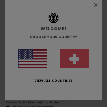
5
/5
Elungo
1. Juli 2026
Verifizierter Kauf
WELCOME!
Hervorragendes Produkt und hohe Qualität
CHOOSE YOUR COUNTRY
Original anzeigen - Italiano
Komfort
: 5
Preis-Leistungs-Verhältnis
: 5
Größe
: Zu
/5
/5
groß
Material
: 5
Farbe
: 5
/5
/5
Ich empfehle dieses Produkt
5
/5
VIEW ALL COUNTRIES
Martin
28. Juni 2026
Verifizierter Kauf
Original anzeigen - Deutsch
Komfort
: 5
Preis-Leistungs-Verhältnis
: 5
Größe
:
/5
/5
Perfekte Größe
Material
: 5
Farbe
: 5
/5
/5
Ich empfehle dieses Produkt