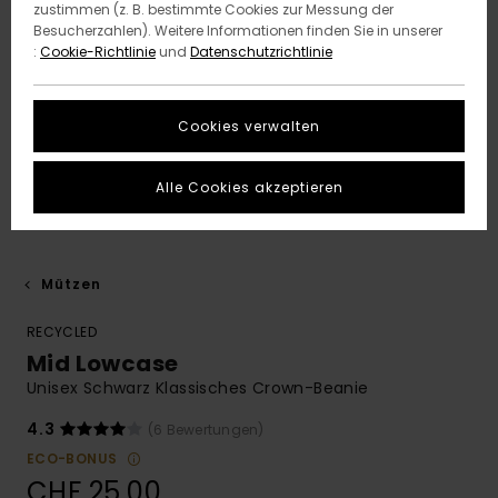
zustimmen (z. B. bestimmte Cookies zur Messung der
Besucherzahlen). Weitere Informationen finden Sie in unserer
:
Cookie-Richtlinie
und
Datenschutzrichtlinie
Cookies verwalten
Alle Cookies akzeptieren
Mützen
RECYCLED
Mid Lowcase
Unisex Schwarz Klassisches Crown-Beanie
4.3
(6 Bewertungen)
ECO-BONUS
CHF 25,00