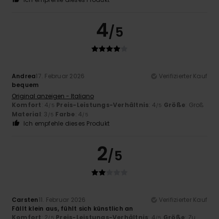
4
/5
Andrea
17. Februar 2026
Verifizierter Kauf
bequem
Original anzeigen - Italiano
Komfort
: 4
Preis-Leistungs-Verhältnis
: 4
Größe
: Groß
/5
/5
Material
: 3
Farbe
: 4
/5
/5
Ich empfehle dieses Produkt
2
/5
Carsten
11. Februar 2026
Verifizierter Kauf
Fällt klein aus, fühlt sich künstlich an
Komfort
: 2
Preis-Leistungs-Verhältnis
: 4
Größe
: Zu
/5
/5