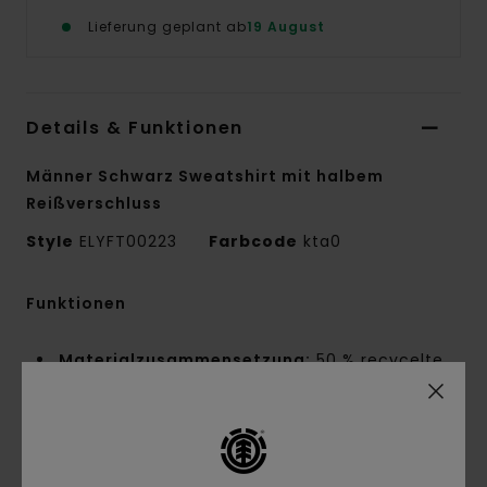
Lieferung geplant ab
19 August
Details & Funktionen
Männer Schwarz Sweatshirt mit halbem
Reißverschluss
Style
ELYFT00223
Farbcode
kta0
Funktionen
Materialzusammensetzung:
50 % recycelte
Baumwolle, 30 % Baumwolle, 20 % recyceltes
Polyester, angerauter Sweatstoff [350 g/m²]
Innennaht-Details:
NNT-Verstärkungsband
und Melco-Spot-Tape an stark beanspruchten