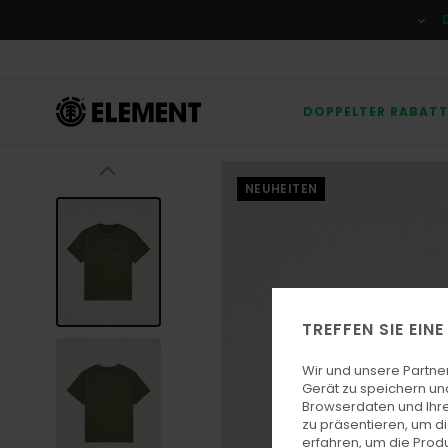
Direkt
zur
Produktinformation
springen
DOPPELTER RABAT
NEUHEITEN
TREFFEN SIE EIN
Wir und unsere Partne
Gerät zu speichern un
Browserdaten und Ihre
zu präsentieren, um d
erfahren, um die Produ