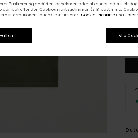
e Ihrer Zustimmung bedürfen, annehmen oder ablehnen oder sich da
 den betreffenden Cookies nicht zustimmen (z. B. bestimmte Cooki
re Informationen finden Sie in unserer :
Cookie-Richtlinie
und
Datens
XS/
walten
Alle Cook
G
Deta