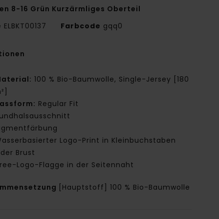
en 8-16 Grün Kurzärmliges Oberteil
e
ELBKT00137
Farbcode
gqq0
tionen
aterial:
100 % Bio-Baumwolle, Single-Jersey [180
²]
assform:
Regular Fit
undhalsausschnitt
igmentfärbung
asserbasierter Logo-Print in Kleinbuchstaben
 der Brust
ree-Logo-Flagge in der Seitennaht
ammensetzung
[Hauptstoff] 100 % Bio-Baumwolle