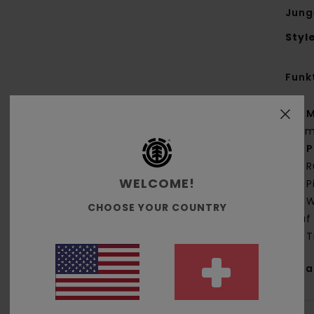
Jung
Styl
Funk
M
g/m
P
R
WELCOME!
P
W
CHOOSE YOUR COUNTRY
auf
T
Zus