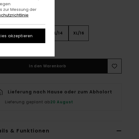
gegen
es zur Messung der
chutzrichtlinie
8
S/10
M/12
L/14
XL/16
ies akzeptieren
rößentabelle Ansehen
In den Warenkorb
Lieferung nach Hause oder zum Abholort
Lieferung geplant ab
20 August
ils & Funktionen