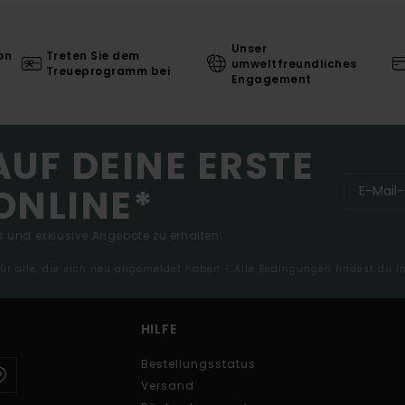
Unser
on
Treten Sie dem
umweltfreundliches
Treueprogramm bei
Engagement
AUF DEINE ERSTE
ONLINE*
 und exklusive Angebote zu erhalten.
 für alle, die sich neu angemeldet haben - Alle Bedingungen findest du 
HILFE
Bestellungsstatus
Versand