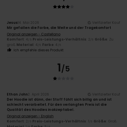
Jesus
14. Mai 2026
Verifizierter Kauf
Mir gefallen die Farbe, die Weite und der Tragekomfort
Original anzeigen - Castellano
Komfort
: 4
Preis-Leistungs-Verhältnis
: 2
Größe
: Zu
/5
/5
groß
Material
: 4
Farbe
: 4
/5
/5
Ich empfehle dieses Produkt
1
/5
Ethan John
2. April 2026
Verifizierter Kauf
Der Hoodie ist dünn, der Stoff fühlt sich billig an und ist
schlecht verarbeitet. Für den verlangten Preis ist die
Qualität des Hoodies inakzeptabel.
Original anzeigen - English
Komfort
: 2
Preis-Leistungs-Verhältnis
: 1
Größe
: Groß
/5
/5
Material
: 1
Farbe
: 5
/5
/5