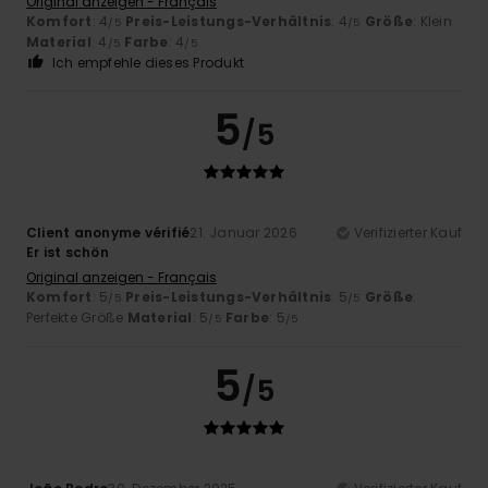
Original anzeigen - Français
Komfort
: 4
Preis-Leistungs-Verhältnis
: 4
Größe
: Klein
/5
/5
Material
: 4
Farbe
: 4
/5
/5
Ich empfehle dieses Produkt
5
/5
Client anonyme vérifié
21. Januar 2026
Verifizierter Kauf
Er ist schön
Original anzeigen - Français
Komfort
: 5
Preis-Leistungs-Verhältnis
: 5
Größe
:
/5
/5
Perfekte Größe
Material
: 5
Farbe
: 5
/5
/5
5
/5