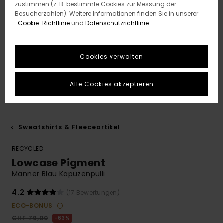
zustimmen (z. B. bestimmte Cookies zur Messung der
Besucherzahlen). Weitere Informationen finden Sie in unserer
:
Cookie-Richtlinie
und
Datenschutzrichtlinie
Cookies verwalten
Alle Cookies akzeptieren
Sweatshirts & Fleeceartikel
RECYCLED
Lowcase Pigment
Männer Blau Kapuzenpulli
4.2
(17 Bewertungen)
ECO-BONUS
CHF 79,00
63%