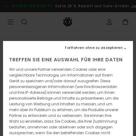
Direkt
DOPPELTER RABATT
Extra 25 % Rabatt auf Sale-Artikel
Je
zur
Produktinformation
springen
Fortfahren ohne zu akzeptieren
TREFFEN SIE EINE AUSWAHL FÜR IHRE DATEN
Wir und unsere Partner verwenden Cookies oder eine
vergleichbare Technologie, um Informationen auf Ihrem
Gerät zu speichern und/oder darauf zuzugreifen. Diese
personenbezogenen Informationen (wie Ihre Browserdaten
und Ihre IP-Adresse) können verwendet werden, um Ihnen
personalisierte Beiträge und Inhalte zu präsentieren, um die
Leistung von Werbung und Inhalten zu messen, und um
mehr über ihr Publikum zu erfahren, um die Produkte unserer
Partner zu entwickeln und zu verbessern. Sie können Ihre
Wahl so einstellen, dass Sie Cookies, die Ihrer Zustimmung
bedürfen, annehmen oder ablehnen oder sich dagegen
aussprechen, wenn Sie den betreffenden Cookies nicht