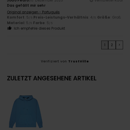
João Pedro
30. Dezember 2025
Verifizierter Kauf
Das gefällt mir sehr
Original anzeigen - Português
Komfort
: 5
Preis-Leistungs-Verhältnis
: 4
Größe
: Groß
/5
/5
Material
: 5
Farbe
: 5
/5
/5
Ich empfehle dieses Produkt
1
2
>
Verifiziert von
TrustVille
ZULETZT ANGESEHENE ARTIKEL