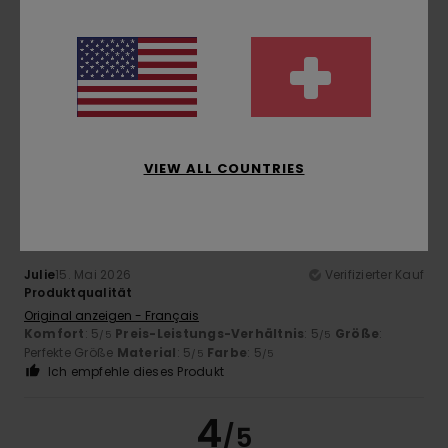
Mercedes
25. Mai 2026
Verifizierter Kauf
Meinem Neffen hat es sehr gut gefallen
Original anzeigen - Castellano
Komfort
: 4
Preis-Leistungs-Verhältnis
: 4
Größe
: Groß
/5
/5
Material
: 4
/5
5
VIEW ALL COUNTRIES
/5
Julie
15. Mai 2026
Verifizierter Kauf
Produktqualität
Original anzeigen - Français
Komfort
: 5
Preis-Leistungs-Verhältnis
: 5
Größe
:
/5
/5
Perfekte Größe
Material
: 5
Farbe
: 5
/5
/5
Ich empfehle dieses Produkt
4
/5