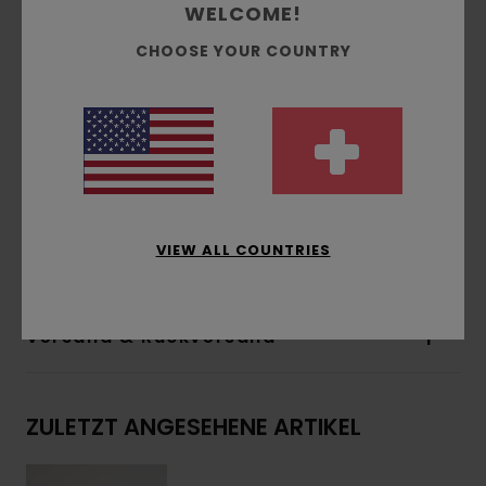
WELCOME!
Innen angeraut
Kängurutasche
CHOOSE YOUR COUNTRY
Pigmentfärbung
Corporate-Logo-Stickerei auf der Brust
Viertelreißverschluss am Kragen
Seitliches Flag-Label
Zusammensetzung
[Hauptstoff] 50 % recycelte
Baumwolle, 30 % Baumwolle, 20 % recycelter
VIEW ALL COUNTRIES
Polyester
Versand & Rückversand
ZULETZT ANGESEHENE ARTIKEL