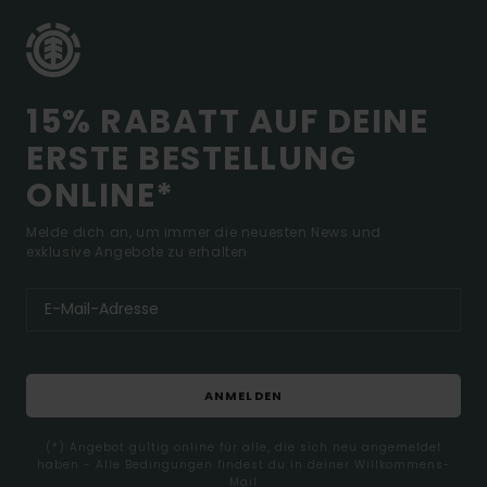
15% RABATT AUF DEINE
ERSTE BESTELLUNG
ONLINE*
Melde dich an, um immer die neuesten News und
exklusive Angebote zu erhalten.
ANMELDEN
(*) Angebot gültig online für alle, die sich neu angemeldet
haben - Alle Bedingungen findest du in deiner Willkommens-
Mail