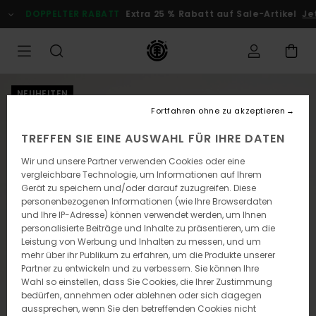
Direkt
DOPPELTER RABATT
Extra 25 % Rabatt auf Sale-Artikel
Jetz
zur
Produktinformation
springen
NEUHEITEN
Fortfahren ohne zu akzeptieren
TREFFEN SIE EINE AUSWAHL FÜR IHRE DATEN
Wir und unsere Partner verwenden Cookies oder eine
vergleichbare Technologie, um Informationen auf Ihrem
Gerät zu speichern und/oder darauf zuzugreifen. Diese
personenbezogenen Informationen (wie Ihre Browserdaten
und Ihre IP-Adresse) können verwendet werden, um Ihnen
personalisierte Beiträge und Inhalte zu präsentieren, um die
Leistung von Werbung und Inhalten zu messen, und um
mehr über ihr Publikum zu erfahren, um die Produkte unserer
Partner zu entwickeln und zu verbessern. Sie können Ihre
Wahl so einstellen, dass Sie Cookies, die Ihrer Zustimmung
bedürfen, annehmen oder ablehnen oder sich dagegen
aussprechen, wenn Sie den betreffenden Cookies nicht