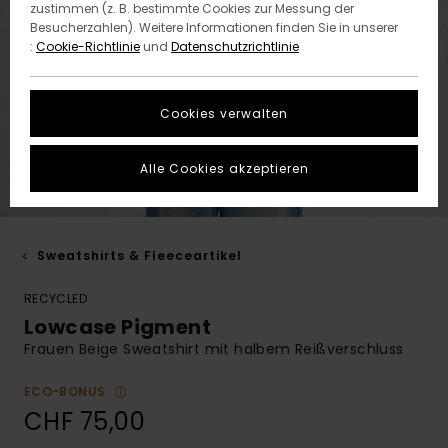
zustimmen (z. B. bestimmte Cookies zur Messung der
Besucherzahlen). Weitere Informationen finden Sie in unserer
:
Cookie-Richtlinie
und
Datenschutzrichtlinie
Cookies verwalten
Alle Cookies akzeptieren
Sweatshirts & Fleeceartikel
RECYCLED
Lowcase Pigment
Frauen Beige Sweatshirt mit halbem Reißverschluss
ECO-BONUS
CHF 75,00