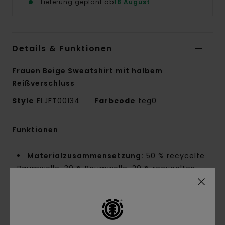
Lieferung geplant ab
18 August
Details & Funktionen
Frauen Beige Sweatshirt mit halbem
Reißverschluss
Style
ELJFT00134
Farbcode
teg0
Funktionen
Materialzusammensetzung:
50 % recycelte
Baumwolle, 30 % Baumwolle, 20 % recyceltes
Polyester, angerauter Sweatstoff [350 g/m²]
Innennaht-Details:
NNT-Verstärkungsband
und Melco-Spot-Tape an stark beanspruchten
Punkten