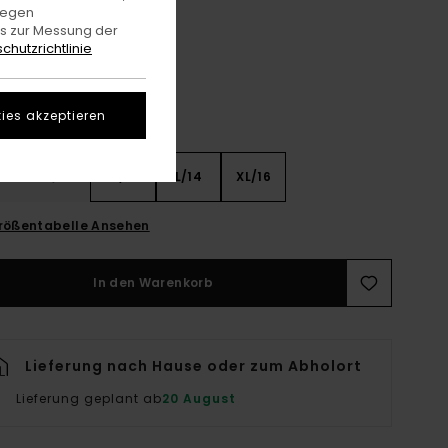
Mid Grey Heather
gegen
e
es zur Messung der
chutzrichtlinie
ies akzeptieren
8
S/10
M/12
L/14
XL/16
rößentabelle Ansehen
In den Warenkorb
Lieferung nach Hause oder zum Abholort
Lieferung geplant ab
20 August