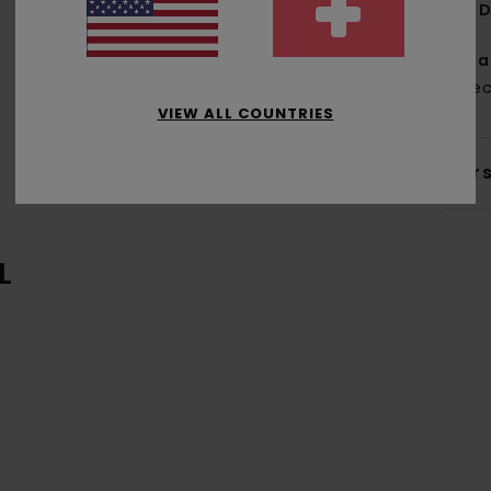
D
Zus
% re
VIEW ALL COUNTRIES
Ver
L