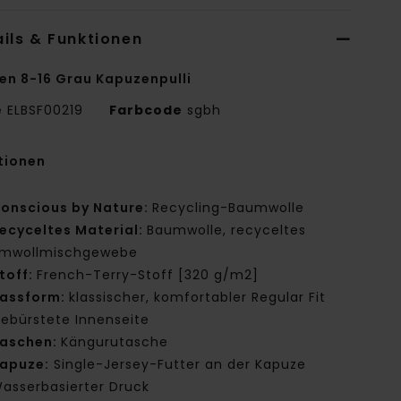
ils & Funktionen
en 8-16 Grau Kapuzenpulli
e
ELBSF00219
Farbcode
sgbh
tionen
onscious by Nature:
Recycling-Baumwolle
ecyceltes Material:
Baumwolle, recyceltes
mwollmischgewebe
toff:
French-Terry-Stoff [320 g/m2]
assform:
klassischer, komfortabler Regular Fit
ebürstete Innenseite
aschen:
Kängurutasche
apuze:
Single-Jersey-Futter an der Kapuze
asserbasierter Druck