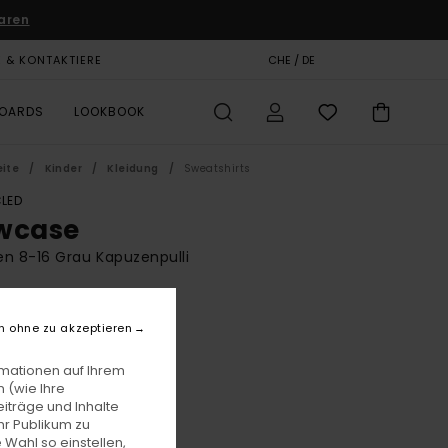
aren
E & KONTAKTIERE
GESCHENKKARTE
CHE / DE
SHOPS
BOARDS
LOOKBOOK
eite
Kinder
Kleidung
Sweatshirts
LED
wcase
n 8-16 Grau Kapuzenpulli
BONUS
5,00
63%
n ohne zu akzeptieren
 20,62
rmationen auf Ihrem
 (wie Ihre
iträge und Inhalte
LTER RABATT EXTRA 25 %
hr Publikum zu
 Wahl so einstellen,