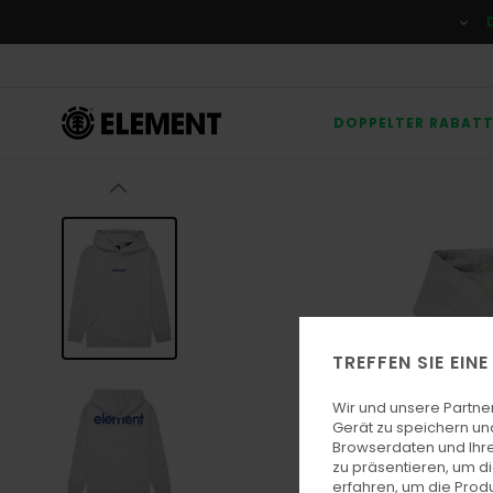
Direkt
zur
Produktinformation
springen
DOPPELTER RABAT
TREFFEN SIE EIN
Wir und unsere Partne
Gerät zu speichern un
Browserdaten und Ihre
zu präsentieren, um d
erfahren, um die Produ