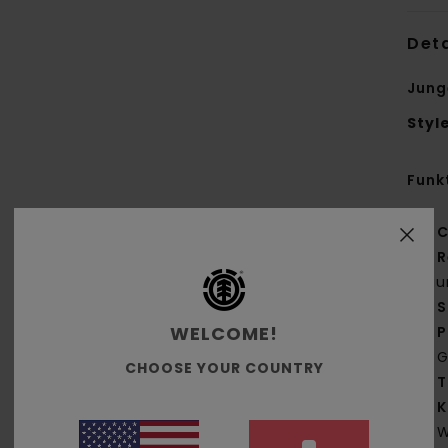
Deta
Jung
Styl
Funk
C
R
Bau
S
WELCOME!
P
G
CHOOSE YOUR COUNTRY
T
K
W