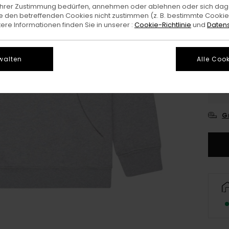
e Ihrer Zustimmung bedürfen, annehmen oder ablehnen oder sich da
Farb
 den betreffenden Cookies nicht zustimmen (z. B. bestimmte Cooki
re Informationen finden Sie in unserer :
Cookie-Richtlinie
und
Datens
walten
Alle Cook
XS/
G