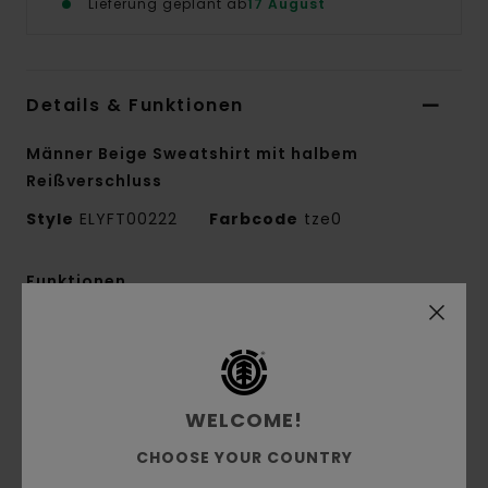
Lieferung geplant ab
17 August
Details & Funktionen
Männer Beige Sweatshirt mit halbem
Reißverschluss
Style
ELYFT00222
Farbcode
tze0
Funktionen
Stoff:
Cordstoff aus 100 % recyceltem
Polyester mit bonded Fleece, 360 g/m²)
Passform:
Regular Fit
WELCOME!
Innen angeraut
1/4-Reißverschluss
CHOOSE YOUR COUNTRY
Stickerei auf der Brust