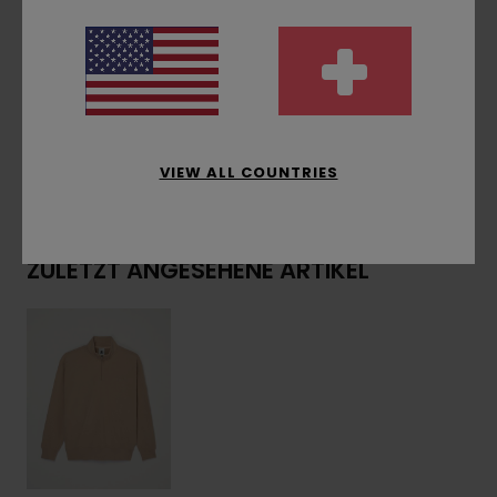
Seitliches Flag-Label
Zusammensetzung
[Hauptstoff] 100 % recyceltes
Polyester
VIEW ALL COUNTRIES
Versand & Rückversand
ZULETZT ANGESEHENE ARTIKEL