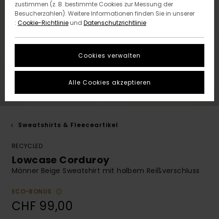
zustimmen (z. B. bestimmte Cookies zur Messung der
Besucherzahlen). Weitere Informationen finden Sie in unserer
:
Cookie-Richtlinie
und
Datenschutzrichtlinie
Cookies verwalten
Alle Cookies akzeptieren
Sweatshirts & Fleeceartikel
RECYCLED
Lowcase Corduroy
Männer Beige Sweatshirt mit halbem Reißverschluss
ECO-BONUS
CHF 99,00