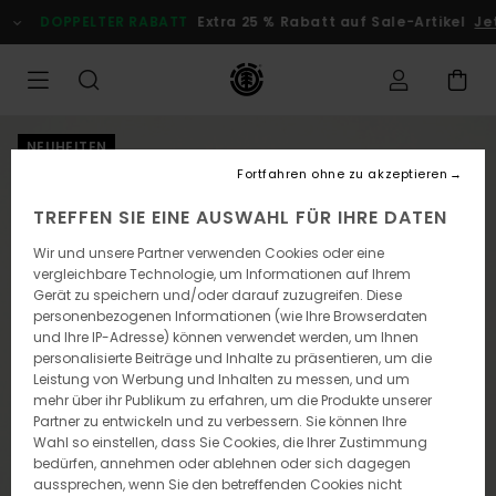
Direkt
DOPPELTER RABATT
Extra 25 % Rabatt auf Sale-Artikel
Jetz
zur
Produktinformation
springen
NEUHEITEN
Fortfahren ohne zu akzeptieren
TREFFEN SIE EINE AUSWAHL FÜR IHRE DATEN
Wir und unsere Partner verwenden Cookies oder eine
vergleichbare Technologie, um Informationen auf Ihrem
Gerät zu speichern und/oder darauf zuzugreifen. Diese
personenbezogenen Informationen (wie Ihre Browserdaten
und Ihre IP-Adresse) können verwendet werden, um Ihnen
personalisierte Beiträge und Inhalte zu präsentieren, um die
Leistung von Werbung und Inhalten zu messen, und um
mehr über ihr Publikum zu erfahren, um die Produkte unserer
Partner zu entwickeln und zu verbessern. Sie können Ihre
Wahl so einstellen, dass Sie Cookies, die Ihrer Zustimmung
bedürfen, annehmen oder ablehnen oder sich dagegen
aussprechen, wenn Sie den betreffenden Cookies nicht