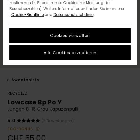
zustimmen (z. B. bestimmte Cookies zur Messung der
Besucherzahlen). Weitere Informationen finden Sie in unserer
:
Cookie-Richtlinie
und
Datenschutzrichtlinie
Cookies verwalten
Alle Cookies akzeptieren
Sweatshirts
RECYCLED
Lowcase Bp Po Y
Jungen 8-16 Grau Kapuzenpulli
5.0
(2 Bewertungen)
ECO-BONUS
CHF 55,00