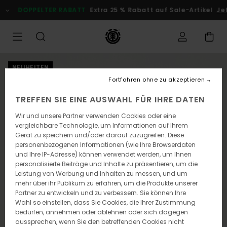
Direkt
DOPPELTER RABATT
Extra 25 % Rabatt auf Sale-Artikel
Jetz
zur
Produktinformation
springen
NEUHEITEN
Fortfahren ohne zu akzeptieren
TREFFEN SIE EINE AUSWAHL FÜR IHRE DATEN
Wir und unsere Partner verwenden Cookies oder eine
vergleichbare Technologie, um Informationen auf Ihrem
Gerät zu speichern und/oder darauf zuzugreifen. Diese
personenbezogenen Informationen (wie Ihre Browserdaten
und Ihre IP-Adresse) können verwendet werden, um Ihnen
personalisierte Beiträge und Inhalte zu präsentieren, um die
Leistung von Werbung und Inhalten zu messen, und um
mehr über ihr Publikum zu erfahren, um die Produkte unserer
Partner zu entwickeln und zu verbessern. Sie können Ihre
Wahl so einstellen, dass Sie Cookies, die Ihrer Zustimmung
bedürfen, annehmen oder ablehnen oder sich dagegen
aussprechen, wenn Sie den betreffenden Cookies nicht