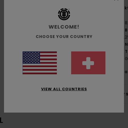
Funk
8
WELCOME!
B
CHOOSE YOUR COUNTRY
14,2
N
T
G
Zus
VIEW ALL COUNTRIES
Ver
L