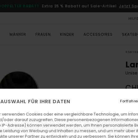
DOPPELTER RABATT
Extra 25 % Rabatt auf Sale-Artikel
Jetzt Sp
HILF
T
MÄNNER
FRAUEN
KINDER
ACCESSOIRES
SKATE
Starts
La
Unise
CHF
E AUSWAHL FÜR IHRE DATEN
Fortfahre
Farb
r verwenden Cookies oder eine vergleichbare Technologie, um Info
d/oder darauf zuzugreifen. Diese personenbezogenen Informationen
 IP-Adresse) können verwendet werden, um Ihnen personalisierte Be
ie Leistung von Werbung und Inhalten zu messen, und um mehr über i
kte unserer Partner zu entwickeln und zu verbessern. Sie können Ihre