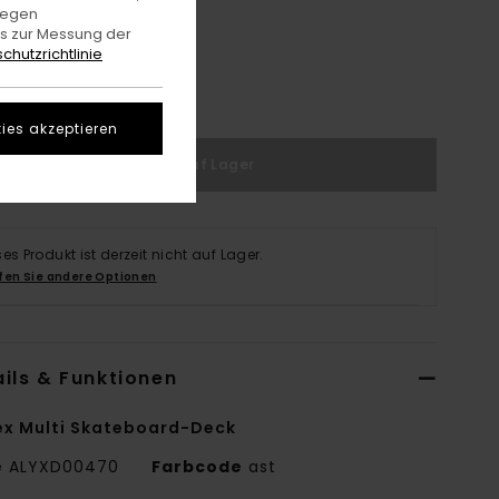
gegen
es zur Messung der
chutzrichtlinie
8
ies akzeptieren
Nicht auf Lager
ses Produkt ist derzeit nicht auf Lager.
fen Sie andere Optionen
ils & Funktionen
ex Multi Skateboard-Deck
e
ALYXD00470
Farbcode
ast