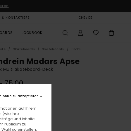
aren
E & KONTAKTIERE
GESCHENKKARTE
CHE / DE
SHOPS
BOARDS
LOOKBOOK
eite
Skateboards
Skateboards
Decks
ndrein Madars Apse
x Multi Skateboard-Deck
 75,00
n ohne zu akzeptieren
Assorted
e
rmationen auf Ihrem
 (wie Ihre
iträge und Inhalte
hr Publikum zu
 Wahl so einstellen,