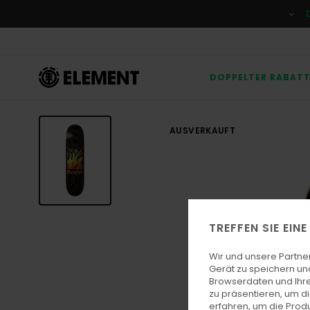
Direkt
zur
Produktinformation
springen
DOPPELTER RABAT
AUSVERKAUFT
TREFFEN SIE EIN
Wir und unsere Partne
Gerät zu speichern un
Browserdaten und Ihre
zu präsentieren, um d
erfahren, um die Produ