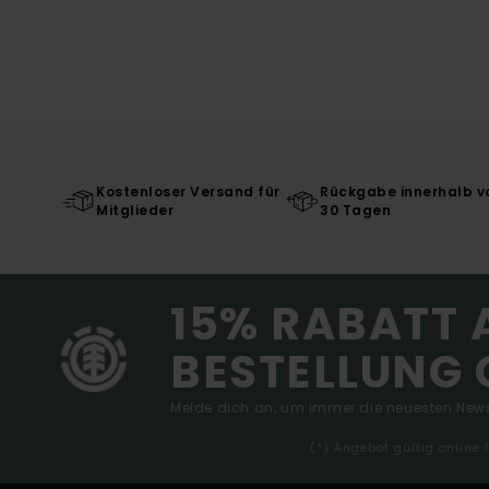
Kostenloser Versand für
Rückgabe innerhalb v
Mitglieder
30 Tagen
15% RABATT 
BESTELLUNG 
Melde dich an, um immer die neuesten News
(*) Angebot gültig online