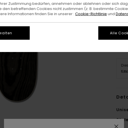
e Ihrer Zustimmung bedürfen, annehmen oder ablehnen oder sich da
 den betreffenden Cookies nicht zustimmen (z. B. bestimmte Cooki
re Informationen finden Sie in unserer :
Cookie-Richtlinie
und
Datens
8.3
walten
Alle Cook
Die
Kau
Deta
Unis
Styl