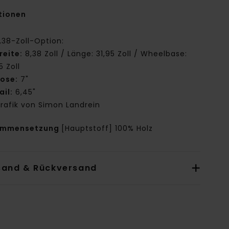
tionen
,38-Zoll-Option:
reite:
8,38 Zoll / Länge: 31,95 Zoll / Wheelbase:
5 Zoll
ose:
7"
ail:
6,45"
rafik von Simon Landrein
ammensetzung
[Hauptstoff] 100% Holz
sand & Rückversand