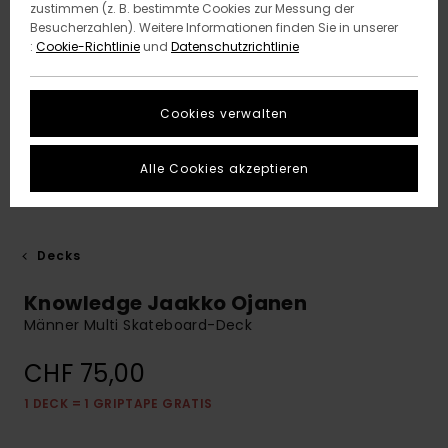
zustimmen (z. B. bestimmte Cookies zur Messung der
Besucherzahlen). Weitere Informationen finden Sie in unserer
:
Cookie-Richtlinie
und
Datenschutzrichtlinie
Cookies verwalten
Alle Cookies akzeptieren
Decks
Knowledge Jaakko Ojanen
Männer Multi Skateboard-Deck
CHF 75,00
1 DECK = 1 GRIPTAPE GRATIS