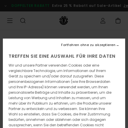
Direkt
DOPPELTER RABATT
Extra 25 % Rabatt auf Sale-Artikel
Jet
zur
Produktinformation
springen
Fortfahren ohne zu akzeptieren
TREFFEN SIE EINE AUSWAHL FÜR IHRE DATEN
Wir und unsere Partner verwenden Cookies oder eine
vergleichbare Technologie, um Informationen auf Ihrem
Gerät zu speichern und/oder darauf zuzugreifen. Diese
personenbezogenen Informationen (wie Ihre Browserdaten
und Ihre IP-Adresse) können verwendet werden, um Ihnen
personalisierte Beiträge und Inhalte zu präsentieren, um die
Leistung von Werbung und Inhalten zu messen, und um
mehr über ihr Publikum zu erfahren, um die Produkte unserer
Partner zu entwickeln und zu verbessern. Sie können Ihre
Wahl so einstellen, dass Sie Cookies, die Ihrer Zustimmung
bedürfen, annehmen oder ablehnen oder sich dagegen
aussprechen, wenn Sie den betreffenden Cookies nicht