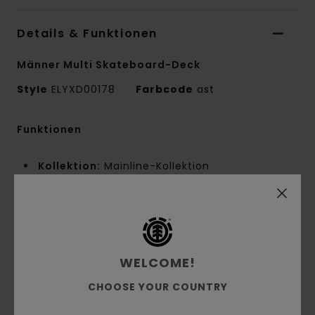
Details & Funktionen
Männer Multi Skateboard-Deck
Style
ELYXD00178
Farbcode
ast
Funktionen
Kollektion:
Mainline-Kollektion
Form:
Pro-Fit
8,25-Zoll-Option:
Breite:
8,25" Länge: 31,855" Radstand: 14,25"
Nose: 6,875"
Tail: 6,48"
WELCOME!
Weitere Merkmale:
FSC-zertifiziertes
CHOOSE YOUR COUNTRY
kanadisches Ahornholz
Biologisch hergestellte Schrumpffolie