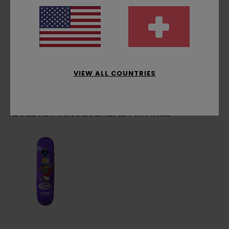
Lack auf Bio-Basis
Zusammensetzung
[Hauptstoff] 100 % Holz
Versand & Rückversand
VIEW ALL COUNTRIES
ZULETZT ANGESEHENE ARTIKEL