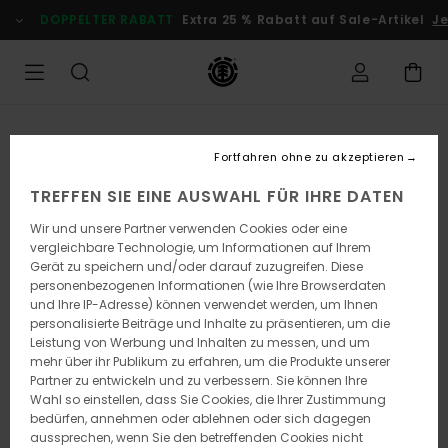
Direkt
DOPPELTER RABATT
Extra 25 % Rabatt auf Sale-Artikel
Jet
zur
Produktinformation
springen
Fortfahren ohne zu akzeptieren
TREFFEN SIE EINE AUSWAHL FÜR IHRE DATEN
Wir und unsere Partner verwenden Cookies oder eine
vergleichbare Technologie, um Informationen auf Ihrem
Gerät zu speichern und/oder darauf zuzugreifen. Diese
personenbezogenen Informationen (wie Ihre Browserdaten
und Ihre IP-Adresse) können verwendet werden, um Ihnen
personalisierte Beiträge und Inhalte zu präsentieren, um die
Leistung von Werbung und Inhalten zu messen, und um
mehr über ihr Publikum zu erfahren, um die Produkte unserer
Partner zu entwickeln und zu verbessern. Sie können Ihre
Wahl so einstellen, dass Sie Cookies, die Ihrer Zustimmung
bedürfen, annehmen oder ablehnen oder sich dagegen
aussprechen, wenn Sie den betreffenden Cookies nicht