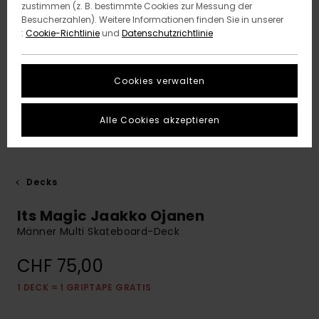
zustimmen (z. B. bestimmte Cookies zur Messung der
Besucherzahlen). Weitere Informationen finden Sie in unserer
:
Cookie-Richtlinie
und
Datenschutzrichtlinie
Cookies verwalten
Alle Cookies akzeptieren
Decks
Its Magic Jaakko Ojanen
Männer Multi Skateboard-Deck
CHF 75,00
1 DECK = 1 GRIPTAPE GRATIS