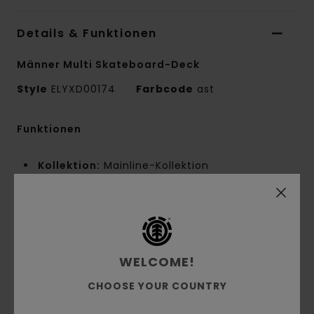
Details & Funktionen
Männer Multi Skateboard-Deck
Style
ELYXD00174
Farbcode
ast
Funktionen
Kollektion:
Mainline-Kollektion
Form:
Pro-Fit
8,25-Zoll-Option:
Breite:
8,25" Länge: 31,855" Radstand: 14,25"
Nose: 6,875"
Tail: 6,48"
WELCOME!
Weitere Merkmale:
FSC-zertifiziertes
CHOOSE YOUR COUNTRY
kanadisches Ahornholz
Biologisch hergestellte Schrumpffolie