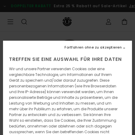
Direkt
DOPPELTER RABATT
Extra 25 % Rabatt auf Sale-Artikel
Jetz
zur
Produktinformation
springen
Fortfahren ohne zu akzeptieren
TREFFEN SIE EINE AUSWAHL FÜR IHRE DATEN
Wir und unsere Partner verwenden Cookies oder eine
vergleichbare Technologie, um Informationen auf Ihrem
Gerät zu speichern und/oder darauf zuzugreifen. Diese
personenbezogenen Informationen (wie Ihre Browserdaten
und Ihre IP-Adresse) können verwendet werden, um Ihnen
personalisierte Beiträge und Inhalte zu präsentieren, um die
Leistung von Werbung und Inhalten zu messen, und um
mehr über ihr Publikum zu erfahren, um die Produkte unserer
Partner zu entwickeln und zu verbessern. Sie können Ihre
Wahl so einstellen, dass Sie Cookies, die Ihrer Zustimmung
bedürfen, annehmen oder ablehnen oder sich dagegen
aussprechen, wenn Sie den betreffenden Cookies nicht