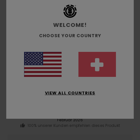
Polyester
WELCOME!
Versand & Rückversand
CHOOSE YOUR COUNTRY
Kundenbewertungen
Durchschnittliche Bewertung
5.0
VIEW ALL COUNTRIES
/5
basierend auf
1 verifizierten Bewertungen
seit
Februar 2026
100% unserer Kunden empfehlen dieses Produkt