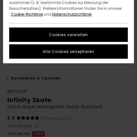
zustimmen (z. B. bestimmte Cookies zur Messung der
Besucherzahlen). Weitere Informationen finden Sie in unserer
:
Cookie-Richtlinie
und
Datenschutzrichtlinie
Cookies verwalten
Alle Cookies akzeptieren
Rucksäcke & Taschen
RECYCLED
Infinity Skate
Unisex Braun Mittelgroßer Skate-Rucksack
5.0
(1 Bewertungen)
ECO-BONUS
CHF 69,00
55%