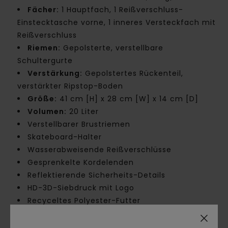
Fächer:
1 Hauptfach, 1 Reißverschluss-
Einstecktasche vorne, 1 inneres Versteckfach mit
Reißverschluss
Riemen:
Gepolsterte, verstellbare
Schultergurte
Verstärkung:
Gepolstertes Rückenteil,
verstärkter Ripstop-Boden
Größe:
41 cm [H] x 28 cm [W] x 14 cm [D]
Volumen:
20 Liter
Verstellbarer Brustriemen
Skateboard-Halter
Wasserabweisende Reißverschlüsse
Gesprenkelte Kordelenden
Reflektierende Sicherheits-Details
HD-3D-Siebdruck mit Logo
Recyceltes Polyester-Futter
Zusammensetzung
[Hauptstoff] 100 % recyceltes