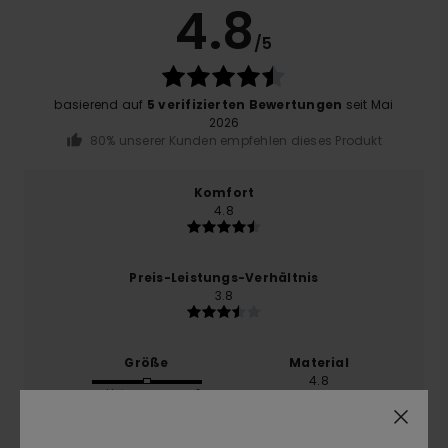
4.8
/5
basierend auf
5 verifizierten Bewertungen
seit Mai
2026
80% unserer Kunden empfehlen dieses Produkt
Komfort
4.8
Preis-Leistungs-Verhältnis
3.8
Größe
Material
4.8
Zu klein
Zu groß
Farbe