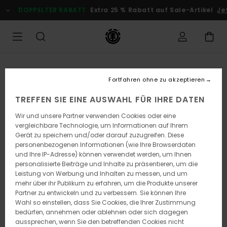
Direkt
DOPPELTER RABATT
Extra 25 % Rabatt auf Sale-Artikel
Jetz
zur
Produktinformation
springen
Fortfahren ohne zu akzeptieren
TREFFEN SIE EINE AUSWAHL FÜR IHRE DATEN
Wir und unsere Partner verwenden Cookies oder eine
vergleichbare Technologie, um Informationen auf Ihrem
Gerät zu speichern und/oder darauf zuzugreifen. Diese
personenbezogenen Informationen (wie Ihre Browserdaten
und Ihre IP-Adresse) können verwendet werden, um Ihnen
personalisierte Beiträge und Inhalte zu präsentieren, um die
Leistung von Werbung und Inhalten zu messen, und um
mehr über ihr Publikum zu erfahren, um die Produkte unserer
Partner zu entwickeln und zu verbessern. Sie können Ihre
Wahl so einstellen, dass Sie Cookies, die Ihrer Zustimmung
bedürfen, annehmen oder ablehnen oder sich dagegen
aussprechen, wenn Sie den betreffenden Cookies nicht