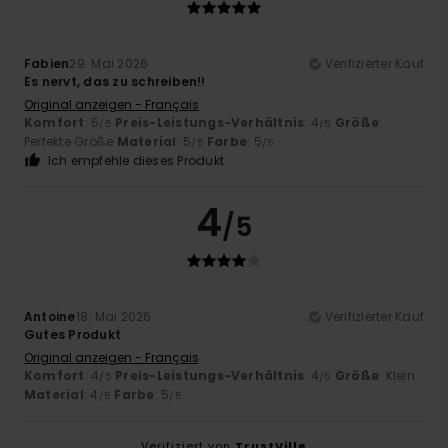
Fabien
29. Mai 2026
Verifizierter Kauf
Es nervt, das zu schreiben!!
Original anzeigen - Français
Komfort
: 5
Preis-Leistungs-Verhältnis
: 4
Größe
:
/5
/5
Perfekte Größe
Material
: 5
Farbe
: 5
/5
/5
Ich empfehle dieses Produkt
4
/5
Antoine
18. Mai 2026
Verifizierter Kauf
Gutes Produkt
Original anzeigen - Français
Komfort
: 4
Preis-Leistungs-Verhältnis
: 4
Größe
: Klein
/5
/5
Material
: 4
Farbe
: 5
/5
/5
Verifiziert von
TrustVille