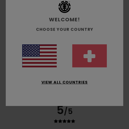
5.0
WELCOME!
CHOOSE YOUR COUNTRY
5
/5
Afra
29. Juni 2026
Verifizierter Kauf
Weil ich die Marken liebe
Original anzeigen - English
Komfort
: 5
Preis-Leistungs-Verhältnis
: 5
Größe
:
VIEW ALL COUNTRIES
/5
/5
Perfekte Größe
Material
: 5
Farbe
: 5
/5
/5
Ich empfehle dieses Produkt
5
/5