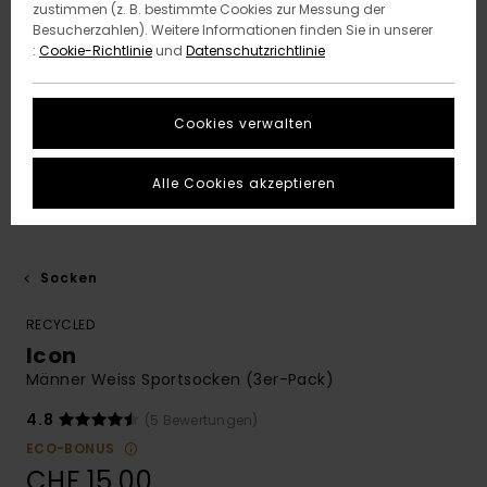
zustimmen (z. B. bestimmte Cookies zur Messung der
Besucherzahlen). Weitere Informationen finden Sie in unserer
:
Cookie-Richtlinie
und
Datenschutzrichtlinie
Cookies verwalten
Alle Cookies akzeptieren
Socken
RECYCLED
Icon
Männer Weiss Sportsocken (3er-Pack)
4.8
(5 Bewertungen)
ECO-BONUS
CHF 15,00