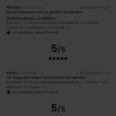
Mathias
25. Juni 2026
Verifizierter Kauf
Sie sind bequem und mir gefällt das Modell.
Original anzeigen - Castellano
Komfort
: 5
Preis-Leistungs-Verhältnis
: 4
Größe
:
/5
/5
Perfekte Größe
Material
: 5
Farbe
: 5
/5
/5
Ich empfehle dieses Produkt
5
/5
Albert
2. Juni 2026
Verifizierter Kauf
Ich trage die Socken von element am liebsten
Komfort
: 5
Preis-Leistungs-Verhältnis
: 2
Größe
: Groß
/5
/5
Material
: 5
Farbe
: 5
/5
/5
Ich empfehle dieses Produkt
5
/5