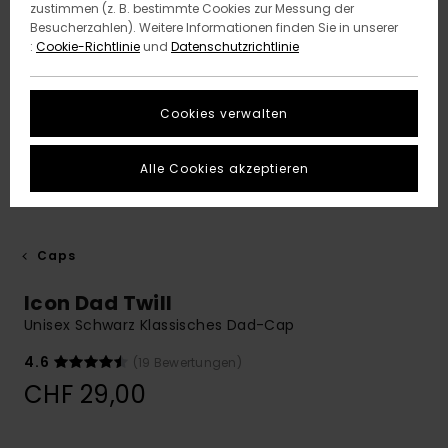
zustimmen (z. B. bestimmte Cookies zur Messung der
Besucherzahlen). Weitere Informationen finden Sie in unserer
:
Cookie-Richtlinie
und
Datenschutzrichtlinie
Cookies verwalten
Alle Cookies akzeptieren
Caps
Icon Dad Twill
Unisex Schwarz Klassisches Dad-Cap
4.6
(19 Bewertungen)
CHF 29,00