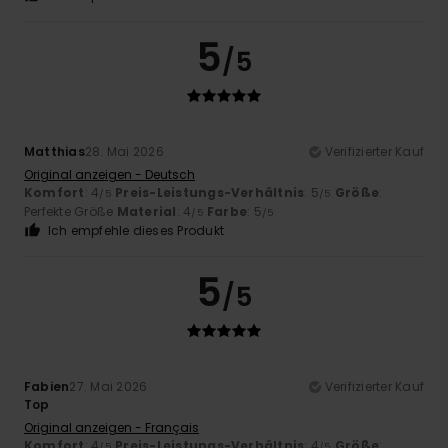
5
/5
Matthias
28. Mai 2026
Verifizierter Kauf
Original anzeigen - Deutsch
Komfort
: 4
Preis-Leistungs-Verhältnis
: 5
Größe
:
/5
/5
Perfekte Größe
Material
: 4
Farbe
: 5
/5
/5
Ich empfehle dieses Produkt
5
/5
Fabien
27. Mai 2026
Verifizierter Kauf
Top
Original anzeigen - Français
Komfort
: 4
Preis-Leistungs-Verhältnis
: 4
Größe
:
/5
/5