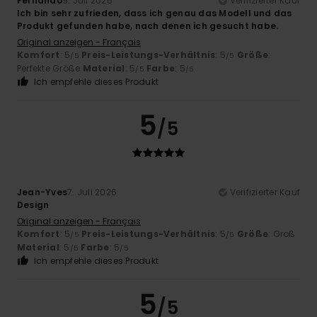
Fernando
9. Juli 2026
Verifizierter Kauf
Ich bin sehr zufrieden, dass ich genau das Modell und das
Produkt gefunden habe, nach denen ich gesucht habe.
Original anzeigen - Français
Komfort
: 5
Preis-Leistungs-Verhältnis
: 5
Größe
:
/5
/5
Perfekte Größe
Material
: 5
Farbe
: 5
/5
/5
Ich empfehle dieses Produkt
5
/5
Jean-Yves
7. Juli 2026
Verifizierter Kauf
Design
Original anzeigen - Français
Komfort
: 5
Preis-Leistungs-Verhältnis
: 5
Größe
: Groß
/5
/5
Material
: 5
Farbe
: 5
/5
/5
Ich empfehle dieses Produkt
5
/5