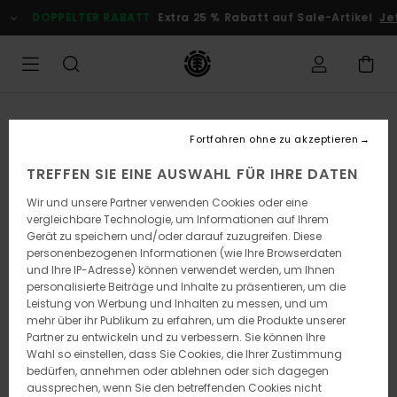
Direkt
DOPPELTER RABATT
Extra 25 % Rabatt auf Sale-Artikel
Je
zur
Produktinformation
springen
Fortfahren ohne zu akzeptieren
TREFFEN SIE EINE AUSWAHL FÜR IHRE DATEN
Wir und unsere Partner verwenden Cookies oder eine
vergleichbare Technologie, um Informationen auf Ihrem
Gerät zu speichern und/oder darauf zuzugreifen. Diese
personenbezogenen Informationen (wie Ihre Browserdaten
und Ihre IP-Adresse) können verwendet werden, um Ihnen
personalisierte Beiträge und Inhalte zu präsentieren, um die
Leistung von Werbung und Inhalten zu messen, und um
mehr über ihr Publikum zu erfahren, um die Produkte unserer
Partner zu entwickeln und zu verbessern. Sie können Ihre
Wahl so einstellen, dass Sie Cookies, die Ihrer Zustimmung
bedürfen, annehmen oder ablehnen oder sich dagegen
aussprechen, wenn Sie den betreffenden Cookies nicht