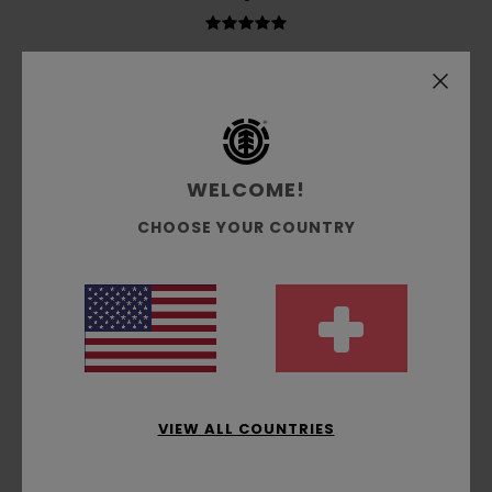
Jesus
3. Juli 2026
Verifizierter Kauf
Das hat mir gefallen
Original anzeigen - Castellano
Komfort
: 5
Preis-Leistungs-Verhältnis
: 5
Größe
:
/5
/5
Perfekte Größe
Material
: 5
Farbe
: 5
/5
/5
WELCOME!
Ich empfehle dieses Produkt
CHOOSE YOUR COUNTRY
5
/5
Robin
21. Juni 2026
Verifizierter Kauf
Einfach und effektiv
Original anzeigen - Français
Komfort
: 5
Preis-Leistungs-Verhältnis
: 5
Größe
:
VIEW ALL COUNTRIES
/5
/5
Perfekte Größe
Material
: 5
Farbe
: 4
/5
/5
Ich empfehle dieses Produkt