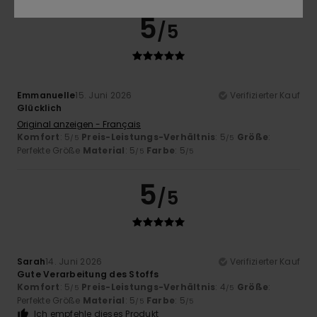
5
/5
Emmanuelle
15. Juni 2026
Verifizierter Kauf
Glücklich
Original anzeigen - Français
Komfort
: 5
Preis-Leistungs-Verhältnis
: 5
Größe
:
/5
/5
Perfekte Größe
Material
: 5
Farbe
: 5
/5
/5
5
/5
Sarah
14. Juni 2026
Verifizierter Kauf
Gute Verarbeitung des Stoffs
Komfort
: 5
Preis-Leistungs-Verhältnis
: 4
Größe
:
/5
/5
Perfekte Größe
Material
: 5
Farbe
: 5
/5
/5
Ich empfehle dieses Produkt