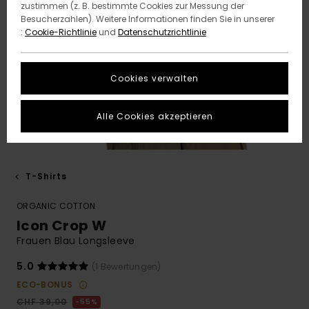
zustimmen (z. B. bestimmte Cookies zur Messung der
Besucherzahlen). Weitere Informationen finden Sie in unserer
:
Cookie-Richtlinie
und
Datenschutzrichtlinie
Cookies verwalten
Alle Cookies akzeptieren
T-Shirts
ORGANIC COTTON
Icon Crop W
Frauen Blau Longsleeve
5.0
(1 Bewertungen)
ECO-BONUS
CHF 39,00
55%