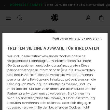
Direkt
DOPPELTER RABATT
Extra 25 % Rabatt auf Sale-Artikel
Je
zur
Produktinformation
springen
Fortfahren ohne zu akzeptieren
TREFFEN SIE EINE AUSWAHL FÜR IHRE DATEN
Wir und unsere Partner verwenden Cookies oder eine
vergleichbare Technologie, um Informationen auf Ihrem
Gerät zu speichern und/oder darauf zuzugreifen. Diese
personenbezogenen Informationen (wie Ihre Browserdaten
und Ihre IP-Adresse) können verwendet werden, um Ihnen
personalisierte Beiträge und Inhalte zu präsentieren, um die
Leistung von Werbung und Inhalten zu messen, und um
mehr über ihr Publikum zu erfahren, um die Produkte unserer
Partner zu entwickeln und zu verbessern. Sie können Ihre
Wahl so einstellen, dass Sie Cookies, die Ihrer Zustimmung
bedürfen, annehmen oder ablehnen oder sich dagegen
aussprechen, wenn Sie den betreffenden Cookies nicht