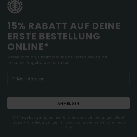
15% RABATT AUF DEINE
ERSTE BESTELLUNG
ONLINE*
Melde dich an, um immer die neuesten News und
exklusive Angebote zu erhalten.
ANMELDEN
(*) Angebot gültig online für alle, die sich neu angemeldet
haben - Alle Bedingungen findest du in deiner Willkommens-
Mail