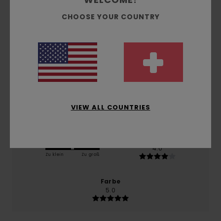
basierend auf
1 verifizierten Bewertungen
seit
CHOOSE YOUR COUNTRY
Februar 2026
100% unserer Kunden empfehlen dieses Produkt
Komfort
5.0
Preis-Leistungs-Verhältnis
5.0
VIEW ALL COUNTRIES
Größe
Material
4.0
Zu klein
Zu groß
Farbe
5.0