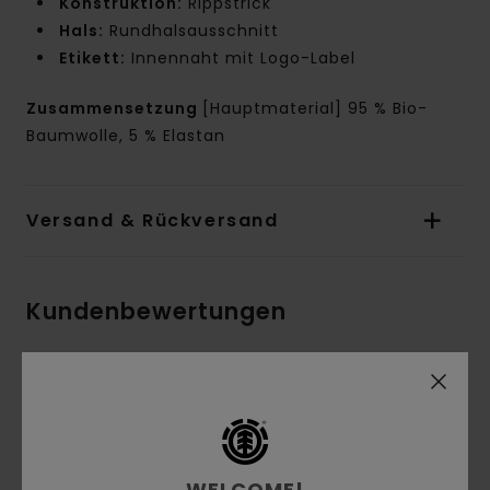
Konstruktion:
Rippstrick
Hals:
Rundhalsausschnitt
Etikett:
Innennaht mit Logo-Label
Zusammensetzung
[Hauptmaterial] 95 % Bio-
Baumwolle, 5 % Elastan
Versand & Rückversand
Kundenbewertungen
Durchschnittliche Bewertung
5.0
/5
WELCOME!