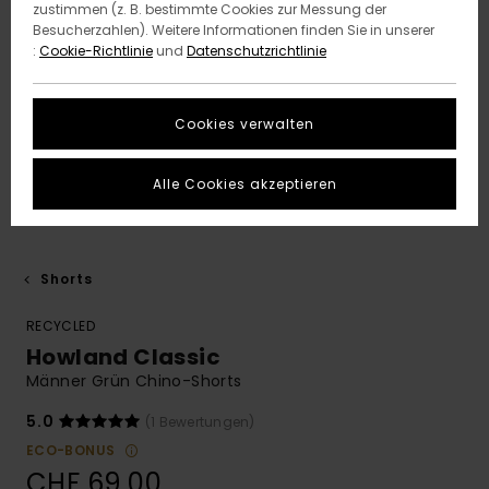
zustimmen (z. B. bestimmte Cookies zur Messung der
Besucherzahlen). Weitere Informationen finden Sie in unserer
:
Cookie-Richtlinie
und
Datenschutzrichtlinie
Cookies verwalten
Alle Cookies akzeptieren
Shorts
RECYCLED
Howland Classic
Männer Grün Chino-Shorts
5.0
(1 Bewertungen)
ECO-BONUS
CHF 69,00