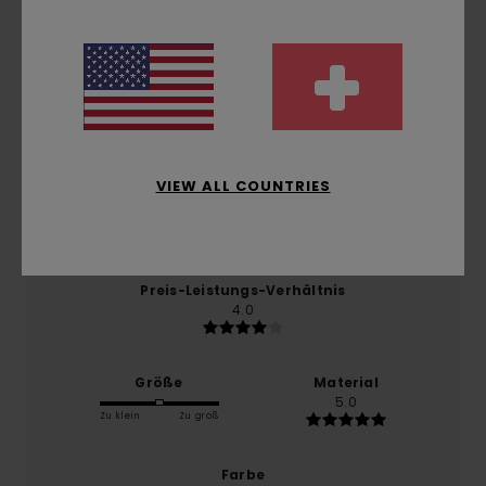
5.0
/5
basierend auf
1 verifizierten Bewertungen
seit März
2026
100% unserer Kunden empfehlen dieses Produkt
VIEW ALL COUNTRIES
Komfort
5.0
Preis-Leistungs-Verhältnis
4.0
Größe
Material
5.0
Zu klein
Zu groß
Farbe