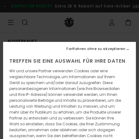
Direkt
DOPPELTER RABATT
Extra 25 % Rabatt auf Sale-Artikel
Jetz
zur
Produktinformation
springen
AUSVERKAUFT
Fortfahren ohne zu akzeptieren
TREFFEN SIE EINE AUSWAHL FÜR IHRE DATEN
Wir und unsere Partner verwenden Cookies oder eine
vergleichbare Technologie, um Informationen auf Ihrem
Gerät zu speichern und/oder darauf zuzugreifen. Diese
personenbezogenen Informationen (wie Ihre Browserdaten
und Ihre IP-Adresse) können verwendet werden, um Ihnen
personalisierte Beiträge und Inhalte zu präsentieren, um die
Leistung von Werbung und Inhalten zu messen, und um
mehr über ihr Publikum zu erfahren, um die Produkte unserer
Partner zu entwickeln und zu verbessern. Sie können Ihre
Wahl so einstellen, dass Sie Cookies, die Ihrer Zustimmung
bedürfen, annehmen oder ablehnen oder sich dagegen
aussprechen, wenn Sie den betreffenden Cookies nicht