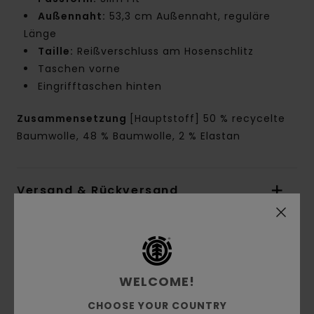
Außennaht:
53,3 cm Außennaht, reguläre
Länge
Taille:
Reißverschluss am Hosenschlitz
Taschen vorne
Eingrifftaschen hinten
Zusammensetzung
[Hauptstoff] 50 % recycelte
Baumwolle, 48 % Baumwolle, 2 % Elastan
Versand & Rückversand
Kundenbewertungen
WELCOME!
Durchschnittliche Bewertung
CHOOSE YOUR COUNTRY