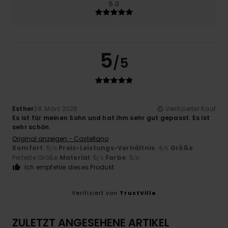
5.0
5
/5
Esther
28. März 2026
Verifizierter Kauf
Es ist für meinen Sohn und hat ihm sehr gut gepasst. Es ist
sehr schön.
Original anzeigen - Castellano
Komfort
: 5
Preis-Leistungs-Verhältnis
: 4
Größe
:
/5
/5
Perfekte Größe
Material
: 5
Farbe
: 5
/5
/5
Ich empfehle dieses Produkt
Verifiziert von
TrustVille
ZULETZT ANGESEHENE ARTIKEL