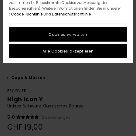
zustimmen (z. B. bestimmte Cookies zur Messung der
Besucherzahlen). Weitere Informationen finden Sie in unserer
:
Cookie-Richtlinie
und
Datenschutzrichtlinie
Cookies verwalten
Alle Cookies akzeptieren
Caps & Mützen
RECYCLED
High Icon Y
Unisex Schwarz Klassisches Beanie
5.0
(2 Bewertungen)
CHF 19,00