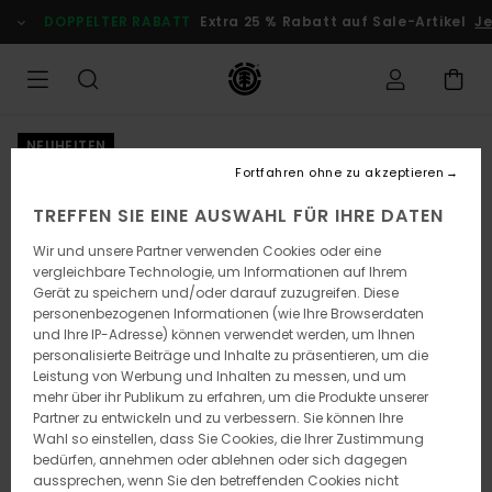
Direkt
DOPPELTER RABATT
Extra 25 % Rabatt auf Sale-Artikel
Jet
zur
Produktinformation
springen
NEUHEITEN
Fortfahren ohne zu akzeptieren
TREFFEN SIE EINE AUSWAHL FÜR IHRE DATEN
Wir und unsere Partner verwenden Cookies oder eine
vergleichbare Technologie, um Informationen auf Ihrem
Gerät zu speichern und/oder darauf zuzugreifen. Diese
personenbezogenen Informationen (wie Ihre Browserdaten
und Ihre IP-Adresse) können verwendet werden, um Ihnen
personalisierte Beiträge und Inhalte zu präsentieren, um die
Leistung von Werbung und Inhalten zu messen, und um
mehr über ihr Publikum zu erfahren, um die Produkte unserer
Partner zu entwickeln und zu verbessern. Sie können Ihre
Wahl so einstellen, dass Sie Cookies, die Ihrer Zustimmung
bedürfen, annehmen oder ablehnen oder sich dagegen
aussprechen, wenn Sie den betreffenden Cookies nicht