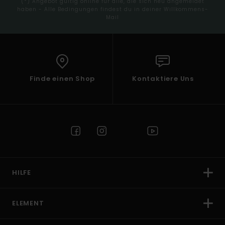
(*) Angebot gültig online für alle, die sich neu angemeldet
haben - Alle Bedingungen findest du in deiner Willkommens-
Mail
Finde einen Shop
Kontaktiere Uns
HILFE
ELEMENT