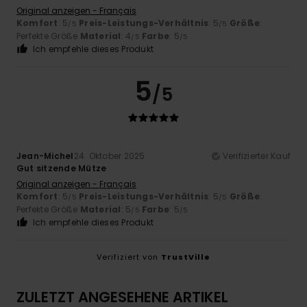
Original anzeigen - Français
Komfort
: 5
Preis-Leistungs-Verhältnis
: 5
Größe
:
/5
/5
Perfekte Größe
Material
: 4
Farbe
: 5
/5
/5
Ich empfehle dieses Produkt
5
/5
Jean-Michel
24. Oktober 2025
Verifizierter Kauf
Gut sitzende Mütze
Original anzeigen - Français
Komfort
: 5
Preis-Leistungs-Verhältnis
: 5
Größe
:
/5
/5
Perfekte Größe
Material
: 5
Farbe
: 5
/5
/5
Ich empfehle dieses Produkt
Verifiziert von
TrustVille
ZULETZT ANGESEHENE ARTIKEL