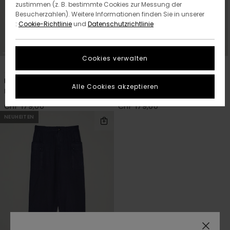
zustimmen (z. B. bestimmte Cookies zur Messung der
Besucherzahlen). Weitere Informationen finden Sie in unserer
:
Cookie-Richtlinie
und
Datenschutzrichtlinie
Cookies verwalten
3
3
RECYCLED
RECYCLED
Esp Sequence Cargo
Esp Sequence Cargo
Alle Cookies akzeptieren
Männer Weiss Cargohose
Männer Grün Cargohose
CHF 179,00
CHF 179,00
NEUHEITEN