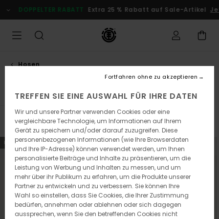
Direkt
DOPPELTER RABATT
Extra 25 % Rabatt auf Sale-Artikel
Jet
zur
Produkt
Auswahl
springen
Hosen
Hosen, baggy
Fortfahren ohne zu akzeptieren
TREFFEN SIE EINE AUSWAHL FÜR IHRE DATEN
Wir und unsere Partner verwenden Cookies oder eine
vergleichbare Technologie, um Informationen auf Ihrem
Filtern & Sortieren
3
Ergebnisse
Gerät zu speichern und/oder darauf zuzugreifen. Diese
personenbezogenen Informationen (wie Ihre Browserdaten
Direkt
Überspringen
NEUHEITEN
NEUHEITEN
und Ihre IP-Adresse) können verwendet werden, um Ihnen
zu
und
den
filtern
personalisierte Beiträge und Inhalte zu präsentieren, um die
Filterkriterien
nach
Leistung von Werbung und Inhalten zu messen, und um
springen
mehr über ihr Publikum zu erfahren, um die Produkte unserer
Partner zu entwickeln und zu verbessern. Sie können Ihre
Wahl so einstellen, dass Sie Cookies, die Ihrer Zustimmung
bedürfen, annehmen oder ablehnen oder sich dagegen
aussprechen, wenn Sie den betreffenden Cookies nicht