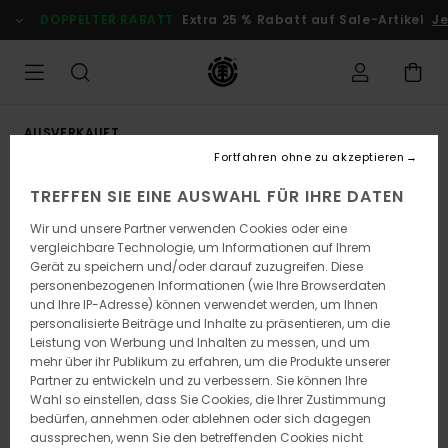
Direkt
DOPPELTER RABATT
Extra 25 % Rabatt auf Sale-Artikel
Jet
zur
Produktinformation
springen
AUSVERKAUFT
Fortfahren ohne zu akzeptieren
TREFFEN SIE EINE AUSWAHL FÜR IHRE DATEN
Wir und unsere Partner verwenden Cookies oder eine
vergleichbare Technologie, um Informationen auf Ihrem
Gerät zu speichern und/oder darauf zuzugreifen. Diese
personenbezogenen Informationen (wie Ihre Browserdaten
und Ihre IP-Adresse) können verwendet werden, um Ihnen
personalisierte Beiträge und Inhalte zu präsentieren, um die
Leistung von Werbung und Inhalten zu messen, und um
mehr über ihr Publikum zu erfahren, um die Produkte unserer
Partner zu entwickeln und zu verbessern. Sie können Ihre
Wahl so einstellen, dass Sie Cookies, die Ihrer Zustimmung
bedürfen, annehmen oder ablehnen oder sich dagegen
aussprechen, wenn Sie den betreffenden Cookies nicht