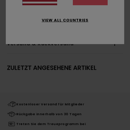
Das Aussehen des Produkts kann je nach
Platzierung des Drucks geringfügig abweichen
VIEW ALL COUNTRIES
Zusammensetzung
100 % Bio-Baumwolle
Versand & Rückversand
ZULETZT ANGESEHENE ARTIKEL
Kostenloser Versand für Mitglieder
Rückgabe innerhalb von 30 Tagen
Treten Sie dem Treueprogramm bei