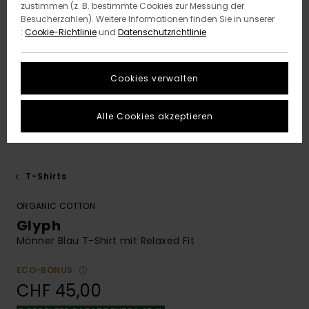
zustimmen (z. B. bestimmte Cookies zur Messung der
Besucherzahlen). Weitere Informationen finden Sie in unserer
:
Cookie-Richtlinie
und
Datenschutzrichtlinie
Cookies verwalten
Alle Cookies akzeptieren
T-Shirts
ORGANIC COTTON
Glyph
Männer Blau T-Shirt mit Relaxed Fit
ECO-BONUS
CHF 45,00