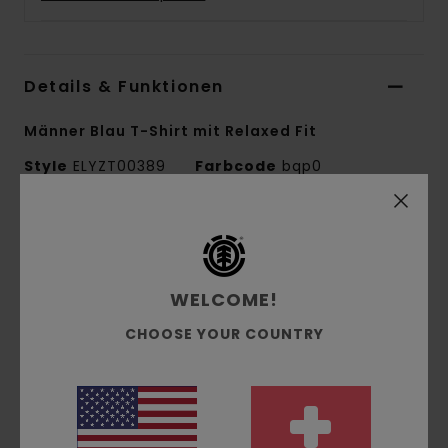
Details & Funktionen
Männer Blau T-Shirt mit Relaxed Fit
Style
ELYZT00389
Farbcode
bqp0
Funktionen
Material:
Single-Jersey-Stoff aus Open-End-
WELCOME!
Garn und Bio-Baumwolle [200 g/m2]
Färbung: Pigment-Färbung
CHOOSE YOUR COUNTRY
Passform:
Relaxed Fit
Hals:
Rundhalsausschnitt
Logo:
Druck auf Brust und Rücken auf
Wasserbasis