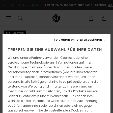
Direkt
DOPPELTER RABATT
Extra 25 % Rabatt auf Sale-Artikel
Jet
zur
Produktinformation
springen
NEUHEITEN
Fortfahren ohne zu akzeptieren
TREFFEN SIE EINE AUSWAHL FÜR IHRE DATEN
Wir und unsere Partner verwenden Cookies oder eine
vergleichbare Technologie, um Informationen auf Ihrem
Gerät zu speichern und/oder darauf zuzugreifen. Diese
personenbezogenen Informationen (wie Ihre Browserdaten
und Ihre IP-Adresse) können verwendet werden, um Ihnen
personalisierte Beiträge und Inhalte zu präsentieren, um die
Leistung von Werbung und Inhalten zu messen, und um
mehr über ihr Publikum zu erfahren, um die Produkte unserer
Partner zu entwickeln und zu verbessern. Sie können Ihre
Wahl so einstellen, dass Sie Cookies, die Ihrer Zustimmung
bedürfen, annehmen oder ablehnen oder sich dagegen
aussprechen, wenn Sie den betreffenden Cookies nicht