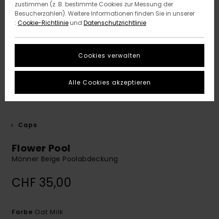
zustimmen (z. B. bestimmte Cookies zur Messung der
Besucherzahlen). Weitere Informationen finden Sie in unserer
:
Cookie-Richtlinie
und
Datenschutzrichtlinie
Cookies verwalten
Alle Cookies akzeptieren
Caps
Flower Pool
Männer Beige Poolabdeckung
CHF 35,00
Oat Milk
Farbe