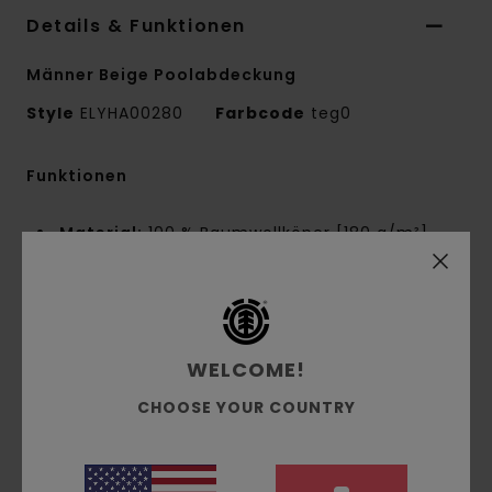
Details & Funktionen
Männer Beige Poolabdeckung
Style
ELYHA00280
Farbcode
teg0
Funktionen
Material:
100 % Baumwollköper [180 g/m²]
Passform:
Pool
Verschluss:
Polyester-Gurtband Mit
Verstellbarer Pvc-Druckknopfschnalle
Stickerei vorne
WELCOME!
Gewebtes Flag-Label
Kontrastnähte
CHOOSE YOUR COUNTRY
Einheitsgröße
Zusammensetzung
[Hauptstoff] 100 % Baumwolle