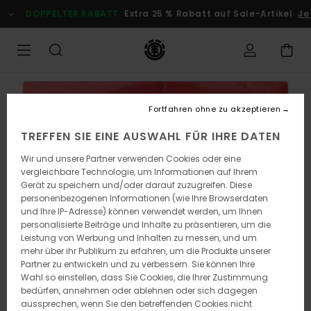
Direkt
DOPPELTER RABATT
Extra 25 % Rabatt auf Sale-Artikel
Jet
zur
Produktinformation
springen
Fortfahren ohne zu akzeptieren
TREFFEN SIE EINE AUSWAHL FÜR IHRE DATEN
Wir und unsere Partner verwenden Cookies oder eine
vergleichbare Technologie, um Informationen auf Ihrem
Gerät zu speichern und/oder darauf zuzugreifen. Diese
personenbezogenen Informationen (wie Ihre Browserdaten
und Ihre IP-Adresse) können verwendet werden, um Ihnen
personalisierte Beiträge und Inhalte zu präsentieren, um die
Leistung von Werbung und Inhalten zu messen, und um
mehr über ihr Publikum zu erfahren, um die Produkte unserer
Partner zu entwickeln und zu verbessern. Sie können Ihre
Wahl so einstellen, dass Sie Cookies, die Ihrer Zustimmung
bedürfen, annehmen oder ablehnen oder sich dagegen
aussprechen, wenn Sie den betreffenden Cookies nicht