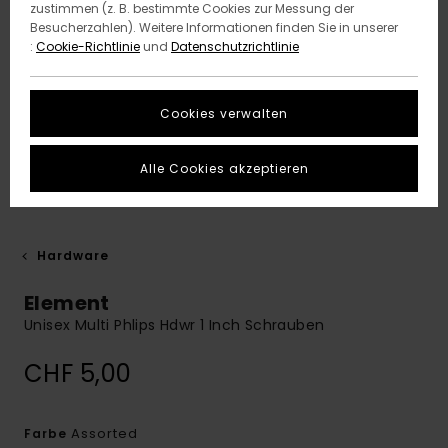
zustimmen (z. B. bestimmte Cookies zur Messung der
Besucherzahlen). Weitere Informationen finden Sie in unserer
:
Cookie-Richtlinie
und
Datenschutzrichtlinie
Cookies verwalten
Alle Cookies akzeptieren
Hardware
Element
Unisex Multi Phlips Hdwr 1 Inch Schrauben
CHF 5,00
Assorted
Farbe