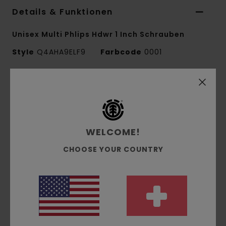
Details & Funktionen
Unisex Multi Phlips Hdwr 1 Inch Schrauben
Style
Q4AHA9ELF9
Farbcode
0001
Funktionen
Inklusive 8 schwarzen Schrauben, einer rot
bemalten Schraube
WELCOME!
Zusammensetzung
[Hauptstoff] 100% Stahl
CHOOSE YOUR COUNTRY
Versand & Rückversand
ZULETZT ANGESEHENE ARTIKEL