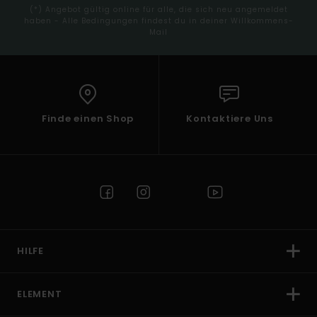
(*) Angebot gültig online für alle, die sich neu angemeldet
haben - Alle Bedingungen findest du in deiner Willkommens-
Mail
Finde einen Shop
Kontaktiere Uns
HILFE
ELEMENT