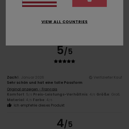
Farbe
4.3
VIEW ALL COUNTRIES
5
/5
Zach
6. Januar 2026
Verifizierter Kauf
Sehr schön und hat eine tolle Passform
Original anzeigen - Français
Komfort
: 5
Preis-Leistungs-Verhältnis
: 4
Größe
: Groß
/5
/5
Material
: 4
Farbe
: 4
/5
/5
Ich empfehle dieses Produkt
4
/5