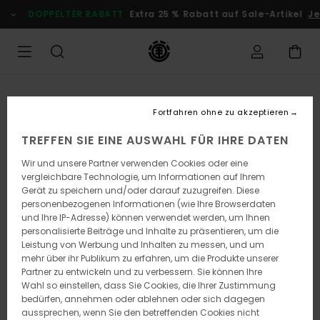
Direkt
DOPPELTER RABATT
Extra 25 % Rabatt auf Sale-Artikel
Jetz
zur
Produktinformation
springen
Fortfahren ohne zu akzeptieren
TREFFEN SIE EINE AUSWAHL FÜR IHRE DATEN
Wir und unsere Partner verwenden Cookies oder eine
vergleichbare Technologie, um Informationen auf Ihrem
Gerät zu speichern und/oder darauf zuzugreifen. Diese
personenbezogenen Informationen (wie Ihre Browserdaten
und Ihre IP-Adresse) können verwendet werden, um Ihnen
personalisierte Beiträge und Inhalte zu präsentieren, um die
Leistung von Werbung und Inhalten zu messen, und um
mehr über ihr Publikum zu erfahren, um die Produkte unserer
Partner zu entwickeln und zu verbessern. Sie können Ihre
Wahl so einstellen, dass Sie Cookies, die Ihrer Zustimmung
bedürfen, annehmen oder ablehnen oder sich dagegen
aussprechen, wenn Sie den betreffenden Cookies nicht