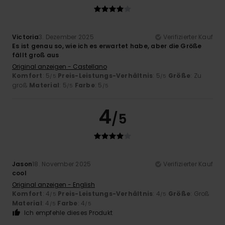
Victoria
3. Dezember 2025
Verifizierter Kauf
Es ist genau so, wie ich es erwartet habe, aber die Größe
fällt groß aus
Original anzeigen - Castellano
Komfort
: 5
Preis-Leistungs-Verhältnis
: 5
Größe
: Zu
/5
/5
groß
Material
: 5
Farbe
: 5
/5
/5
4
/5
Jason
18. November 2025
Verifizierter Kauf
cool
Original anzeigen - English
Komfort
: 4
Preis-Leistungs-Verhältnis
: 4
Größe
: Groß
/5
/5
Material
: 4
Farbe
: 4
/5
/5
Ich empfehle dieses Produkt