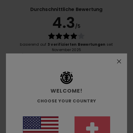
Durchschnittliche Bewertung
4.3
/5
basierend auf
3 verifizierten Bewertungen
seit
November 2025
67% unserer Kunden empfehlen dieses Produkt
Komfort
4.7
WELCOME!
Preis-Leistungs-Verhältnis
CHOOSE YOUR COUNTRY
4.3
Größe
Material
4.3
Zu klein
Zu groß