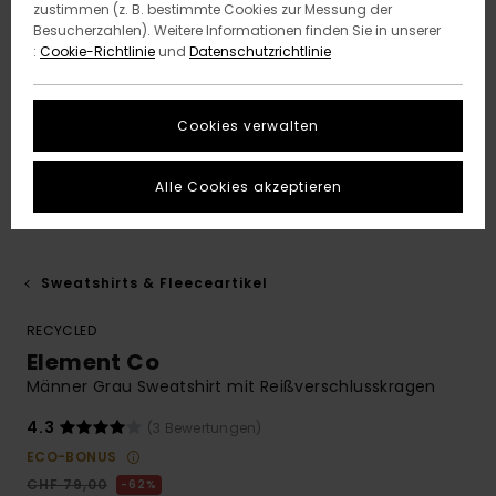
zustimmen (z. B. bestimmte Cookies zur Messung der
Besucherzahlen). Weitere Informationen finden Sie in unserer
:
Cookie-Richtlinie
und
Datenschutzrichtlinie
Cookies verwalten
Alle Cookies akzeptieren
Sweatshirts & Fleeceartikel
RECYCLED
Element Co
Männer Grau Sweatshirt mit Reißverschlusskragen
4.3
(3 Bewertungen)
ECO-BONUS
CHF 79,00
62%